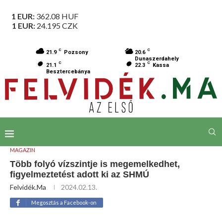
1 EUR:
362.08
HUF
1 EUR:
24.195
CZK
C
C
21.9
Pozsony
20.6
Dunaszerdahely
C
C
21.1
22.3
Kassa
Besztercebánya
MAGAZIN
Több folyó vízszintje is megemelkedhet,
figyelmeztetést adott ki az SHMÚ
Felvidék.ma
2024.02.13.
Megosztás a Facebook-on