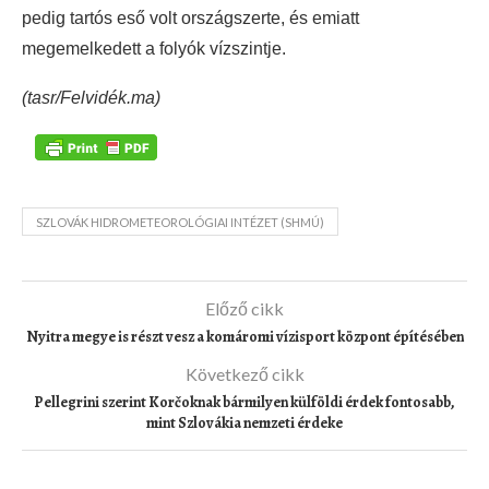
pedig tartós eső volt országszerte, és emiatt
megemelkedett a folyók vízszintje.
(tasr/Felvidék.ma)
SZLOVÁK HIDROMETEOROLÓGIAI INTÉZET (SHMÚ)
Előző cikk
Nyitra megye is részt vesz a komáromi vízisport központ építésében
Következő cikk
Pellegrini szerint Korčoknak bármilyen külföldi érdek fontosabb,
mint Szlovákia nemzeti érdeke