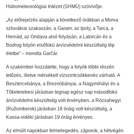
Hidrometeorológiai Intézet (SHMÚ) szóvivője.
„Az előrejelzés alapján a következő órákban a Morva
szlovákiai szakaszán, a Garam, az Ipoly, a Tarca, a
Hernád, az Ondava alsó folyásán, a Latorcán és a
Bodrog folyón elsőfokú árvízvédelmi készültség lép
életbe” – mondta Garčár.
A szakember hozzátette, hogy a folyók többi részén
tetőzés, illetve mérsékelt vízszintcsökkenés várható. A
Besztercebánya, a Breznóbányai, a Nagymihályi és a
Tőketerebesi járásban tegnap egész nap másodfokú
árvízvédelmi készültség volt érvényben, a Rózsahegyi
(Ružomberok) járásban 18 óráig volt készültség, a
Kassa-vidéki járásban 19 óráig érvényes.
Az elmúlt napokban felmelegedés, záporok, a hétvégén