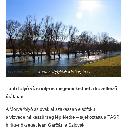
Utunkon végigkísér a jó öreg Ipoly
Több folyó vízszintje is megemelkedhet a következő
órákban.
A Morva folyó szlovákiai szakaszán elsőfokú
árvízvédelmi készültség lép életbe – tájékoztatta a TASR
hírügynökséget
Ivan Garčár
, a Szlovák