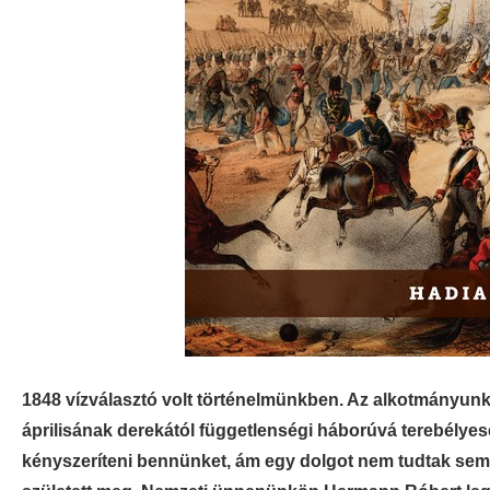
1848 vízválasztó volt történelmünkben. Az alkotmányun
áprilisának derekától függetlenségi háborúvá terebélyes
kényszeríteni bennünket, ám egy dolgot nem tudtak se