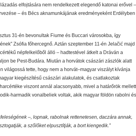
c lázadás elfojtására nem rendelkezett elegendő katonai erővel 
szervezése – és Bécs aknamunkájának eredményeként Erdélyben
ztus 31-én bevonultak Fiume és Buccari városokba, így
yének” Zsófia főhercegnő. Aztán szeptember 11-én Jelačić majd
értékű népfelkelőből álló – hadtestével átkelt a Dráván a
uljon be Pest-Budára. Miután a horvátok császári zászlók alatt
 világossá tette, hogy nem a horvát–magyar viszályt kívánja
agyar kiegészítésű császári alakulatok, és csatlakoztak
harcértéke viszont annál alacsonyabb, mivel a határőrök mellett
odik-harmadik vonalbeliek voltak, akik magyar földön rabolni é
t feleségének –, lopnak, rabolnak rettenetesen, daczára annak,
togatják, a szőlőket elpusztítják, a bort kiengedik.”