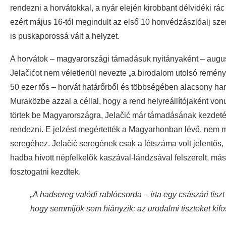
rendezni a horvátokkal, a nyár elején kirobbant délvidéki rá
ezért május 16-tól megindult az első 10 honvédzászlóalj 
is puskaporossá vált a helyzet.
A horvátok – magyarországi támadásuk nyitányaként – augus
Jelačićot nem véletlenül nevezte „a birodalom utolsó remén
50 ezer fős – horvát határőrből és többségében alacsony harc
Muraközbe azzal a céllal, hogy a rend helyreállítójaként von
törtek be Magyarországra, Jelačić már támadásának kezdetén
rendezni. E jelzést megértették a Magyarhonban lévő, nem m
seregéhez. Jelačić seregének csak a létszáma volt jelentős, 
hadba hívott népfelkelők kaszával-lándzsával felszerelt, más
fosztogatni kezdtek.
„A hadsereg valódi rablócsorda – írta egy császári tisz
hogy semmijök sem hiányzik; az urodalmi tiszteket kifosz