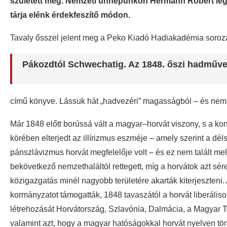
született meg. Nemzeti ünnepünkön Hermann Róbert legú
tárja elénk érdekfeszítő módon.
Tavaly ősszel jelent meg a Peko Kiadó Hadiakadémia soro
Pákozdtól Schwechatig. Az 1848. őszi hadműve
című könyve. Lássuk hát „hadvezéri” magasságból – és nem t
Már 1848 előtt borússá vált a magyar–horvát viszony, s a konfl
körében elterjedt az illírizmus eszméje – amely szerint a dél
pánszlávizmus horvát megfelelője volt – és ez nem talált m
bekövetkező nemzethaláltól rettegett, míg a horvátok azt sé
közigazgatás minél nagyobb területére akarták kiterjeszteni
kormányzatot támogatták, 1848 tavaszától a horvát liberáli
létrehozását Horvátország, Szlavónia, Dalmácia, a Magyar T
valamint azt, hogy a magyar hatóságokkal horvát nyelven tört