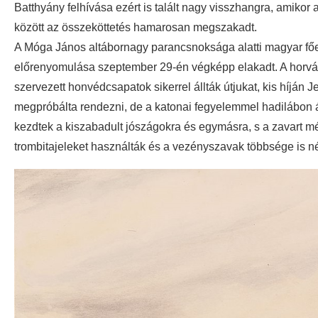
Batthyány felhívása ezért is talált nagy visszhangra, amikor 
között az összeköttetés hamarosan megszakadt.
A Móga János altábornagy parancsnoksága alatti magyar fő
előrenyomulása szeptember 29-én végképp elakadt. A horvá
szervezett honvédcsapatok sikerrel állták útjukat, kis híján Je
megpróbálta rendezni, de a katonai fegyelemmel hadilábon áll
kezdtek a kiszabadult jószágokra és egymásra, s a zavart m
trombitajeleket használták és a vezényszavak többsége is n