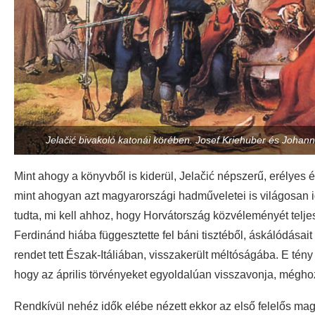
Jelačić bivakoló katonái körében. Josef Kriehuber és Johann
Mint ahogy a könyvből is kiderül, Jelačić népszerű, erélyes é
mint ahogyan azt magyarországi hadműveletei is világosan iga
tudta, mi kell ahhoz, hogy Horvátország közvéleményét telje
Ferdinánd hiába függesztette fel báni tisztéből, áskálódásai
rendet tett Észak-Itáliában, visszakerült méltóságába. E tény 
hogy az április törvényeket egyoldalúan visszavonja, mégho
Rendkívül nehéz idők elébe nézett ekkor az első felelős ma