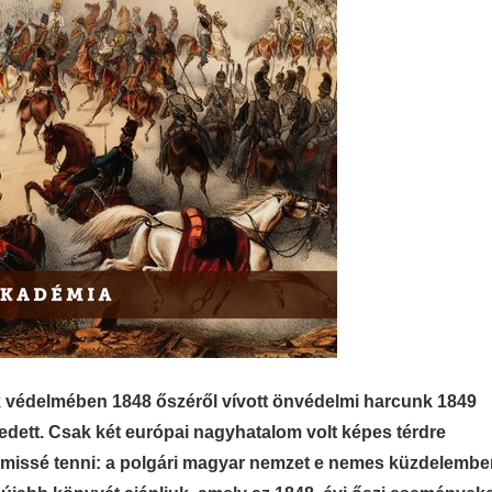
k védelmében 1848 őszéről vívott önvédelmi harcunk 1849
edett. Csak két európai nagyhatalom volt képes térdre
mmissé tenni: a polgári magyar nemzet e nemes küzdelembe