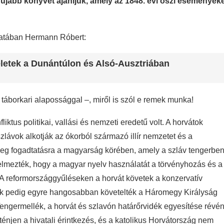
jabb könyvét ajánljuk, amely az 1848. évi őszi események
zatában Hermann Róbert:
letek a Dunántúlon és Alsó-Ausztriában
áborkari alapossággal –, miről is szól e remek munka!
iktus politikai, vallási és nemzeti eredetű volt. A horvátok
szlávok alkotják az ókorból származó illír nemzetet és a
eleg fogadtatásra a magyarság körében, amely a szláv tengerbe
relmezték, hogy a magyar nyelv használatát a törvényhozás és a
. A reformországgyűléseken a horvát követek a konzervatív
sok pedig egyre hangosabban követelték a Háromegy Királyság
engermellék, a horvát és szlavón határőrvidék egyesítése révén
énjen a hivatali érintkezés, és a katolikus Horvátország nem