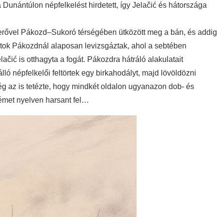
a Dunántúlon népfelkelést hirdetett, így Jelačić és hátországa
erővel Pákozd–Sukoró térségében ütközött meg a bán, és addig
tok Pákozdnál alaposan levizsgáztak, ahol a sebtében
lačić is otthagyta a fogát. Pákozdra hátráló alakulatait
ó népfelkelői feltörtek egy birkahodályt, majd lövöldözni
ég az is tetézte, hogy mindkét oldalon ugyanazon dob- és
émet nyelven harsant fel…