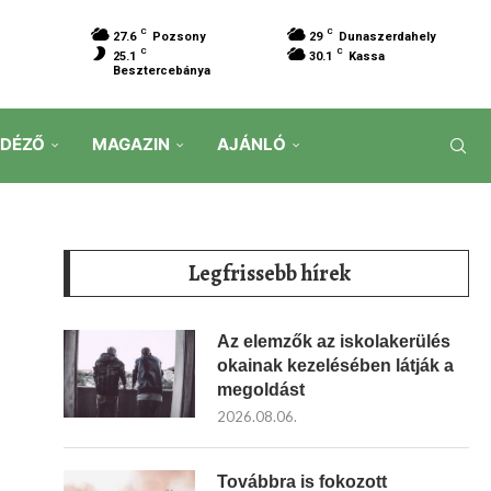
C
C
27.6
Pozsony
29
Dunaszerdahely
C
C
25.1
30.1
Kassa
Besztercebánya
IDÉZŐ
MAGAZIN
AJÁNLÓ
Legfrissebb hírek
Az elemzők az iskolakerülés
okainak kezelésében látják a
megoldást
2026.08.06.
Továbbra is fokozott