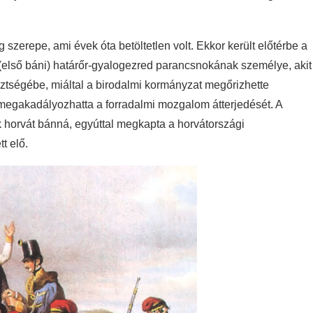
 szerepe, ami évek óta betöltetlen volt. Ekkor került előtérbe a
0. (első báni) határőr-gyalogezred parancsnokának személye, akit
sztségébe, miáltal a birodalmi kormányzat megőrizhette
 megakadályozhatta a forradalmi mozgalom átterjedését. A
 horvát bánná, egyúttal megkapta a horvátországi
t elő.