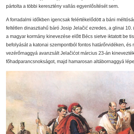
pártolta a többi keresztény vallás egyenlősítését sem.
A forradalmi időkben igencsak felértékelődött a báni méltóság
feltétlen dinasztiahű báró Josip Jelačić ezredes, a glinai 1
a magyar kormány kinevezése előtt Bécs sietve iktatott be ti
befolyását a katonai szempontból fontos határőrvidéken, és
vezérőrnaggyá avanzsált Jelačićot március 23-án kinevezték
főhadparancsnokságot, majd hamarosan altábornaggyá lépet