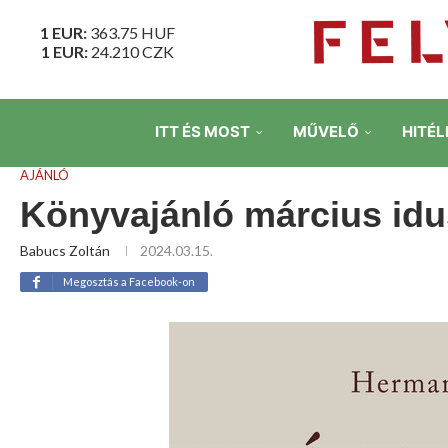
1 EUR:
363.75
HUF
1 EUR:
24.210
CZK
ITT ÉS MOST
MŰVELŐ
HITÉL
AJÁNLÓ
Könyvajánló március idu
Babucs Zoltán
2024.03.15.
Megosztás a Facebook-on