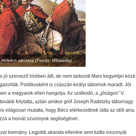
 Höfelich alkotása (Forrás: Wikipedia)
s jó szervező hírében állt, de nem tartozott Mars kegyeltjei közé
zolták. Politikusként is császári-királyi tábornok maradt. Jól
sen a magyarok ellen hangolja. Az uralkodó, a „jóságos” V.
t tovább folytatta, aztán amikor gróf Joseph Radetzky tábornagy
is világosan mutatta, hogy Bécs elérkezettnek látta az időt arra,
zzá a horvát szuronyok segítségével.
gyar kormány. Legjobb akarata ellenére sem tudta viszonyát