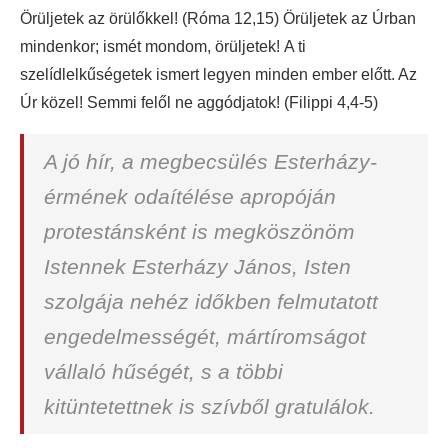
Örüljetek az örülőkkel! (Róma 12,15) Örüljetek az Úrban
mindenkor; ismét mondom, örüljetek! A ti
szelídlelkűségetek ismert legyen minden ember előtt. Az
Úr közel! Semmi felől ne aggódjatok! (Filippi 4,4-5)
A jó hír, a megbecsülés Esterházy-
érmének odaítélése apropóján
protestánsként is megköszönöm
Istennek Esterházy János, Isten
szolgája nehéz időkben felmutatott
engedelmességét, mártíromságot
vállaló hűségét, s a többi
kitüntetettnek is szívből gratulálok.