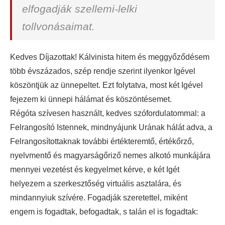
elfogadják szellemi-lelki
tollvonásaimat.
Kedves Díjazottak! Kálvinista hitem és meggyőződésem
több évszázados, szép rendje szerint ilyenkor Igével
köszöntjük az ünnepeltet. Ezt folytatva, most két Igével
fejezem ki ünnepi hálámat és köszöntésemet.
Régóta szívesen használt, kedves szófordulatommal: a
Felrangosító Istennek, mindnyájunk Urának hálát adva, a
Felrangosítottaknak további értékteremtő, értékőrző,
nyelvmentő és magyarságőriző nemes alkotó munkájára
mennyei vezetést és kegyelmet kérve, e két Igét
helyezem a szerkesztőség virtuális asztalára, és
mindannyiuk szívére. Fogadják szeretettel, miként
engem is fogadtak, befogadtak, s talán el is fogadtak: