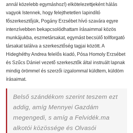
annál közelebb egymáshoz!) elkötelezettjeként hálás
vagyok Istennek, hogy felejthetetlen lapindító
főszerkesztőjük, Pogány Erzsébet hívó szavára egyre
intenzívebben bekapcsolódhattam írásaimmal közös
munkájukba, eszmetársakat, egymást becsülő tollforgató
társakat találva a szerkesztőség tagjai között. A
Hideghéthy Andrea felelős kiadó, Pósa Homoly Erzsébet
és Szűcs Dániel vezető szerkesztők által instruált lapnak
mindig örömmel és szerzői izgalommal küldtem, küldöm
írásaimat.
Belső szándékom szerint teszem ezt
addig, amíg Mennyei Gazdám
megengedi, s amíg a Felvidék.ma
alkotói közössége és Olvasói