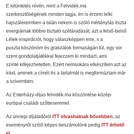
E kitüntetés révén, mint a Felvidék.ma
szerkesztőségének minden tagja, én is érzem lelki
hajszálereimben a talán nekem is szóló méltánylás tiszta
energiáinak többre biztató szétáradását, azt a felső-belső
Lélek-inspirációt, hogy válaszképpen erre, s a
puszta köszönöm és gratulálok formaságán túl, egy sor
szent gondolatjátékkal fejezzem ki mindazt, ami
szinte kifejezhetetlen. Ezért nemsokára elkészítem azt az
írást, aminek a címét és a tartalmát is megformáztam már
a szívemben:
Az Esterházy-díjas felvidék.ma köszöntése közép-
európai családi szőttesemmel.
Az ünnepi díjátadóról
ITT olvashatnak bővebben
, az
eseményről szóló képes beszámolónk pedig
ITT érhető
el.