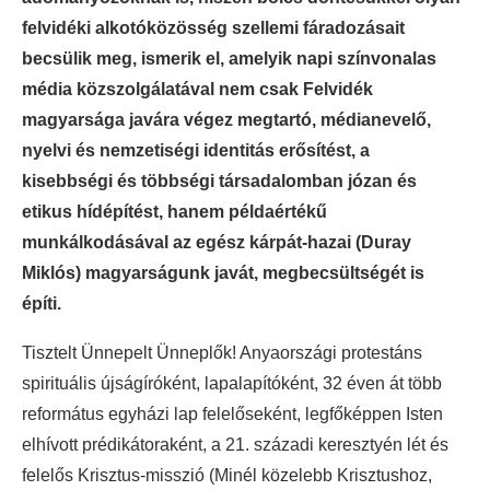
felvidéki alkotóközösség szellemi fáradozásait
becsülik meg, ismerik el, amelyik napi színvonalas
média közszolgálatával nem csak Felvidék
magyarsága javára végez megtartó, médianevelő,
nyelvi és nemzetiségi identitás erősítést, a
kisebbségi és többségi társadalomban józan és
etikus hídépítést, hanem példaértékű
munkálkodásával az egész kárpát-hazai (Duray
Miklós) magyarságunk javát, megbecsültségét is
építi.
Tisztelt Ünnepelt Ünneplők! Anyaországi protestáns
spirituális újságíróként, lapalapítóként, 32 éven át több
református egyházi lap felelőseként, legfőképpen Isten
elhívott prédikátoraként, a 21. századi keresztyén lét és
felelős Krisztus-misszió (Minél közelebb Krisztushoz,