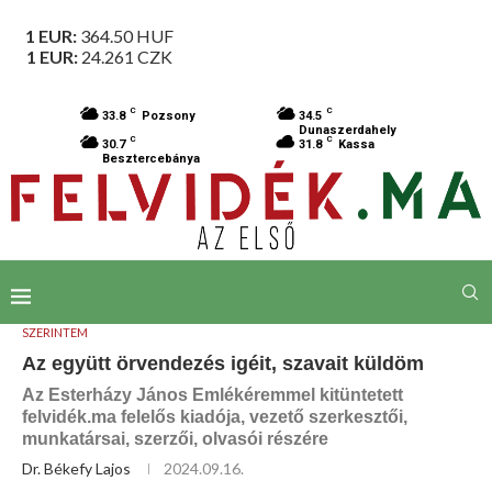
1 EUR:
364.50
HUF
1 EUR:
24.261
CZK
C
C
33.8
Pozsony
34.5
Dunaszerdahely
C
C
30.7
31.8
Kassa
Besztercebánya
SZERINTEM
Az együtt örvendezés igéit, szavait küldöm
Az Esterházy János Emlékéremmel kitüntetett
felvidék.ma felelős kiadója, vezető szerkesztői,
munkatársai, szerzői, olvasói részére
Dr. Békefy Lajos
2024.09.16.