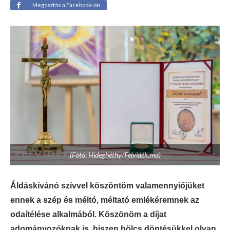
Megosztás a Facebook-on
(Fotó: Hideghéthy/Felvidék.ma)
Áldáskívánó szívvel köszöntöm valamennyiőjüket
ennek a szép és méltó, méltató emlékéremnek az
odaítélése alkalmából. Köszönöm a díjat
adományozóknak is, hiszen bölcs döntésükkel olyan