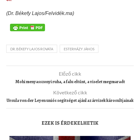
(Dr. Békefy Lajos/Felvidék.ma)
DR. BÉKEFY LAJOS ROVATA
ESTERHÁZY JÁNOS
Előző cikk
Mohi menyasszonyi ruha, a falu eltűnt, a viselet megmaradt
Következő cikk
Ursula von der Leyen uniós segítséget ajánl az árvizek károsultjainak
EZEK IS ÉRDEKELHETIK