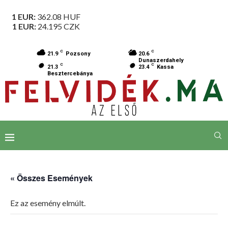
1 EUR:
362.08
HUF
1 EUR:
24.195
CZK
C
C
21.9
Pozsony
20.6
Dunaszerdahely
C
C
21.3
23.4
Kassa
Besztercebánya
« Összes Események
Ez az esemény elmúlt.