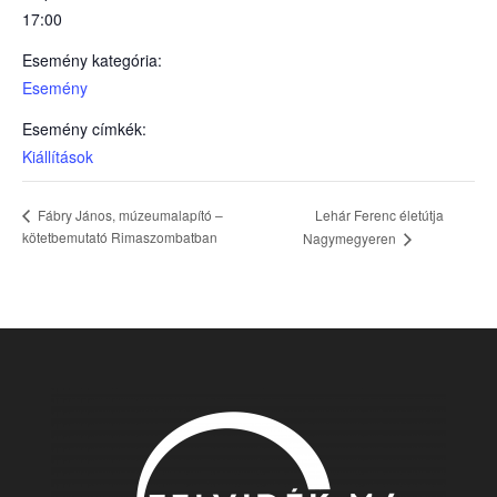
17:00
Esemény kategória:
Esemény
Esemény címkék:
Kiállítások
Lehár Ferenc életútja
Fábry János, múzeumalapító –
kötetbemutató Rimaszombatban
Nagymegyeren