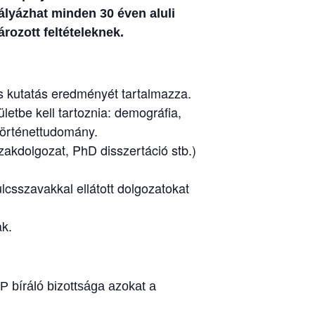
ályázhat minden 30 éven aluli
rozott feltételeknek.
s kutatás eredményét tartalmazza.
etbe kell tartoznia: demográfia,
, történettudomány.
akdolgozat, PhD disszertáció stb.)
lcsszavakkal ellátott dolgozatokat
ak.
P bíráló bizottsága azokat a