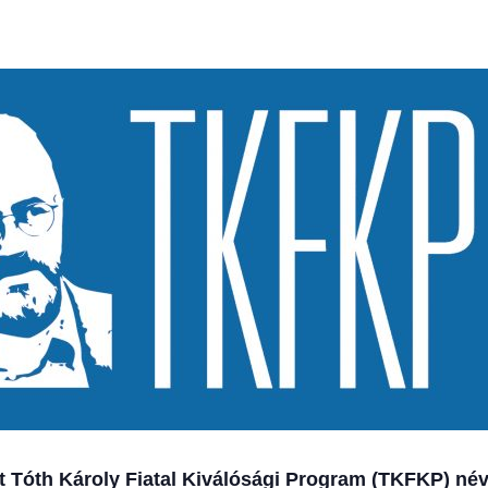
 Tóth Károly Fiatal Kiválósági Program (TKFKP) névv