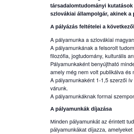
társadalomtudományi kutatások ir
szlovákiai állampolgár, akinek a
A pályázás feltételei a következő
A pályamunka a szlovákiai magyars
A pályamunkának a felsorolt tudomá
filozófia, jogtudomány, kulturális a
Pályamunkaként benyújtható minden
amely még nem volt publikálva és ne
A pályamunkaként 1-1,5 szerzői ív t
várunk.
A pályamunkáknak formai szempontb
A pályamunkák díjazása
Minden pályamunkát az érintett tud
pályamunkákat díjazza, amelyeket 