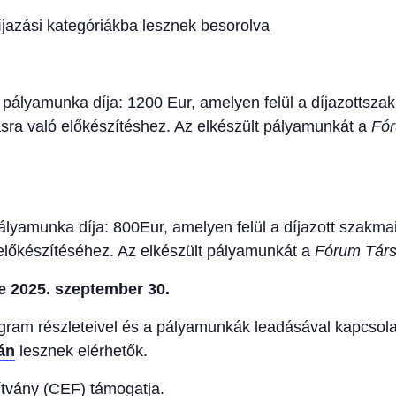
íjazási kategóriákba lesznek besorolva
 pályamunka díja: 1200 Eur, amelyen felül a díjazottsz
sra való előkészítéshez. Az elkészült pályamunkát a
Fó
ályamunka díja: 800Eur, amelyen felül a díjazott szakm
 előkészítéséhez. Az elkészült pályamunkát a
Fórum Tár
e 2025. szeptember 30.
ogram részleteivel és a pályamunkák leadásával kapcsola
án
lesznek elérhetők.
ítvány (CEF) támogatja.