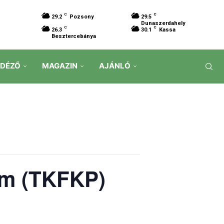
C
C
29.2
Pozsony
29.5
Dunaszerdahely
C
C
26.3
30.1
Kassa
Besztercebánya
IDÉZŐ
MAGAZIN
AJÁNLÓ
ram (TKFKP)