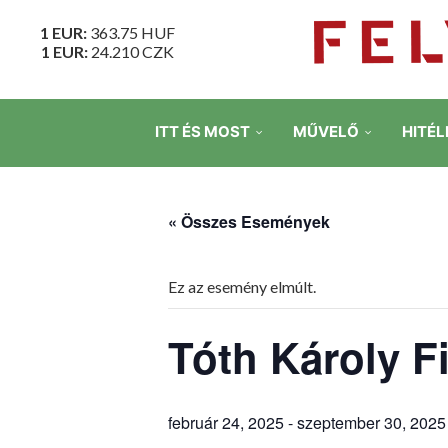
1 EUR:
363.75
HUF
1 EUR:
24.210
CZK
ITT ÉS MOST
MŰVELŐ
HITÉL
« Összes Események
Ez az esemény elmúlt.
Tóth Károly F
február 24, 2025
-
szeptember 30, 2025