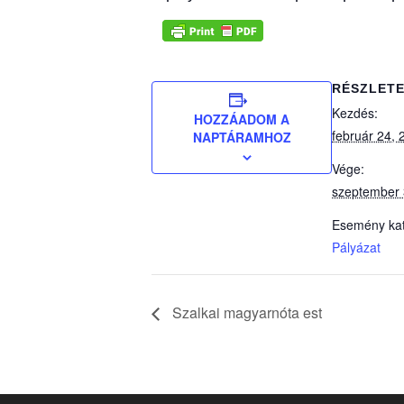
RÉSZLET
Kezdés:
HOZZÁADOM A
február 24, 
NAPTÁRAMHOZ
Vége:
szeptember 
Esemény kat
Pályázat
Szalkai magyarnóta est