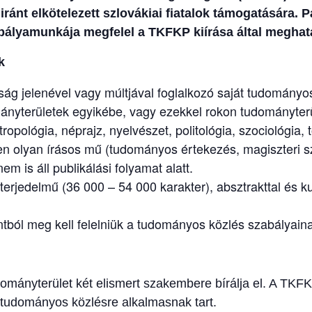
ánt elkötelezett szlovákiai fiatalok támogatására. P
 pályamunkája megfelel a TKFKP kiírása által meghatá
k
ág jelenével vagy múltjával foglalkozó saját tudományo
nyterületek egyikébe, vagy ezekkel rokon tudományterül
ntropológia, néprajz, nyelvészet, politológia, szociológia
 olyan írásos mű (tudományos értekezés, magiszteri sz
m is áll publikálási folyamat alatt.
erjedelmű (36 000 – 54 000 karakter), absztrakttal és ku
ól meg kell felelniük a tudományos közlés szabályain
ományterület két elismert szakembere bírálja el. A TKFK
tudományos közlésre alkalmasnak tart.