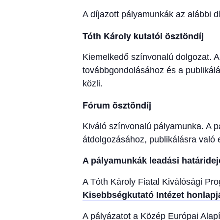
A díjazott pályamunkák az alábbi d
Tóth Károly kutatói ösztöndíj
Kiemelkedő színvonalú dolgozat. A
továbbgondolásához és a publikálá
közli.
Fórum ösztöndíj
Kiváló színvonalú pályamunka. A p
átdolgozásához, publikálásra való
A pályamunkák leadási határidej
A Tóth Károly Fiatal Kiválósági Pr
Kisebbségkutató Intézet honlapj
A pályázatot a Közép Európai Alap