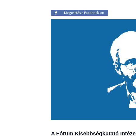
Megosztás a Facebook-on
A Fórum Kisebbségkutató Intézet