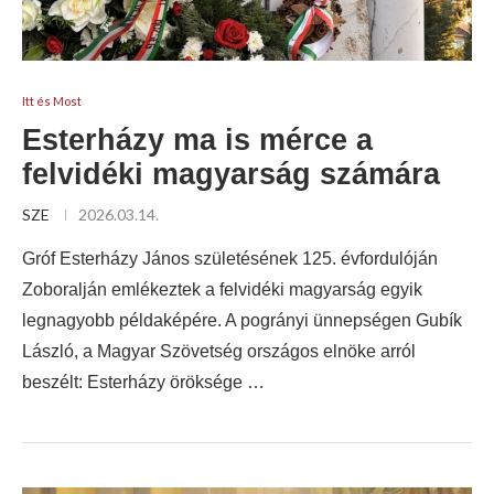
Itt és Most
Esterházy ma is mérce a
felvidéki magyarság számára
SZE
2026.03.14.
Gróf Esterházy János születésének 125. évfordulóján
Zoboralján emlékeztek a felvidéki magyarság egyik
legnagyobb példaképére. A pogrányi ünnepségen Gubík
László, a Magyar Szövetség országos elnöke arról
beszélt: Esterházy öröksége …