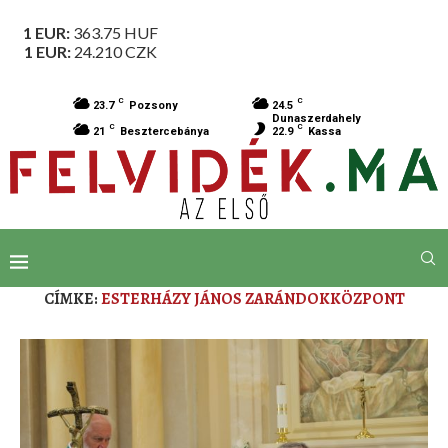
1 EUR:
363.75
HUF
1 EUR:
24.210
CZK
C
C
23.7
Pozsony
24.5
Dunaszerdahely
C
C
21
Besztercebánya
22.9
Kassa
CÍMKE:
ESTERHÁZY JÁNOS ZARÁNDOKKÖZPONT