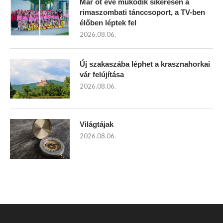
Már öt éve működik sikeresen a
rimaszombati tánccsoport, a TV-ben
élőben léptek fel
2026.08.06.
Új szakaszába léphet a krasznahorkai
vár felújítása
2026.08.06.
Világtájak
2026.08.06.