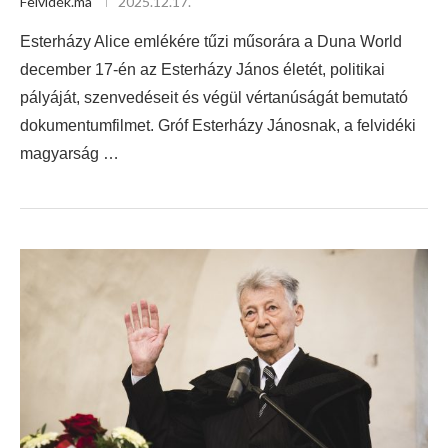
Felvidék.ma
2025.12.17.
Esterházy Alice emlékére tűzi műsorára a Duna World
december 17-én az Esterházy János életét, politikai
pályáját, szenvedéseit és végül vértanúságát bemutató
dokumentumfilmet. Gróf Esterházy Jánosnak, a felvidéki
magyarság …