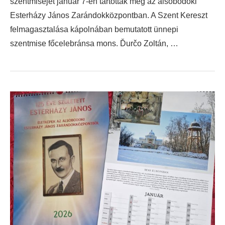
szentmiséjét január 7-én tartották meg az alsóbodoki
Esterházy János Zarándokközpontban. A Szent Kereszt
felmagasztalása kápolnában bemutatott ünnepi
szentmise főcelebránsa mons. Ďurčo Zoltán, …