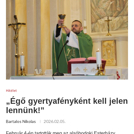
Hitélet
„Égő gyertyafényként kell jelen
lennünk!”
Bartalos Nikolas
2026.02.05.
Február 4-én tartották meg az alsóbodoki Esterházy