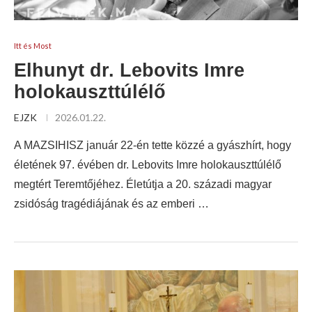
Itt és Most
Elhunyt dr. Lebovits Imre
holokauszttúlélő
EJZK
2026.01.22.
A MAZSIHISZ január 22-én tette közzé a gyászhírt, hogy
életének 97. évében dr. Lebovits Imre holokauszttúlélő
megtért Teremtőjéhez. Életútja a 20. századi magyar
zsidóság tragédiájának és az emberi …