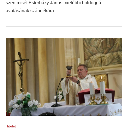
szentmisét Esterházy János mielőbbi boldoggá
avatásának szándékára …
Hitélet