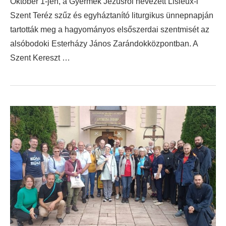
Október 1-jén, a Gyermek Jézusról nevezett Lisieux-i
Szent Teréz szűz és egyháztanító liturgikus ünnepnapján
tartották meg a hagyományos elsőszerdai szentmisét az
alsóbodoki Esterházy János Zarándokközpontban. A
Szent Kereszt …