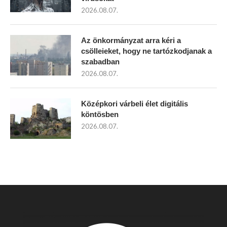
2026.08.07.
Az önkormányzat arra kéri a
csölleieket, hogy ne tartózkodjanak a
szabadban
2026.08.07.
Középkori várbeli élet digitális
köntösben
2026.08.07.