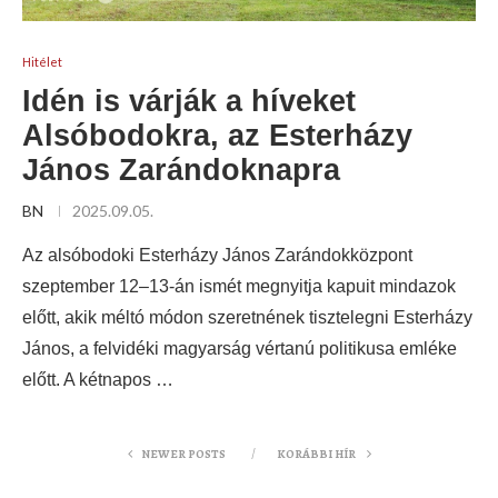
Hitélet
Idén is várják a híveket
Alsóbodokra, az Esterházy
János Zarándoknapra
BN
2025.09.05.
Az alsóbodoki Esterházy János Zarándokközpont
szeptember 12–13-án ismét megnyitja kapuit mindazok
előtt, akik méltó módon szeretnének tisztelegni Esterházy
János, a felvidéki magyarság vértanú politikusa emléke
előtt. A kétnapos …
NEWER POSTS
KORÁBBI HÍR