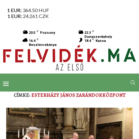
1 EUR:
364.50
HUF
1 EUR:
24.261
CZK
C
C
20.5
Pozsony
22.3
Dunaszerdahely
C
C
16.4
18.4
Kassa
Besztercebánya
CÍMKE:
ESTERHÁZY JÁNOS ZARÁNDOKKÖZPONT