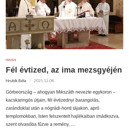
Hitélet
Fél évtized, az ima mezsgyéjén
Hrubík Béla
2025.12.04.
Görbeország – ahogyan Mikszáth nevezte egykoron –
kacskaringós útjain, fél évtizednyi barangolás,
zarándoklat után a nógrádi-honti tájakon, apró
templomokban, Isten felszentelt hajlékaiban imádkozva,
szent olvasóba fűzve a remény, …