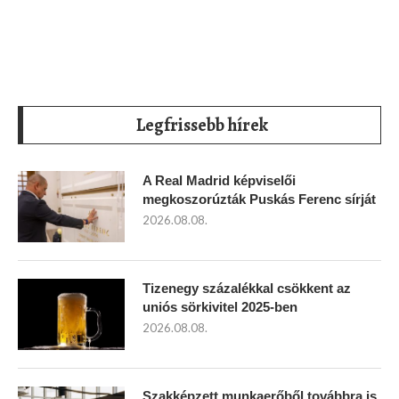
Legfrissebb hírek
A Real Madrid képviselői
megkoszorúzták Puskás Ferenc sírját
2026.08.08.
Tizenegy százalékkal csökkent az
uniós sörkivitel 2025-ben
2026.08.08.
Szakképzett munkaerőből továbbra is