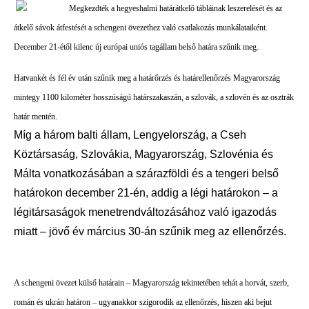
Megkezdték a hegyeshalmi határátkelő tábláinak leszerelését és az
átkelő sávok átfestését a schengeni övezethez való csatlakozás munkálataiként.
December 21-étől kilenc új európai uniós tagállam belső határa szűnik meg.
Hatvankét és fél év után szűnik meg a határőrzés és határellenőrzés Magyarország
mintegy 1100 kilométer hosszúságú határszakaszán, a szlovák, a szlovén és az osztrák
határ mentén.
Míg a három balti állam, Lengyelország, a Cseh
Köztársaság, Szlovákia, Magyarország, Szlovénia és
Málta vonatkozásában a szárazföldi és a tengeri belső
határokon december 21-én, addig a légi határokon – a
légitársaságok menetrendváltozásához való igazodás
miatt – jövő év március 30-án szűnik meg az ellenőrzés.
A schengeni övezet külső határain – Magyarország tekintetében tehát a horvát, szerb,
román és ukrán határon – ugyanakkor szigorodik az ellenőrzés, hiszen aki bejut