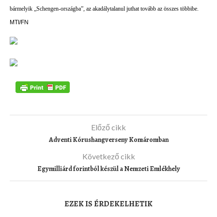
bármelyik „Schengen-országba”, az akadálytalanul juthat tovább az összes többibe.
MTI/FN
Előző cikk
Adventi Kórushangverseny Komáromban
Következő cikk
Egymilliárd forintból készül a Nemzeti Emlékhely
EZEK IS ÉRDEKELHETIK