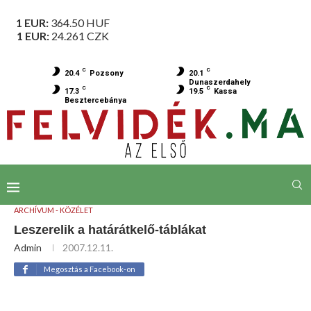
1 EUR:
364.50
HUF
1 EUR:
24.261
CZK
C
C
20.4
Pozsony
20.1
Dunaszerdahely
C
C
17.3
19.5
Kassa
Besztercebánya
ARCHÍVUM - KÖZÉLET
Leszerelik a határátkelő-táblákat
Admin
2007.12.11.
Megosztás a Facebook-on