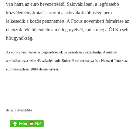
van hátra az euró bevezetésétől Szlovákiában, a legfrissebb
közvélemény-kutatás szerint a szlovákok többsége nem
lelkesedik a közös pénznemért. A Focus novemberi felmérése az
ellenzők felé billentette a mérleg nyelvét, tudta meg a ČTK cseh
hírügynökség.
Az euróra való váltást a megkérdezettek 52 százaléka visszautasítja
. A múlt év
áprilisában ez a szám 43 százalék volt. Robert Fico kormánya és a Nemzeti Tanács az
euró bevezetését 2009 elejére tervezi.
déva, FelvidékMa