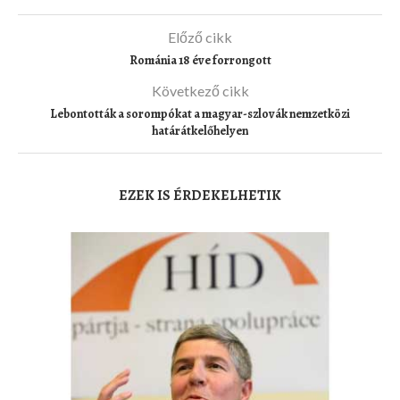
Előző cikk
Románia 18 éve forrongott
Következő cikk
Lebontották a sorompókat a magyar-szlovák nemzetközi
határátkelőhelyen
EZEK IS ÉRDEKELHETIK