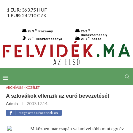
1 EUR:
363.75
HUF
1 EUR:
24.210
CZK
C
C
25.9
Pozsony
26.2
Dunaszerdahely
C
C
22
Besztercebánya
25.7
Kassa
ARCHÍVUM - KÖZÉLET
A szlovákok ellenzik az euró bevezetését
Admin
2007.12.14.
Megosztás a Facebook-on
Miközben már csupán valamivel több mint egy év