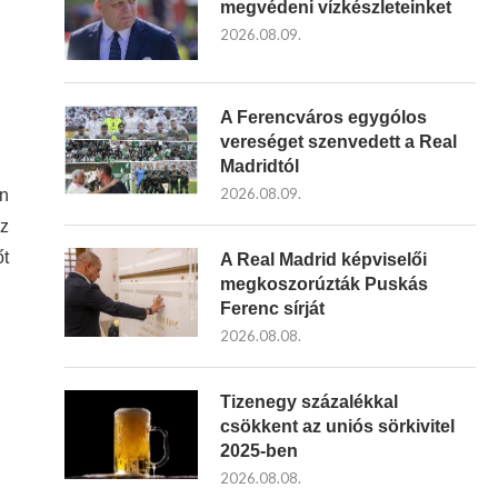
megvédeni vízkészleteinket
2026.08.09.
A Ferencváros egygólos
vereséget szenvedett a Real
Madridtól
2026.08.09.
on
az
őt
A Real Madrid képviselői
megkoszorúzták Puskás
Ferenc sírját
2026.08.08.
Tizenegy százalékkal
csökkent az uniós sörkivitel
2025-ben
2026.08.08.