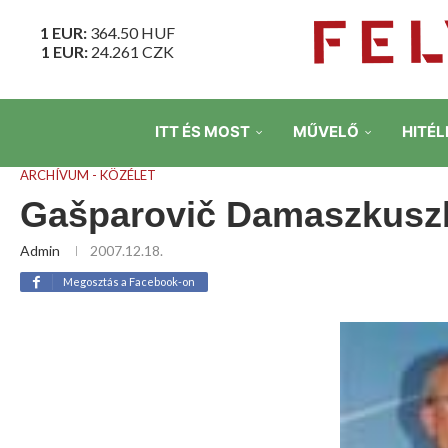
1 EUR:
364.50
HUF
1 EUR:
24.261
CZK
ITT ÉS MOST
MŰVELŐ
HITÉL
ARCHÍVUM - KÖZÉLET
Gašparovič Damaszkusz
Admin
2007.12.18.
Megosztás a Facebook-on