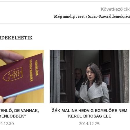
Következő ci
Még mindig vezet a Smer-Szociáldemokrác
ÉRDEKELHETIK
YENLŐ, DE VANNAK,
ŽÁK MALINA HEDVIG EGYELŐRE NEM
GYENLŐBBEK”
KERÜL BÍRÓSÁG ELÉ
4.12.30.
2014.12.29.