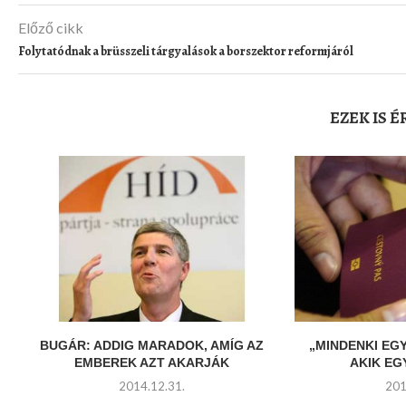
Előző cikk
Folytatódnak a brüsszeli tárgyalások a borszektor reformjáról
EZEK IS 
BUGÁR: ADDIG MARADOK, AMÍG AZ
„MINDENKI EG
EMBEREK AZT AKARJÁK
AKIK E
2014.12.31.
201