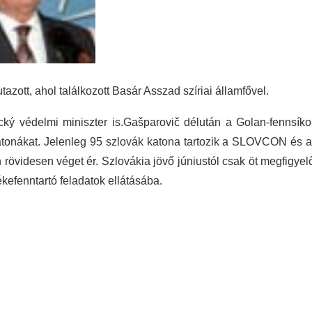
ott, ahol találkozott Basár Asszad szíriai államfővel.
cký védelmi miniszter is.Gašparovič délután a Golan-fennsík
 katonákat. Jelenleg 95 szlovák katona tartozik a SLOVCON és 
videsen véget ér. Szlovákia jövő júniustól csak öt megfigyel
kefenntartó feladatok ellátásába.