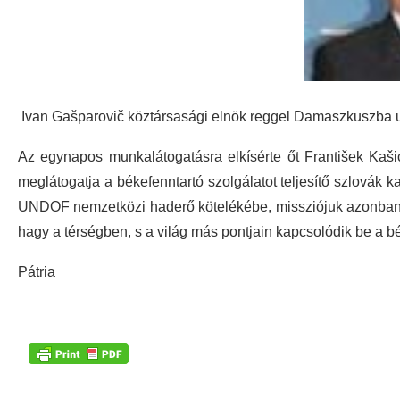
Ivan Gašparovič köztársasági elnök reggel Damaszkuszba utaz
Az egynapos munkalátogatásra elkísérte őt František Kaši
meglátogatja a békefenntartó szolgálatot teljesítő szlovák
UNDOF nemzetközi haderő kötelékébe, missziójuk azonban rö
hagy a térségben, s a világ más pontjain kapcsolódik be a bé
Pátria