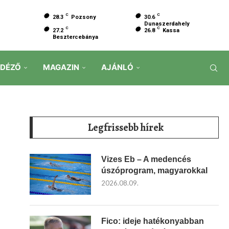
C
C
28.3
Pozsony
30.6
Dunaszerdahely
C
C
27.2
26.8
Kassa
Besztercebánya
IDÉZŐ
MAGAZIN
AJÁNLÓ
Legfrissebb hírek
Vizes Eb – A medencés
úszóprogram, magyarokkal
2026.08.09.
Fico: ideje hatékonyabban