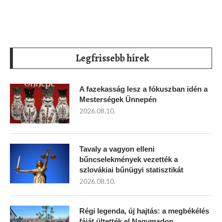
Legfrissebb hírek
A fazekasság lesz a fókuszban idén a
Mesterségek Ünnepén
2026.08.10.
Tavaly a vagyon elleni
bűncselekmények vezették a
szlovákiai bűnügyi statisztikát
2026.08.10.
Régi legenda, új hajtás: a megbékélés
fáját ültették el Nagymadon