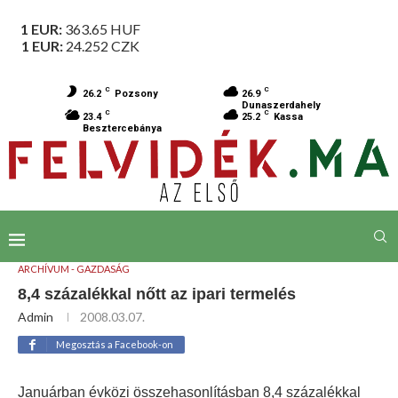
1 EUR:
363.65
HUF
1 EUR:
24.252
CZK
C
C
26.2
Pozsony
26.9
Dunaszerdahely
C
C
23.4
25.2
Kassa
Besztercebánya
ARCHÍVUM - GAZDASÁG
8,4 százalékkal nőtt az ipari termelés
Admin
2008.03.07.
Megosztás a Facebook-on
Januárban évközi összehasonlításban 8,4 százalékkal