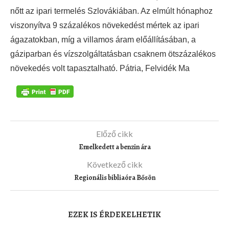
nőtt az ipari termelés Szlovákiában. Az elmúlt hónaphoz
viszonyítva 9 százalékos növekedést mértek az ipari
ágazatokban, míg a villamos áram előállításában, a
gáziparban és vízszolgáltatásban csaknem ötszázalékos
növekedés volt tapasztalható.
Pátria, Felvidék Ma
Előző cikk
Emelkedett a benzin ára
Következő cikk
Regionális bibliaóra Bősön
EZEK IS ÉRDEKELHETIK