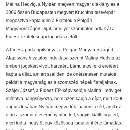
Malina Hedvig, a Nyitrán megvert magyar diáklány és a
2006 őszén Budapesten megvert Kruchina testvérpár
megosztva kapta idén a Fiatalok a Polgári
Magyarországért Díjat, amelyet szombaton adtak át a
Fidesz születésnapi fogadása előtt.
A Fidesz pártalapítványa, a Polgári Magyarországért
Alapítvány hivatalos indoklása szerint Malina Hedvig az
emberi jogokért vívott harcáért, bámulatos lelki erejéért
kapta a díjat, amiért szelíden, de önérzetesen mutatott
példát a magyarság és a szomszéd népek fiataljainak.
Szájer József, a Fidesz EP-képviselője Malina Hedviget
méltatva hangsúlyozta, nem azért kapja a díjat, mert 2006
augusztusában Nyitrán megverték, hanem azért, amit ez
után a szomorú esemény után tett, vagyis kiállt jogaiért,
mert tudta, hogy őt egy közösség tagjaként érte támadás.