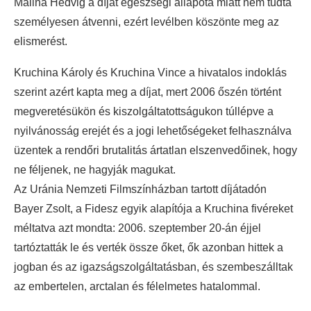
Malina Hedvig a díjat egészségi állapota miatt nem tudta
személyesen átvenni, ezért levélben köszönte meg az
elismerést.
Kruchina Károly és Kruchina Vince a hivatalos indoklás
szerint azért kapta meg a díjat, mert 2006 őszén történt
megveretésükön és kiszolgáltatottságukon túllépve a
nyilvánosság erejét és a jogi lehetőségeket felhasználva
üzentek a rendőri brutalitás ártatlan elszenvedőinek, hogy
ne féljenek, ne hagyják magukat.
Az Uránia Nemzeti Filmszínházban tartott díjátadón
Bayer Zsolt, a Fidesz egyik alapítója a Kruchina fivéreket
méltatva azt mondta: 2006. szeptember 20-án éjjel
tartóztatták le és verték össze őket, ők azonban hittek a
jogban és az igazságszolgáltatásban, és szembeszálltak
az embertelen, arctalan és félelmetes hatalommal.