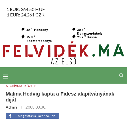
1 EUR:
364.50
HUF
1 EUR:
24.261
CZK
C
C
32
Pozsony
30.6
Dunaszerdahely
C
C
25.8
25.7
Kassa
Besztercebánya
ARCHÍVUM - KÖZÉLET
Malina Hedvig kapta a Fidesz alapítványának
díját
Admin
2008.03.30.
Megosztás a Facebook-on