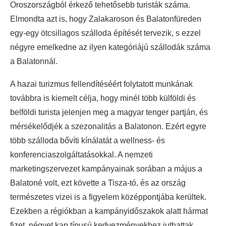
Oroszországból érkező tehetősebb turisták száma.
Elmondta azt is, hogy Zalakaroson és Balatonfüreden
egy-egy ötcsillagos szálloda építését tervezik, s ezzel
négyre emelkedne az ilyen kategóriájú szállodák száma
a Balatonnál.
A hazai turizmus fellendítéséért folytatott munkának
továbbra is kiemelt célja, hogy minél több külföldi és
belföldi turista jelenjen meg a magyar tenger partján, és
mérsékelődjék a szezonalitás a Balatonon. Ezért egyre
több szálloda bővíti kínálatát a wellness- és
konferenciaszolgáltatásokkal. A nemzeti
marketingszervezet kampányainak sorában a május a
Balatoné volt, ezt követte a Tisza-tó, és az ország
természetes vizei is a figyelem középpontjába kerültek.
Ezekben a régiókban a kampányidőszakok alatt hármat
fizet, négyet kap típusú kedvezményekhez juthattak,