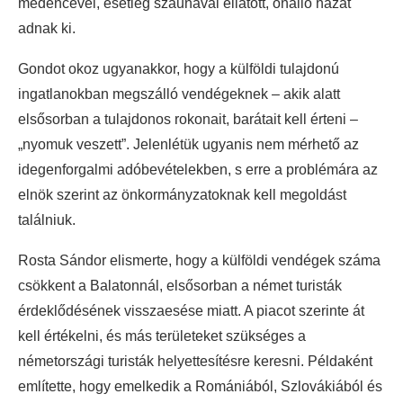
medencével, esetleg szaunával ellátott, önálló házat
adnak ki.
Gondot okoz ugyanakkor, hogy a külföldi tulajdonú
ingatlanokban megszálló vendégeknek – akik alatt
elsősorban a tulajdonos rokonait, barátait kell érteni –
„nyomuk veszett”. Jelenlétük ugyanis nem mérhető az
idegenforgalmi adóbevételekben, s erre a problémára az
elnök szerint az önkormányzatoknak kell megoldást
találniuk.
Rosta Sándor elismerte, hogy a külföldi vendégek száma
csökkent a Balatonnál, elsősorban a német turisták
érdeklődésének visszaesése miatt. A piacot szerinte át
kell értékelni, és más területeket szükséges a
németországi turisták helyettesítésre keresni. Példaként
említette, hogy emelkedik a Romániából, Szlovákiából és