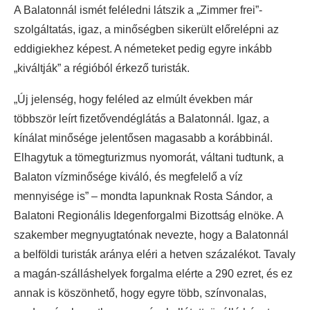
A Balatonnál ismét feléledni látszik a „Zimmer frei”-
szolgáltatás, igaz, a minőségben sikerült előrelépni az
eddigiekhez képest. A németeket pedig egyre inkább
„kiváltják” a régióból érkező turisták.
„Új jelenség, hogy feléled az elmúlt években már
többször leírt fizetővendéglátás a Balatonnál. Igaz, a
kínálat minősége jelentősen magasabb a korábbinál.
Elhagytuk a tömegturizmus nyomorát, váltani tudtunk, a
Balaton vízminősége kiváló, és megfelelő a víz
mennyisége is” – mondta lapunknak Rosta Sándor, a
Balatoni Regionális Idegenforgalmi Bizottság elnöke. A
szakember megnyugtatónak nevezte, hogy a Balatonnál
a belföldi turisták aránya eléri a hetven százalékot. Tavaly
a magán-szálláshelyek forgalma elérte a 290 ezret, és ez
annak is köszönhető, hogy egyre több, színvonalas,