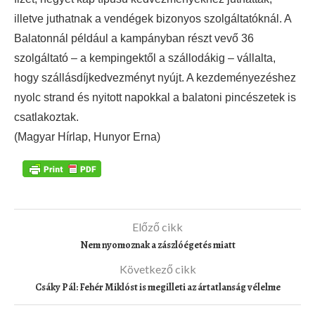
illetve juthatnak a vendégek bizonyos szolgáltatóknál. A
Balatonnál például a kampányban részt vevő 36
szolgáltató – a kempingektől a szállodákig – vállalta,
hogy szállásdíjkedvezményt nyújt. A kezdeményezéshez
nyolc strand és nyitott napokkal a balatoni pincészetek is
csatlakoztak.
(Magyar Hírlap, Hunyor Erna)
Előző cikk
Nem nyomoznak a zászlóégetés miatt
Következő cikk
Csáky Pál: Fehér Miklóst is megilleti az ártatlanság vélelme