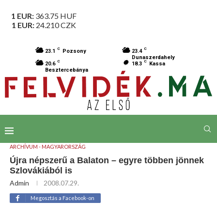
1 EUR:
363.75
HUF
1 EUR:
24.210
CZK
C
C
23.1
Pozsony
23.4
Dunaszerdahely
C
C
20.6
18.3
Kassa
Besztercebánya
ARCHÍVUM - MAGYARORSZÁG
Újra népszerű a Balaton – egyre többen jönnek
Szlovákiából is
Admin
2008.07.29.
Megosztás a Facebook-on