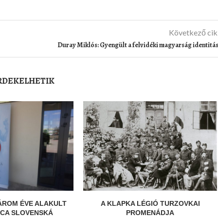
Következő ci
Duray Miklós: Gyengült a felvidéki magyarság identitá
ÉRDEKELHETIK
ÁROM ÉVE ALAKULT
A KLAPKA LÉGIÓ TURZOVKAI
ICA SLOVENSKÁ
PROMENÁDJA