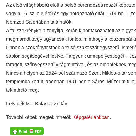
Az első világháború előtt a belső berendezés részét képezte 
vagy a 16. sz. elejéről és egy hordozható oltár 1514-ből. 
Nemzeti Galériában találhatók.
A faliszekrényke bizonyítja, korán kibontakozhatott az a gyak
megmaradt tárgy ugyancsak fontos, minthogy a koszorúpárkán
Ennek a szekrénytestnek a felső szakaszát egyszerű, ismétlő
sablon segítségével festve. Tárgyunk ünnepélyességét – Jézu
faragott, szőnyegszerű virágmintával, és az előbbieknek meg
Nincs a helyén az 1524-ből származó Szent Miklós-oltár sem,
templomba került, ahonnan 1931-ben a Sárosi Múzeum tulajd
tekinthető meg.
Felvidék Ma, Balassa Zoltán
További képek megtekinthetők
Képgalériánkban
.