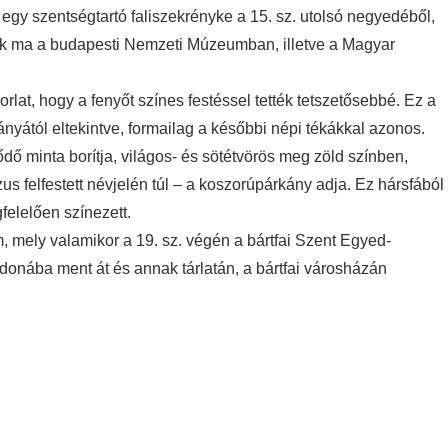
egy szentségtartó faliszekrényke a 15. sz. utolsó negyedéből,
Ezek ma a budapesti Nemzeti Múzeumban, illetve a Magyar
orlat, hogy a fenyőt színes festéssel tették tetszetősebbé. Ez a
yától eltekintve, formailag a későbbi népi tékákkal azonos.
dő minta borítja, világos- és sötétvörös meg zöld színben,
s felfestett névjelén túl – a koszorúpárkány adja. Ez hársfából
felelően színezett.
 mely valamikor a 19. sz. végén a bártfai Szent Egyed-
onába ment át és annak tárlatán, a bártfai városházán