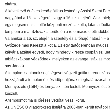
oltárra.
A következő értékes késő-gótikus festmény Assisi Szent Feren
nagyjából a 15. sz. végéről, vagy a 16. sz. elejéről. A szenté
egy megsemmisült oltár központi részét alkotta, talán a főolt
templom a mai Szlovákia területén a reformáció előtti időkből
Valamikor a 16. sz. elején a szentély és a főhajó határán – a 
Győzedelmes Kereszt alkotja. Ez egy tartógerendán nyugszik
kálvária azáltal egyedi, hogy mindegyik része csupán sziluet
táblácskákban végződnek, melyeken az evangelisták szimból
sas János).
A templom sablonok segítségével végzett gótikus-reneszánsz 
hozzájárult a templomépítés időpontjának meghatározásáho
Mennyezete (1594) és tornya szintén festett. Mennyezetét Jóná
készült.
A templomot ma is lőréses védőfal veszi körül.
Az UNESCO világörökség listájára 2008-ban került további h