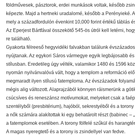
földművesek, pásztorok, erdei munkások voltak, később zsinde
képezte. Majd a hertneki uradalomé, később a Perényieké. A 
mely a századfordulón évenkint 10,000 forint értékű táblás és
Az Eperjest Bártfával összekötő 545-ös útról kell letérni, ho
re található.
Gyakorta félreeső hegyvidéki falvakban találunk évszázados
nyújtanak. Az egykori Sáros vármegye egyik legbájosabb és 
stílusban. Eredetileg úgy vélték, valamikor 1480 és 1596 közö
nyomán nyilvánvalóvá vált, hogy a templom a reformáció előt
megmaradt ilyen stílusú fatemploma. Az évszázadok folyamán
mégis alig változott. Alaprajzából könnyen ráismerünk a góti
csúcsíves és reneszánsz motívumokat, melyeket csak a faép
szentélyből (presbitérium), hajóból, sekrestyéből és a torony 
a nők számára alakítottak ki egy behatárolt részt (babinec – 
a fatemplomok esetében. A torony fölfelé szűkül és harangtérr
A magas nyeregtető és a torony is zsindellyel van fedve.