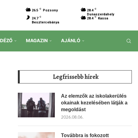
C
C
26.5
Pozsony
28.4
Dunaszerdahely
C
C
24.7
28.4
Kassa
Besztercebánya
IDÉZŐ
MAGAZIN
AJÁNLÓ
Legfrissebb hírek
Az elemzők az iskolakerülés
okainak kezelésében látják a
megoldást
2026.08.06.
Továbbra is fokozott