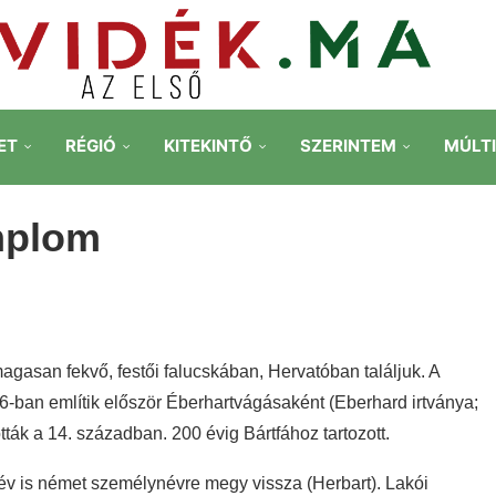
ET
RÉGIÓ
KITEKINTŐ
SZERINTEM
MÚLT
emplom
gasan fekvő, festői falucskában, Hervatóban találjuk. A
06-ban említik először Éberhartvágásaként (Eberhard irtványa;
tták a 14. században. 200 évig Bártfához tartozott.
év is német személynévre megy vissza (Herbart). Lakói