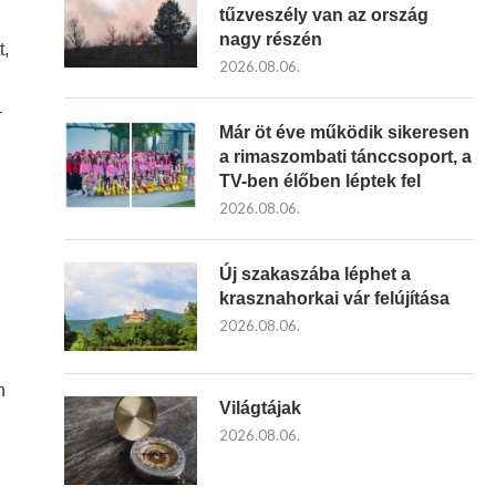
tűzveszély van az ország
nagy részén
t,
2026.08.06.
-
Már öt éve működik sikeresen
a rimaszombati tánccsoport, a
TV-ben élőben léptek fel
2026.08.06.
Új szakaszába léphet a
krasznahorkai vár felújítása
2026.08.06.
n
Világtájak
2026.08.06.