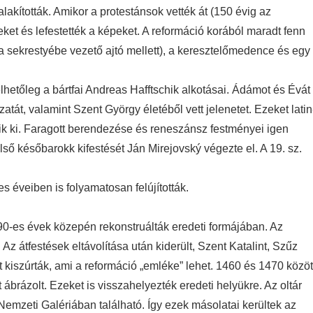
alakították. Amikor a protestánsok vették át (150 évig az
seket és lefestették a képeket. A reformáció korából maradt fenn
 a sekrestyébe vezető ajtó mellett), a keresztelőmedence és egy
lhetőleg a bártfai Andreas Hafftschik alkotásai. Ádámot és Évát
át, valamint Szent György életéből vett jelenetet. Ezeket latin
zítik ki. Faragott berendezése és reneszánsz festményei igen
Belső későbarokk kifestését Ján Mirejovský végezte el. A 19. sz.
 éveiben is folyamatosan felújították.
 90-es évek közepén rekonstruálták eredeti formájában. Az
. Az átfestések eltávolítása után kiderült, Szent Katalint, Szűz
 kiszúrták, ami a reformáció „emléke” lehet. 1460 és 1470 közöt
ábrázolt. Ezeket is visszahelyezték eredeti helyükre. Az oltár
Nemzeti Galériában található. Így ezek másolatai kerültek az