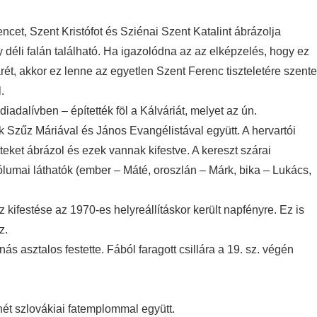
cet, Szent Kristófot és Sziénai Szent Katalint ábrázolja
ly déli falán található. Ha igazolódna az az elképzelés, hogy ez
árét, akkor ez lenne az egyetlen Szent Ferenc tiszteletére szente
.
diadalívben – építették föl a Kálváriát, melyet az ún.
 Szűz Máriával és János Evangélistával együtt. A hervartói
teket ábrázol és ezek vannak kifestve. A kereszt szárai
umai láthatók (ember – Máté, oroszlán – Márk, bika – Lukács,
kifestése az 1970-es helyreállításkor került napfényre. Ez is
z.
s asztalos festette. Fából faragott csillára a 19. sz. végén
ét szlovákiai fatemplommal együtt.