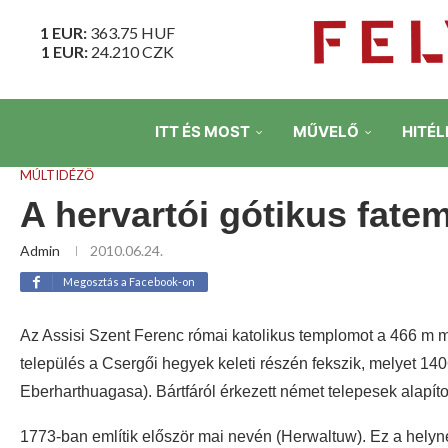
1 EUR:
363.75
HUF
1 EUR:
24.210
CZK
ITT ÉS MOST
MŰVELŐ
HITÉL
MÚLTIDÉZŐ
A hervartói gótikus fat
Admin
2010.06.24.
Megosztás a Facebook-on
Az Assisi Szent Ferenc római katolikus templomot a 466 m ma
település a Csergői hegyek keleti részén fekszik, melyet 14
Eberharthuagasa). Bártfáról érkezett német telepesek alapíto
1773-ban említik először mai nevén (Herwaltuw). Ez a helyn