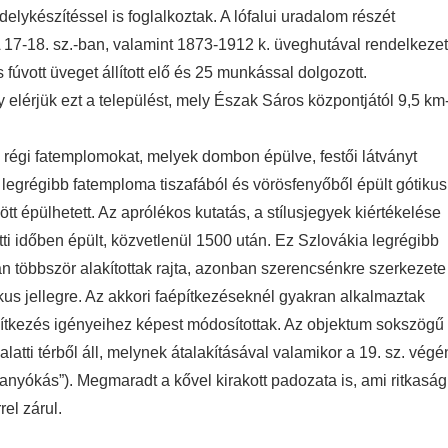
lykészítéssel is foglalkoztak. A lófalui uradalom részét
17-18. sz.-ban, valamint 1873-1912 k. üveghutával rendelkezet
 fúvott üveget állított elő és 25 munkással dolgozott.
gy elérjük ezt a települést, mely Észak Sáros központjától 9,5 km
 régi fatemplomokat, melyek dombon épülve, festői látványt
legrégibb fatemploma tiszafából és vörösfenyőből épült gótikus
tt épülhetett. Az aprólékos kutatás, a stílusjegyek kiértékelése
ti időben épült, közvetlenül 1500 után. Ez Szlovákia legrégibb
 többször alakítottak rajta, azonban szerencsénkre szerkezete
kus jellegre. Az akkori faépítkezéseknél gyakran alkalmaztak
ítkezés igényeihez képest módosítottak. Az objektum sokszögű
alatti térből áll, melynek átalakításával valamikor a 19. sz. végé
„anyókás”). Megmaradt a kővel kirakott padozata is, ami ritkaság
el zárul.