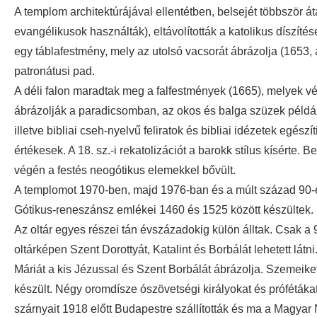
A templom architektúrájával ellentétben, belsejét többször át
evangélikusok használták), eltávolították a katolikus díszíté
egy táblafestmény, mely az utolsó vacsorát ábrázolja (1653,
patronátusi pad.
A déli falon maradtak meg a falfestmények (1665), melyek vé
ábrázolják a paradicsomban, az okos és balga szüzek példázat
illetve bibliai cseh-nyelvű feliratok és bibliai idézetek egés
értékesek. A 18. sz.-i rekatolizációt a barokk stílus kísérte. 
végén a festés neogótikus elemekkel bővült.
A templomot 1970-ben, majd 1976-ban és a múlt század 90-es
Gótikus-reneszánsz emlékei 1460 és 1525 között készültek.
Az oltár egyes részei tán évszázadokig külön álltak. Csak a
oltárképen Szent Dorottyát, Katalint és Borbálát lehetett látni
Máriát a kis Jézussal és Szent Borbálát ábrázolja. Szemeiket
készült. Négy oromdísze ószövetségi királyokat és prófétákat 
szárnyait 1918 előtt Budapestre szállították és ma a Magyar 