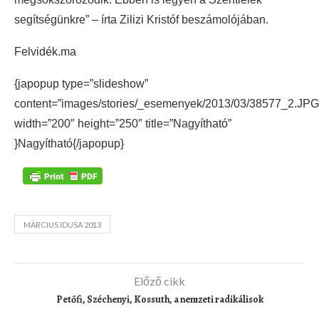
segítségünkre” – írta Zilizi Kristóf beszámolójában.
Felvidék.ma
{japopup type=”slideshow”
content=”images/stories/_esemenyek/2013/03/38577_2.JPG
width=”200″ height=”250″ title=”Nagyítható”
}Nagyítható{/japopup}
MÁRCIUS IDUSA 2013
Előző cikk
Petőfi, Széchenyi, Kossuth, a nemzeti radikálisok