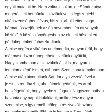
együtt mutatott be. Nem voltunk sokan, de Sándor atya
megerősített bennünket: köztünk volt a legszentebb
oltáriszentségben Jézus, hiszen „ahol ketten, vagy
hárman összejönnek az én nevemben, én ott vagyok
köztük”. A közös könyörgésben az elesett hőseinkért-
példaképeinkért fohászkodtunk.
A mise végén a vikárius úr elmondta, nagyon örül, hogy
már másodszor ünnepelhetett velünk együtt itt,
Nagyszombatban a szlovákok által is „magyarok
templomaként” ismert, otthonos Szent Ilona templomban.
A mise után átvonultunk Sándor atya vezetésével a
jezsuita rendházba, ahol átmelegedtünk, és arról
beszélgettünk, hogy igyekezni fogunk Nagyszombatban
havonta egy napot kialakítani, amikor lesz magyar
szentmise, s így remélhetőleg a résztvevők száma
megsokszorozódik. Ebben is legyen a Szentlélek