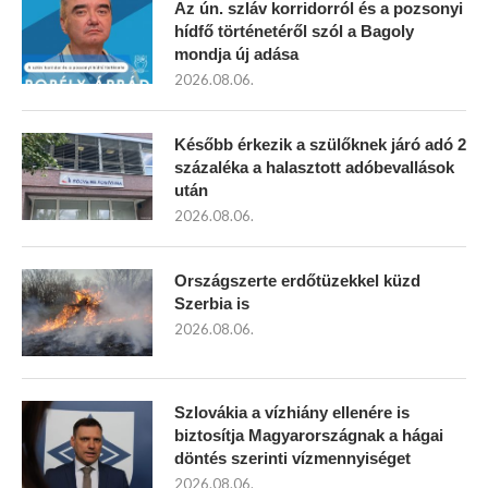
Az ún. szláv korridorról és a pozsonyi
hídfő történetéről szól a Bagoly
mondja új adása
2026.08.06.
Később érkezik a szülőknek járó adó 2
százaléka a halasztott adóbevallások
után
2026.08.06.
Országszerte erdőtüzekkel küzd
Szerbia is
2026.08.06.
Szlovákia a vízhiány ellenére is
biztosítja Magyarországnak a hágai
döntés szerinti vízmennyiséget
2026.08.06.