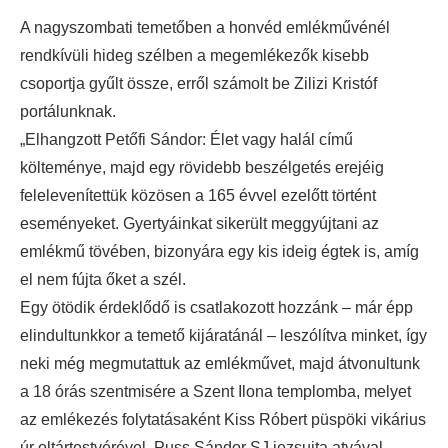
A nagyszombati temetőben a honvéd emlékművénél
rendkívüli hideg szélben a megemlékezők kisebb
csoportja gyűlt össze, erről számolt be Zilizi Kristóf
portálunknak.
„Elhangzott Petőfi Sándor: Élet vagy halál című
költeménye, majd egy rövidebb beszélgetés erejéig
felelevenítettük közösen a 165 évvel ezelőtt történt
eseményeket. Gyertyáinkat sikerült meggyújtani az
emlékmű tövében, bizonyára egy kis ideig égtek is, amíg
el nem fújta őket a szél.
Egy ötödik érdeklődő is csatlakozott hozzánk – már épp
elindultunkkor a temető kijáratánál – leszólítva minket, így
neki még megmutattuk az emlékművet, majd átvonultunk
a 18 órás szentmisére a Szent Ilona templomba, melyet
az emlékezés folytatásaként Kiss Róbert püspöki vikárius
úr oltártestvérével, Puss Sándor SJ jezsuita atyával