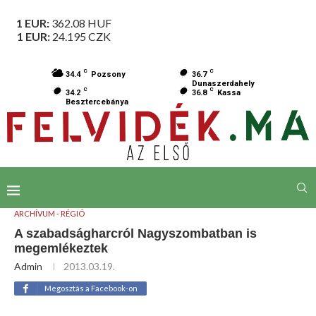
1 EUR:
362.08
HUF
1 EUR:
24.195
CZK
C
C
34.4
Pozsony
36.7
Dunaszerdahely
C
C
34.2
36.8
Kassa
Besztercebánya
ARCHÍVUM - RÉGIÓ
A szabadságharcról Nagyszombatban is
megemlékeztek
Admin
2013.03.19.
Megosztás a Facebook-on