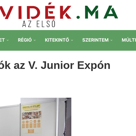
ET
RÉGIÓ
KITEKINTŐ
SZERINTEM
MÚLT
zók az V. Junior Expón