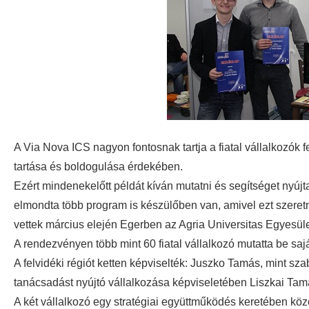
A Via Nova ICS nagyon fontosnak tartja a fiatal vállalkozók fel
tartása és boldogulása érdekében.
Ezért mindenekelőtt példát kíván mutatni és segítséget nyújt
elmondta több program is készülőben van, amivel ezt szeretn
vettek március elején Egerben az Agria Universitas Egyesület
A rendezvényen több mint 60 fiatal vállalkozó mutatta be sajá
A felvidéki régiót ketten képviselték: Juszko Tamás, mint s
tanácsadást nyújtó vállalkozása képviseletében Liszkai Tam
A két vállalkozó egy stratégiai együttműködés keretében közös