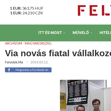
1 EUR:
363.75
HUF
1 EUR:
24.210
CZK
ITT ÉS MOST
MŰVELŐ
HITÉL
ARCHÍVUM - MAGYARORSZÁG
Via novás fiatal vállalko
Felvidék.ma
2014.03.12.
Megosztás a Facebook-on