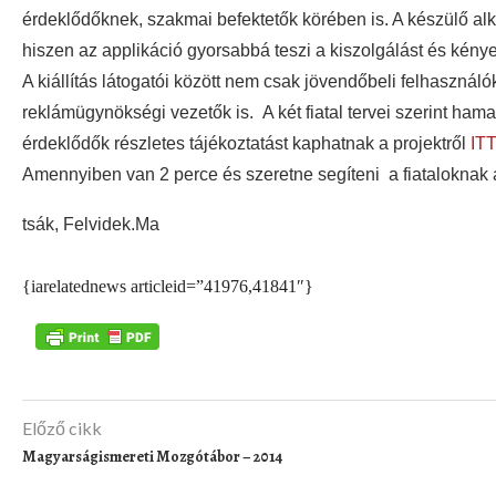
érdeklődőknek, szakmai befektetők körében is. A készülő al
hiszen az applikáció gyorsabbá teszi a kiszolgálást és kén
A kiállítás látogatói között nem csak jövendőbeli felhasználó
reklámügynökségi vezetők is. A két fiatal tervei szerint ha
érdeklődők részletes tájékoztatást kaphatnak a projektről
ITT
Amennyiben van 2 perce és szeretne segíteni a fiataloknak
tsák, Felvidek.Ma
{iarelatednews articleid=”41976,41841″}
Előző cikk
Magyarságismereti Mozgótábor – 2014