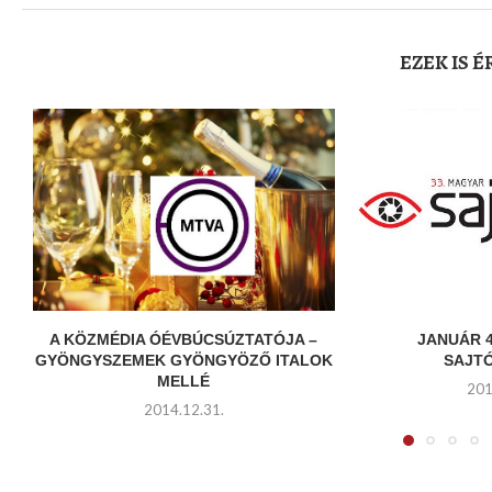
EZEK IS 
A KÖZMÉDIA ÓÉVBÚCSÚZTATÓJA –
JANUÁR 4
GYÖNGYSZEMEK GYÖNGYÖZŐ ITALOK
SAJT
MELLÉ
201
2014.12.31.