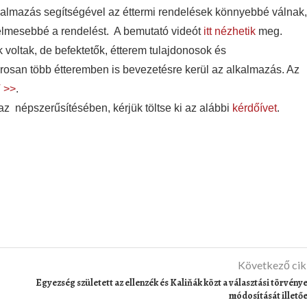
kalmazás segítségével az éttermi rendelések könnyebbé válnak,
yelmesebbé a rendelést. A bemutató videót
itt nézhetik
meg.
k voltak, de befektetők, étterem tulajdonosok és
marosan több étteremben is bevezetésre kerül az alkalmazás. Az
 >>
.
 az
népszerűsítésében, kérjük töltse ki az alábbi
kérdőívet
.
Következő ci
Egyezség született az ellenzék és Kaliňák közt a választási törvény
módosítását illető