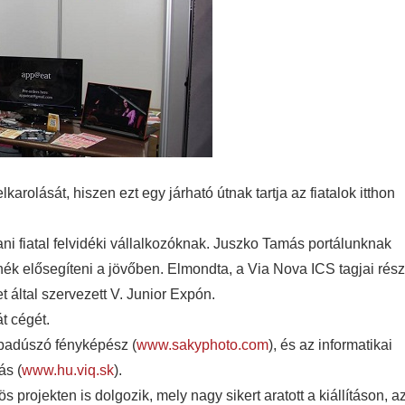
karolását, hiszen ezt egy járható útnak tartja az fiatalok itthon
ani fiatal felvidéki vállalkozóknak. Juszko Tamás portálunknak
ék elősegíteni a jövőben. Elmondta, a Via Nova ICS tagjai rész
 által szervezett V. Junior Expón.
t cégét.
zabadúszó fényképész (
www.sakyphoto.com
), és az informatikai
ás (
www.hu.viq.sk
).
 projekten is dolgozik, mely nagy sikert aratott a kiállításon, a