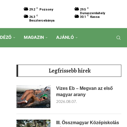
C
C
29.2
Pozsony
29.5
Dunaszerdahely
C
C
26.3
30.1
Kassa
Besztercebánya
IDÉZŐ
MAGAZIN
AJÁNLÓ
Legfrissebb hírek
Vizes Eb – Megvan az első
magyar arany
2026.08.07.
III. Összmagyar Középiskolás