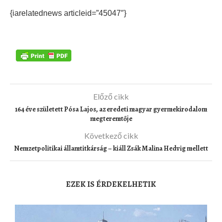
{iarelatednews articleid=”45047″}
Előző cikk
164 éve született Pósa Lajos, az eredeti magyar gyermekirodalom
megteremtője
Következő cikk
Nemzetpolitikai államtitkárság – kiáll Zsák Malina Hedvig mellett
EZEK IS ÉRDEKELHETIK