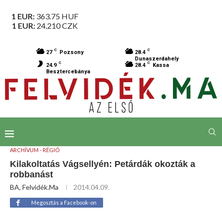
1 EUR:
363.75
HUF
1 EUR:
24.210
CZK
C
C
27
Pozsony
28.4
Dunaszerdahely
C
C
24.9
28.4
Kassa
Besztercebánya
ARCHÍVUM - RÉGIÓ
Kilakoltatás Vágsellyén: Petárdák okozták a
robbanást
BA, Felvidék.ma
2014.04.09.
Megosztás a Facebook-on