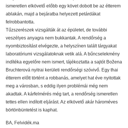
ismeretlen elkövető előbb egy követ dobott be az étterem
ablakán, majd a bejáratba helyezett petárdákat
felrobbantotta.
Tűzszerészek vizsgálták át az épületet, de további
veszélyes anyagra nem bukkantak. A rendőrség a
nyombiztosítást elvégezte, a helyszínen talált tárgyakat
laboratóriumi vizsgálatoknak vetik alá. A bűncselekmény
indítéka egyelőre nem ismert, tájékoztatta a sajtót Božena
Bruchterová nyitrai kerületi rendőrségi szóvivő. Egy thai
étterem előtt történt a robbanás, amelyet hat éve nyitottak
meg a városban, s eddig ilyen problémái még nem
akadtak. A kárfelmérés még tart, a rendőrség ismeretlen
tettes ellen indított eljárást. Az elkövető akár hároméves
börtönbüntetést is kaphat.
BA, Felvidék.ma