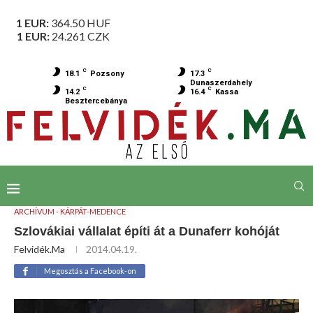
1 EUR:
364.50
HUF
1 EUR:
24.261
CZK
C
C
18.1
Pozsony
17.3
Dunaszerdahely
C
C
14.2
16.4
Kassa
Besztercebánya
ARCHÍVUM - KÁRPÁT-MEDENCE
Szlovákiai vállalat építi át a Dunaferr kohóját
Felvidék.ma
2014.04.19.
Megosztás a Facebook-on