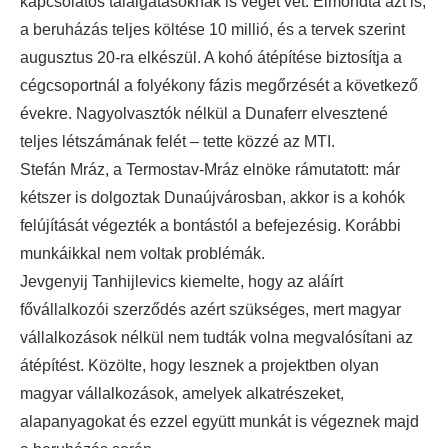
kapcsolatos találgatásoknak is véget vet. Elmondta azt is,
a beruházás teljes költése 10 millió, és a tervek szerint
augusztus 20-ra elkészül. A kohó átépítése biztosítja a
cégcsoportnál a folyékony fázis megőrzését a következő
évekre. Nagyolvasztók nélkül a Dunaferr elvesztené
teljes létszámának felét – tette közzé az MTI.
Stefán Mráz, a Termostav-Mráz elnöke rámutatott: már
kétszer is dolgoztak Dunaújvárosban, akkor is a kohók
felújítását végezték a bontástól a befejezésig. Korábbi
munkáikkal nem voltak problémák.
Jevgenyij Tanhijlevics kiemelte, hogy az aláírt
fővállalkozói szerződés azért szükséges, mert magyar
vállalkozások nélkül nem tudták volna megvalósítani az
átépítést. Közölte, hogy lesznek a projektben olyan
magyar vállalkozások, amelyek alkatrészeket,
alapanyagokat és ezzel együtt munkát is végeznek majd