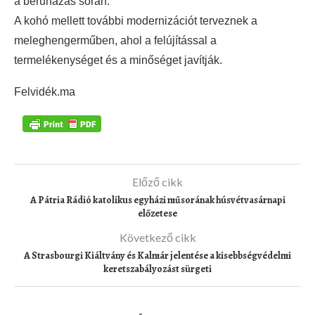
a beruházás során.
A kohó mellett további modernizációt terveznek a
meleghengerműben, ahol a felújítással a
termelékenységet és a minőséget javítják.
Felvidék.ma
Előző cikk
A Pátria Rádió katolikus egyházi műsorának húsvétvasárnapi
előzetese
Következő cikk
A Strasbourgi Kiáltvány és Kalmár jelentése a kisebbségvédelmi
keretszabályozást sürgeti