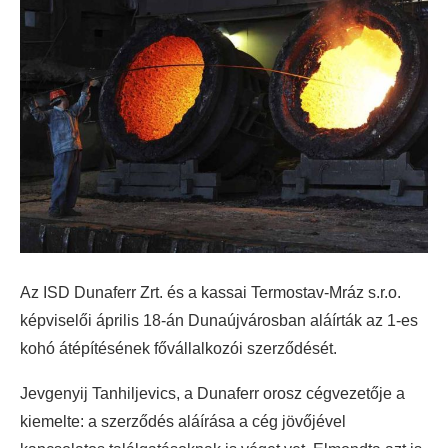
Az ISD Dunaferr Zrt. és a kassai Termostav-Mráz s.r.o.
képviselői április 18-án Dunaújvárosban aláírták az 1-es
kohó átépítésének fővállalkozói szerződését.
Jevgenyij Tanhiljevics, a Dunaferr orosz cégvezetője a
kiemelte: a szerződés aláírása a cég jövőjével