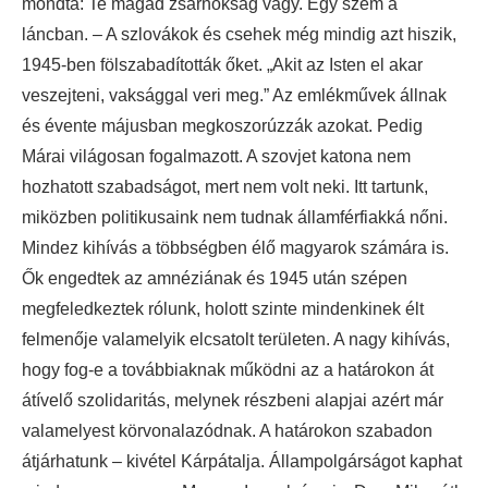
mondta: Te magad zsarnokság vagy. Egy szem a
láncban. – A szlovákok és csehek még mindig azt hiszik,
1945-ben fölszabadították őket. „Akit az Isten el akar
veszejteni, vaksággal veri meg.” Az emlékművek állnak
és évente májusban megkoszorúzzák azokat. Pedig
Márai világosan fogalmazott. A szovjet katona nem
hozhatott szabadságot, mert nem volt neki. Itt tartunk,
miközben politikusaink nem tudnak államférfiakká nőni.
Mindez kihívás a többségben élő magyarok számára is.
Ők engedtek az amnéziának és 1945 után szépen
megfeledkeztek rólunk, holott szinte mindenkinek élt
felmenője valamelyik elcsatolt területen. A nagy kihívás,
hogy fog-e a továbbiaknak működni az a határokon át
átívelő szolidaritás, melynek részbeni alapjai azért már
valamelyest körvonalazódnak. A határokon szabadon
átjárhatunk – kivétel Kárpátalja. Állampolgárságot kaphat