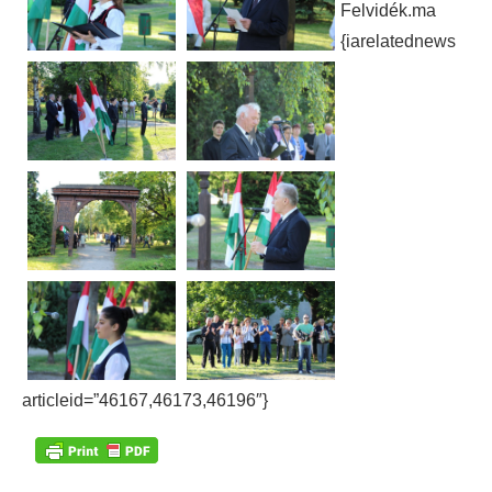
Felvidék.ma
{iarelatednews
articleid=”46167,46173,46196″}