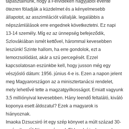
tapasztalnunk, hogy a Felvidéken nagyjából évente
ötezren föladják a küzdelmet és a kényelmesebb
állapotot, az asszimilációt vállalják. legalábbis a
népszámlálások erre engednek következtetni. Ez napi
13-14 személy. Míg ez az ünnepség befejeződik,
Szlovákiában ismét kettővel, hárommal kevesebben
leszünk! Szinte hallom, ha erre gondolok, ezt a
lemorzsolódást, akár a szú percegését. Ezzel
kapcsolatosan eszünkbe kell, hogy jusson még egy
vészjósló dátum: 1956. június 4-e is. Ezen a napon jelent
meg Magyarországon az a minisztertanácsi rendelet,
mely lehetővé tette a magzatgyilkosságot. Emiatt vagyunk
3,5 milliónyival kevesebben. Hány leendő feltaláló, kiváló
koponya esett áldozatul? Ezek a magyarok is
hiányoznak.
Imaoka Dzsucsiró írt egy szép könyvet a múlt század 30-