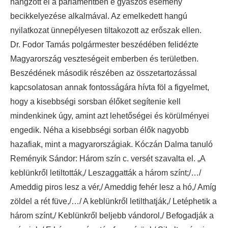
hangzott el a parlamentben e gyászos esemény
becikkelyezése alkalmával. Az emelkedett hangú
nyilatkozat ünnepélyesen tiltakozott az erőszak ellen.
Dr. Fodor Tamás polgármester beszédében felidézte
Magyarország veszteségeit emberben és területben.
Beszédének második részében az összetartozással
kapcsolatosan annak fontosságára hívta föl a figyelmet,
hogy a kisebbségi sorsban élőket segítenie kell
mindenkinek úgy, amint azt lehetőségei és körülményei
engedik. Néha a kisebbségi sorban élők nagyobb
hazafiak, mint a magyarországiak. Kóczán Dalma tanuló
Reményik Sándor: Három szín c. versét szavalta el. „A
keblünkről letiltották,/ Leszaggatták a három színt;/…/
Ameddig piros lesz a vér,/ Ameddig fehér lesz a hó,/ Amíg
zöldel a rét füve,/…/ A keblünkről letilthatják,/ Letéphetik a
három színt,/ Keblünkről beljebb vándorol,/ Befogadják a