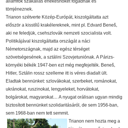
államfők szakállas énekesnőket fogadnak és
tömjéneznek.
Trianon szétverte Közép-Európát, kiszolgáltatta azt
először a kisstílű krakélereknek, mint pl. Edvard Beneš,
aki ne feledjük, csehszlovák nemzeti szocialista volt.
Politikájával kiszolgáltatta országát a náci
Németországnak, majd az egész térséget
szövetségesének, a sztálini Szovjetuniónak. A Párizs-
környéki békék 1947-ben ezt még megfejelték. Beneš,
Hitler, Sztálin rossz szelleme itt is véres diadalt ült.
Eladtak bennünket: szlovákokat, szerbeket, románokat,
ukránokat, ruszinokat, lengyeleket, horvátokat,
bolgárokat, magyarokat… A nyugat orálisan ugyan mindig
biztosított bennünket szolidaritásáról, de sem 1956-ban,
sem 1968-ban nem tett semmit.
Trianon nem hozta meg a