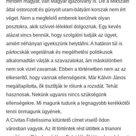
minden magyar, van Magyar Igazolvány is. De a Mikszáth
által ostorozott és gúnyolt uram-bátyám korszak nem ért
véget. Nem a megfelelő emberek kerülnek olyan
posztokra, akik szívvel-lélekkel dolgoznak. Egy kevés
alázat sincs bennük, hogy szolgálni tudják az ügyet,
amiért néhányan igyekszünk helytállni. A határon túl is
pártocskák vegetálnak és megélhetési politikusok
alkalomadtán várják a szavazatokat, ám máskülönben
nem sok vizet zavarnak. Ebben a történetben nem az az
elkeserítő, hogy vannak ellenségeink. Már Kálvin János
megállapította, ők tisztítják le rólunk a rozsdát. Tehát
hasznosak. Nekünk ugyanis nincs szükségünk
ellenségekre. Mi magunk tudunk a legnagyobb kerékkötői
lenni önmagunk ügyének.
A Civitas Fidelissima kitüntető címet viselő ódon
városban vagyok. Az itt történtek rést ütöttek a trianoni