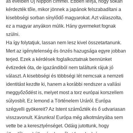
as éveiben Új Nippon címmel. Ebben leírja, hogy sokan
kérdezték tőle, mikor jönnek a japánok felszabadítani a
kisebbségi sorban sínylődő magyarokat. Azt válaszolta,
ez a magyar anyákon múlik. Hány gyermeket fognak
szülni.
Ha így folytatjuk, lassan nem lesz kivel összetartanunk.
Mert az igénytelenség és önzés hazugsága egyre jobban
terjed. Ezek a kérdések foglalkoztatnak bennünket
évtizedek óta, de igazándiból nem találtunk rájuk jó
választ. A kisebbségi és többségi lét nemcsak a nemzeti
identitást kezdte ki, hanem a korábbi rendszer a vallási
meggyőződést is, melyet most a torz európai korszellem
súlyosbít. Ez lemond a Történelem Uráról. Európa
szégyelli gyökereit? Az Istent száműzték és ő udvariasan
visszavonult. Kárunkra! Európa még alkotmányába sem
vette be a keresztyénséget. Odáig jutottunk, hogy