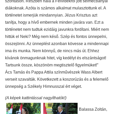
szorításon. Részben hála a Felvidékről jött selmecbányai
diákoknak. Azóta is számos alkalmat mulasztottunk el. A
történetet ismerjük mindannyian. Jézus Krisztus azt
tanítja, hogy a hívő embernek minden javára van. Ezt a
történetet nem tudtuk ezidáig javunkra fordítani. Miért nem
hittük el Neki? Még nem késő. Szép és fontos ünnepelni,
összejönni. Az ünneplést azonban kövesse a mindennapi
ima és munka. Nem könnyű, de nincs más út. Ehhez
kívánok önmagunknak hitet, víg kedélyt és elszántságot!
Tartsunk össze, köszönöm megtisztelő figyelmüket!”
Ács Tamás és Pappa Attila színművészek Wass Albert
verseit szavalták. Következett a koszorúzás és a felemelő
ünnepség a Székely Himnusszal ért véget.
(A képek kattintással nagyíthatók!)
Balassa Zoltán,