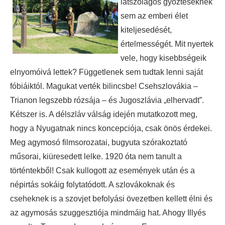
látszólagos győzteseknek
sem az emberi élet
kiteljesedését,
értelmességét. Mit nyertek
vele, hogy kisebbségeik
elnyomóivá lettek? Függetlenek sem tudtak lenni saját
fóbiáiktól. Magukat verték bilincsbe! Csehszlovákia –
Trianon legszebb rózsája – és Jugoszlávia „elhervadt”.
Kétszer is. A délszláv válság idején mutatkozott meg,
hogy a Nyugatnak nincs koncepciója, csak önös érdekei.
Meg agymosó filmsorozatai, bugyuta szórakoztató
műsorai, kiüresedett lelke. 1920 óta nem tanult a
történtekből! Csak kullogott az események után és a
népirtás sokáig folytatódott. A szlovákoknak és
cseheknek is a szovjet befolyási övezetben kellett élni és
az agymosás szuggesztiója mindmáig hat. Ahogy Illyés