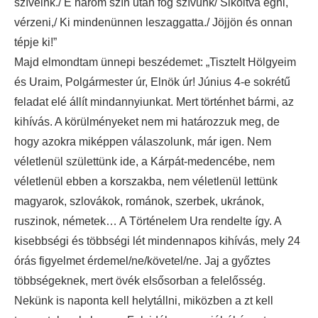
szíveink./ E három szín után fog szívünk/ Sikoltva égni,
vérzeni,/ Ki mindenünnen leszaggatta./ Jöjjön és onnan
tépje ki!”
Majd elmondtam ünnepi beszédemet: „Tisztelt Hölgyeim
és Uraim, Polgármester úr, Elnök úr! Június 4-e sokrétű
feladat elé állít mindannyiunkat. Mert történhet bármi, az
kihívás. A körülményeket nem mi határozzuk meg, de
hogy azokra miképpen válaszolunk, már igen. Nem
véletlenül születtünk ide, a Kárpát-medencébe, nem
véletlenül ebben a korszakba, nem véletlenül lettünk
magyarok, szlovákok, románok, szerbek, ukránok,
ruszinok, németek… A Történelem Ura rendelte így. A
kisebbségi és többségi lét mindennapos kihívás, mely 24
órás figyelmet érdemel/ne/követel/ne. Jaj a győztes
többségeknek, mert övék elsősorban a felelősség.
Nekünk is naponta kell helytállni, miközben a zt kell