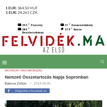
1 EUR:
364.50
HUF
1 EUR:
24.261
CZK
C
C
29.3
Pozsony
31
Dunaszerdahely
C
C
28.5
27.9
Kassa
Besztercebánya
ARCHÍVUM - MAGYARORSZÁG
Nemzeti Összetartozás Napja Sopronban
Balassa Zoltán
2014.06.05.
Megosztás a Facebook-on