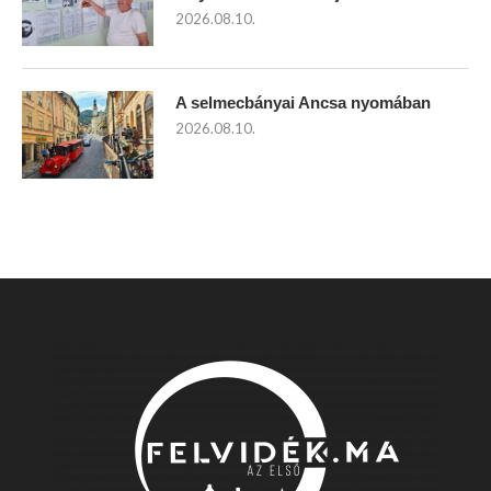
2026.08.10.
A selmecbányai Ancsa nyomában
2026.08.10.