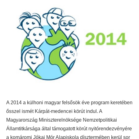
A 2014 a külhoni magyar felsősök éve program keretében
ősszel ismét Kárpát-medencei körút indul. A
Magyarország Miniszterelnöksége Nemzetpolitikai
Államtitkársága által támogatott körút nyitórendezvényére
a komáromi Jókai Mór Alapiskola dísztermében kerül sor