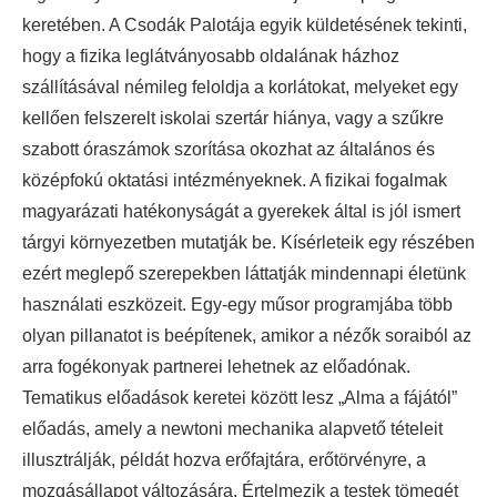
keretében. A Csodák Palotája egyik küldetésének tekinti,
hogy a fizika leglátványosabb oldalának házhoz
szállításával némileg feloldja a korlátokat, melyeket egy
kellően felszerelt iskolai szertár hiánya, vagy a szűkre
szabott óraszámok szorítása okozhat az általános és
középfokú oktatási intézményeknek. A fizikai fogalmak
magyarázati hatékonyságát a gyerekek által is jól ismert
tárgyi környezetben mutatják be. Kísérleteik egy részében
ezért meglepő szerepekben láttatják mindennapi életünk
használati eszközeit. Egy-egy műsor programjába több
olyan pillanatot is beépítenek, amikor a nézők soraiból az
arra fogékonyak partnerei lehetnek az előadónak.
Tematikus előadások keretei között lesz „Alma a fájától”
előadás, amely a newtoni mechanika alapvető tételeit
illusztrálják, példát hozva erőfajtára, erőtörvényre, a
mozgásállapot változására. Értelmezik a testek tömegét