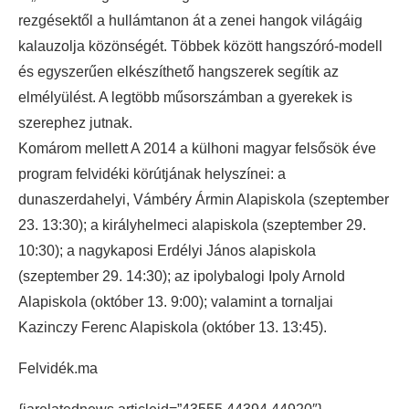
rezgésektől a hullámtanon át a zenei hangok világáig
kalauzolja közönségét. Többek között hangszóró-modell
és egyszerűen elkészíthető hangszerek segítik az
elmélyülést. A legtöbb műsorszámban a gyerekek is
szerephez jutnak.
Komárom mellett A 2014 a külhoni magyar felsősök éve
program felvidéki körútjának helyszínei: a
dunaszerdahelyi, Vámbéry Ármin Alapiskola (szeptember
23. 13:30); a királyhelmeci alapiskola (szeptember 29.
10:30); a nagykaposi Erdélyi János alapiskola
(szeptember 29. 14:30); az ipolybalogi Ipoly Arnold
Alapiskola (október 13. 9:00); valamint a tornaljai
Kazinczy Ferenc Alapiskola (október 13. 13:45).
Felvidék.ma