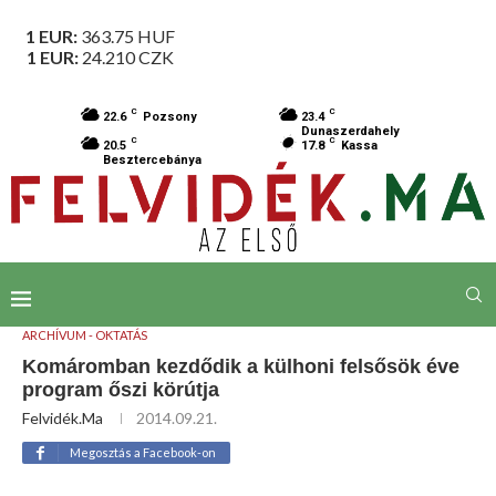
1 EUR:
363.75
HUF
1 EUR:
24.210
CZK
C
C
22.6
Pozsony
23.4
Dunaszerdahely
C
C
20.5
17.8
Kassa
Besztercebánya
ARCHÍVUM - OKTATÁS
Komáromban kezdődik a külhoni felsősök éve
program őszi körútja
Felvidék.ma
2014.09.21.
Megosztás a Facebook-on