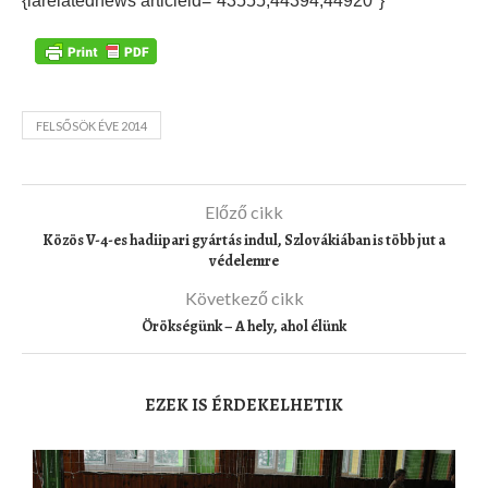
{iarelatednews articleid=”43555,44394,44920″}
FELSŐSÖK ÉVE 2014
Előző cikk
Közös V-4-es hadiipari gyártás indul, Szlovákiában is több jut a
védelemre
Következő cikk
Örökségünk – A hely, ahol élünk
EZEK IS ÉRDEKELHETIK