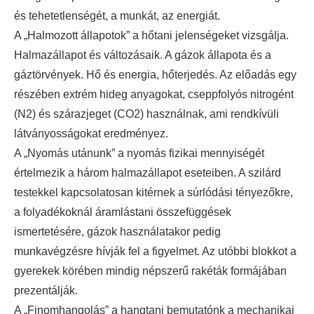
és tehetetlenségét, a munkát, az energiát.
A „Halmozott állapotok” a hőtani jelenségeket vizsgálja.
Halmazállapot és változásaik. A gázok állapota és a
gáztörvények. Hő és energia, hőterjedés. Az előadás egy
részében extrém hideg anyagokat, cseppfolyós nitrogént
(N2) és szárazjeget (CO2) használnak, ami rendkívüli
látványosságokat eredményez.
A „Nyomás utánunk” a nyomás fizikai mennyiségét
értelmezik a három halmazállapot eseteiben. A szilárd
testekkel kapcsolatosan kitérnek a súrlódási tényezőkre,
a folyadékoknál áramlástani összefüggések
ismertetésére, gázok használatakor pedig
munkavégzésre hívják fel a figyelmet. Az utóbbi blokkot a
gyerekek körében mindig népszerű rakéták formájában
prezentálják.
A „Finomhangolás” a hangtani bemutatónk a mechanikai