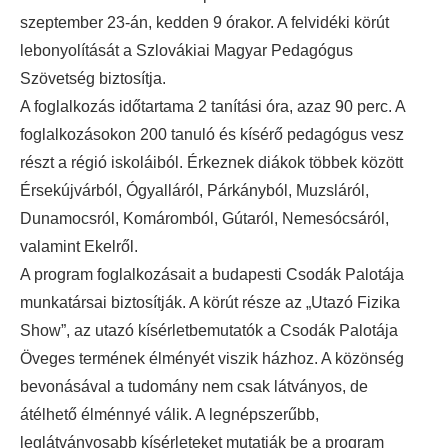
szeptember 23-án, kedden 9 órakor.
A felvidéki körút
lebonyolítását a Szlovákiai Magyar Pedagógus
Szövetség biztosítja.
A foglalkozás időtartama 2 tanítási óra, azaz 90 perc. A
foglalkozásokon 200 tanuló és kísérő pedagógus vesz
részt a régió iskoláiból. Érkeznek diákok többek között
Érsekújvárból, Ógyalláról, Párkányból, Muzsláról,
Dunamocsról, Komáromból, Gútaról, Nemesócsáról,
valamint Ekelről.
A program foglalkozásait a budapesti Csodák Palotája
munkatársai biztosítják. A körút része az „Utazó Fizika
Show”, az utazó kísérletbemutatók a Csodák Palotája
Öveges termének élményét viszik házhoz. A közönség
bevonásával a tudomány nem csak látványos, de
átélhető élménnyé válik. A legnépszerűbb,
leglátványosabb kísérleteket mutatják be a program