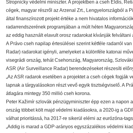
Stropnicky védelmi miniszter. A projektben a cseh Eldis, Re
cégek, magyar részről az Arzenal Zrt., Lengyelországból a Pi
által finanszírozott projekt értéke a nem hivatalos informáci
radarrendszerének programjában a múlt héten Magyarország
az eddig használt elavult orosz radarokat kívánják felváltan
A Právo cseh napilap értesülései szerint kétféle radarról v
Radar) radarokat igényli, amelyeket a különféle katonai mű
visegrádi ország, tehát Csehország, Magyarország, Szlovák
ASR (Air Surveillance Radar) berendezéseket részesíti előn
„Az ASR radarok esetében a projektet a cseh cégek fogják v
lapnak a tárgyalásokon részt vevő egyik tisztségviselő. A Pr
átlagára mintegy 350 millió cseh korona.
Peter Kažimír szlovák pénzügyminiszter épp ezen a napon a
ország többet költ majd védelmi kiadásokra, a 2020-ig a GD
válhat prioritássá, ha 2017-re sikerül elérni az eurózóna-tag
„Addig is marad a GDP-arányos egyszázalékos védelmi kia