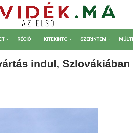
ET
RÉGIÓ
KITEKINTŐ
SZERINTEM
MÚLT
yártás indul, Szlovákiában