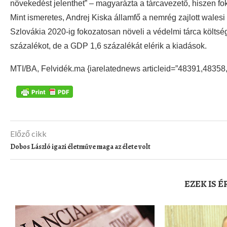
növekedést jelenthet” – magyarázta a tárcavezető, hiszen f
Mint ismeretes, Andrej Kiska államfő a nemrég zajlott wales
Szlovákia 2020-ig fokozatosan növeli a védelmi tárca költség
százalékot, de a GDP 1,6 százalékát elérik a kiadások.
MTI/BA, Felvidék.ma {iarelatednews articleid=”48391,48358
Előző cikk
Dobos László igazi életműve maga az élete volt
EZEK IS 