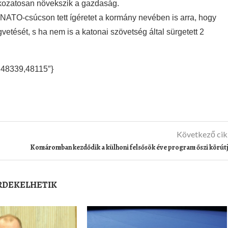
okozatosan növekszik a gazdaság.
i NATO-csúcson tett ígéretet a kormány nevében is arra, hogy
vetését, s ha nem is a katonai szövetség által sürgetett 2
,48339,48115″}
Következő ci
Komáromban kezdődik a külhoni felsősök éve program őszi körút
ÉRDEKELHETIK