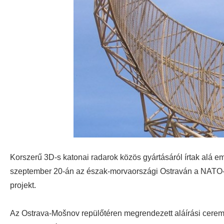
Korszerű 3D-s katonai radarok közös gyártásáról írtak alá e
szeptember 20-án az észak-morvaországi Ostraván a NATO-n
projekt.
Az Ostrava-Mošnov repülőtéren megrendezett aláírási cerem