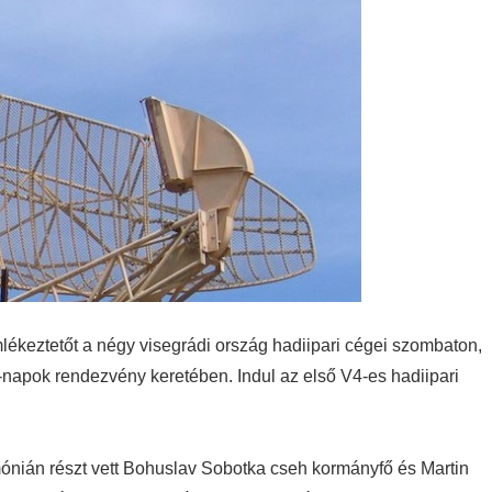
mlékeztetőt a négy visegrádi ország hadiipari cégei szombaton,
apok rendezvény keretében. Indul az első V4-es hadiipari
ónián részt vett Bohuslav Sobotka cseh kormányfő és Martin