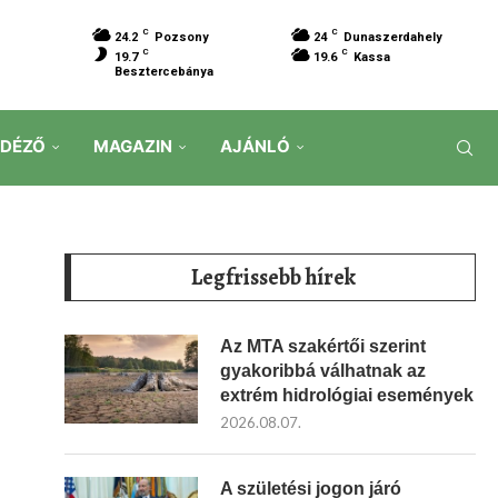
C
C
24.2
Pozsony
24
Dunaszerdahely
C
C
19.7
19.6
Kassa
Besztercebánya
IDÉZŐ
MAGAZIN
AJÁNLÓ
Legfrissebb hírek
Az MTA szakértői szerint
gyakoribbá válhatnak az
extrém hidrológiai események
2026.08.07.
A születési jogon járó