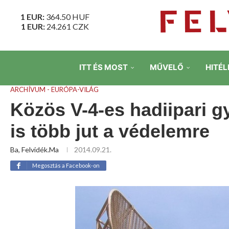
1 EUR:
364.50
HUF
1 EUR:
24.261
CZK
ITT ÉS MOST
MŰVELŐ
HITÉL
ARCHÍVUM - EURÓPA-VILÁG
Közös V-4-es hadiipari g
is több jut a védelemre
Ba, Felvidék.ma
2014.09.21.
Megosztás a Facebook-on