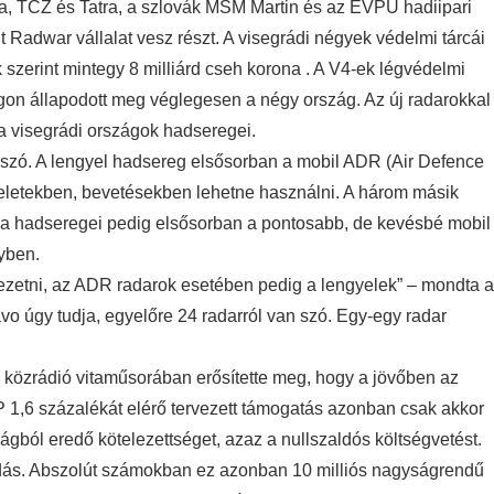
tia, TCZ és Tatra, a szlovák MSM Martin és az EVPU hadiipari
t Radwar vállalat vesz részt. A visegrádi négyek védelmi tárcái
ók szerint mintegy 8 milliárd cseh korona . A V4-ek légvédelmi
on állapodott meg véglegesen a négy ország. Az új radarokkal
i a visegrádi országok hadseregei.
an szó. A lengyel hadsereg elsősorban a mobil ADR (Air Defence
veletekben, bevetésekben lehetne használni. A három másik
ia hadseregei pedig elsősorban a pontosabb, de kevésbé mobil
yben.
ezetni, az ADR radarok esetében pedig a lengyelek” – mondta a
ávo úgy tudja, egyelőre 24 radarról van szó. Egy-egy radar
 közrádió vitaműsorában erősítette meg, hogy a jövőben az
P 1,6 százalékát elérő tervezett támogatás azonban csak akkor
ságból eredő kötelezettséget, azaz a nullszaldós költségvetést.
dás. Abszolút számokban ez azonban 10 milliós nagyságrendű