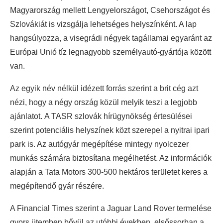
Magyarország mellett Lengyelországot, Csehországot és
Szlovákiát is vizsgálja lehetséges helyszínként. A lap
hangsúlyozza, a visegrádi négyek tagállamai egyaránt az
Európai Unió tíz legnagyobb személyautó-gyártója között
van.
Az egyik név nélkül idézett forrás szerint a brit cég azt
nézi, hogy a négy ország közül melyik teszi a legjobb
ajánlatot. A TASR szlovák hírügynökség értesülései
szerint potenciális helyszínek közt szerepel a nyitrai ipari
park is. Az autógyár megépítése mintegy nyolcezer
munkás számára biztosítana megélhetést. Az információk
alapján a Tata Motors 300-500 hektáros területet keres a
megépítendő gyár részére.
A Financial Times szerint a Jaguar Land Rover termelése
gyors ütemben bővül az utóbbi években, elsőssorban a