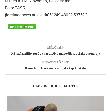
MTI és a TASR nyomán, Felvidék.ma
Fotó: TASR
{iarelatednews articleid=”51249,48022,53762″}
Előző cikk
Kétszáz millió euróba kerül Fico második szociális csomagja
Következő cikk
KomáLom Gyerkőcfesztivál – tájékoztató
EZEK IS ÉRDEKELHETIK