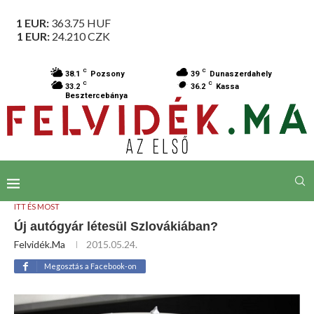
1 EUR:
363.75
HUF
1 EUR:
24.210
CZK
C
C
38.1
Pozsony
39
Dunaszerdahely
C
C
33.2
36.2
Kassa
Besztercebánya
ITT ÉS MOST
Új autógyár létesül Szlovákiában?
Felvidék.ma
2015.05.24.
Megosztás a Facebook-on