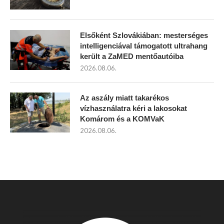
Elsőként Szlovákiában: mesterséges
intelligenciával támogatott ultrahang
került a ZaMED mentőautóiba
2026.08.06.
Az aszály miatt takarékos
vízhasználatra kéri a lakosokat
Komárom és a KOMVaK
2026.08.06.