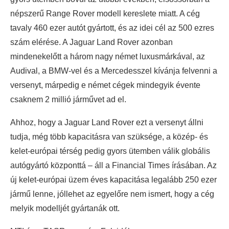
népszerű Range Rover modell kereslete miatt. A cég
tavaly 460 ezer autót gyártott, és az idei cél az 500 ezres
szám elérése. A Jaguar Land Rover azonban
mindenekelőtt a három nagy német luxusmárkával, az
Audival, a BMW-vel és a Mercedesszel kívánja felvenni a
versenyt, márpedig e német cégek mindegyik évente
csaknem 2 millió járművet ad el.
Ahhoz, hogy a Jaguar Land Rover ezt a versenyt állni
tudja, még több kapacitásra van szüksége, a közép- és
kelet-európai térség pedig gyors ütemben válik globális
autógyártó központtá – áll a Financial Times írásában. Az
új kelet-európai üzem éves kapacitása legalább 250 ezer
jármű lenne, jóllehet az egyelőre nem ismert, hogy a cég
melyik modelljét gyártanák ott.