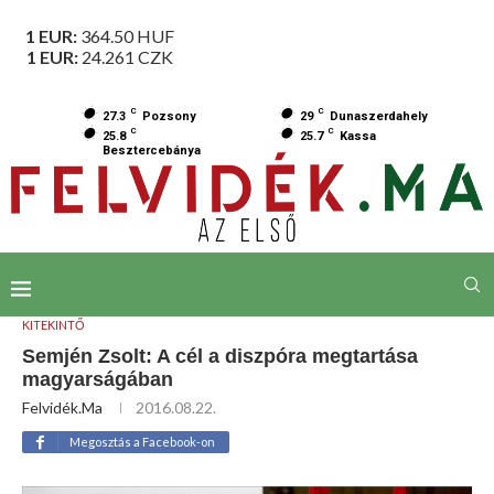
1 EUR:
364.50
HUF
1 EUR:
24.261
CZK
C
C
27.3
Pozsony
29
Dunaszerdahely
C
C
25.8
25.7
Kassa
Besztercebánya
KITEKINTŐ
Semjén Zsolt: A cél a diszpóra megtartása
magyarságában
Felvidék.ma
2016.08.22.
Megosztás a Facebook-on