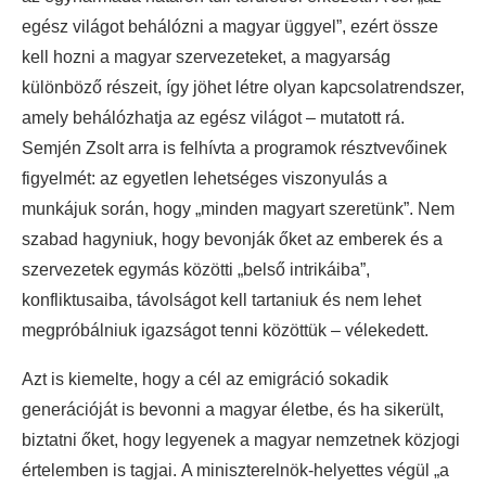
egész világot behálózni a magyar üggyel”, ezért össze
kell hozni a magyar szervezeteket, a magyarság
különböző részeit, így jöhet létre olyan kapcsolatrendszer,
amely behálózhatja az egész világot – mutatott rá.
Semjén Zsolt arra is felhívta a programok résztvevőinek
figyelmét: az egyetlen lehetséges viszonyulás a
munkájuk során, hogy „minden magyart szeretünk”. Nem
szabad hagyniuk, hogy bevonják őket az emberek és a
szervezetek egymás közötti „belső intrikáiba”,
konfliktusaiba, távolságot kell tartaniuk és nem lehet
megpróbálniuk igazságot tenni közöttük – vélekedett.
Azt is kiemelte, hogy a cél az emigráció sokadik
generációját is bevonni a magyar életbe, és ha sikerült,
biztatni őket, hogy legyenek a magyar nemzetnek közjogi
értelemben is tagjai. A miniszterelnök-helyettes végül „a