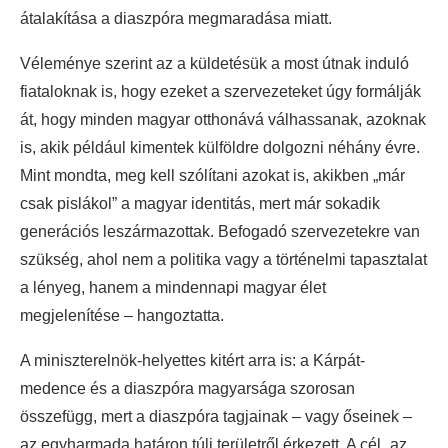
átalakítása a diaszpóra megmaradása miatt.
Véleménye szerint az a küldetésük a most útnak induló
fiataloknak is, hogy ezeket a szervezeteket úgy formálják
át, hogy minden magyar otthonává válhassanak, azoknak
is, akik például kimentek külföldre dolgozni néhány évre.
Mint mondta, meg kell szólítani azokat is, akikben „már
csak pislákol” a magyar identitás, mert már sokadik
generációs leszármazottak. Befogadó szervezetekre van
szükség, ahol nem a politika vagy a történelmi tapasztalat
a lényeg, hanem a mindennapi magyar élet
megjelenítése – hangoztatta.
A miniszterelnök-helyettes kitért arra is: a Kárpát-
medence és a diaszpóra magyarsága szorosan
összefügg, mert a diaszpóra tagjainak – vagy őseinek –
az egyharmada határon túli területről érkezett. A cél „az