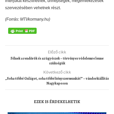
interjúkat készíthetnek, ünnepségek, megemlékezések
szervezésében vehetnek részt.
(Forrás: MTI/kormany.hu)
Előző cikk
Félnek a rendőrök és az ügyészek – törvényes védelemre lenne
szükségük
Következő cikk
„Soha többé Gulágot, soha többé kényszermunkát!” – vándorkiállítás
Nagykaposon
EZEK IS ÉRDEKELHETIK