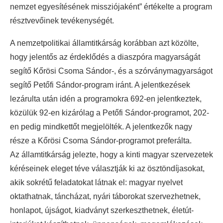
nemzet egyesítésének missziójaként” értékelte a program
résztvevőinek tevékenységét.
A nemzetpolitikai államtitkárság korábban azt közölte,
hogy jelentős az érdeklődés a diaszpóra magyarságát
segítő Kőrösi Csoma Sándor-, és a szórványmagyarságot
segítő Petőfi Sándor-program iránt. A jelentkezések
lezárulta után idén a programokra 692-en jelentkeztek,
közülük 92-en kizárólag a Petőfi Sándor-programot, 202-
en pedig mindkettőt megjelölték. A jelentkezők nagy
része a Kőrösi Csoma Sándor-programot preferálta.
Az államtitkárság jelezte, hogy a kinti magyar szervezetek
kéréseinek eleget téve választják ki az ösztöndíjasokat,
akik sokrétű feladatokat látnak el: magyar nyelvet
oktathatnak, táncházat, nyári táborokat szervezhetnek,
honlapot, újságot, kiadványt szerkeszthetnek, életút-