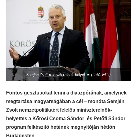
Semjén Zsolt miniszterelnök-helyettes (Fotó: MTI)
Fontos gesztusokat tenni a diaszpórának, amelynek
megtartása magyarságában a cél – mondta Semjén
Zsolt nemzetpolitikáért felelős miniszterelnök-
helyettes a Kőrösi Csoma Sándor- és Petőfi Sándor-
program felkészítő hetének megnyitóján hétfőn
Budapesten.