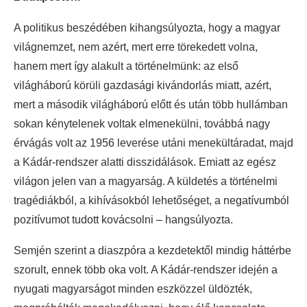
A politikus beszédében kihangsúlyozta, hogy a magyar
világnemzet, nem azért, mert erre törekedett volna,
hanem mert így alakult a történelmünk: az első
világháború körüli gazdasági kivándorlás miatt, azért,
mert a második világháború előtt és után több hullámban
sokan kénytelenek voltak elmenekülni, továbbá nagy
érvágás volt az 1956 leverése utáni menekültáradat, majd
a Kádár-rendszer alatti disszidálások. Emiatt az egész
világon jelen van a magyarság. A küldetés a történelmi
tragédiákból, a kihívásokból lehetőséget, a negatívumból
pozitívumot tudott kovácsolni – hangsúlyozta.
Semjén szerint a diaszpóra a kezdetektől mindig háttérbe
szorult, ennek több oka volt. A Kádár-rendszer idején a
nyugati magyarságot minden eszközzel üldözték,