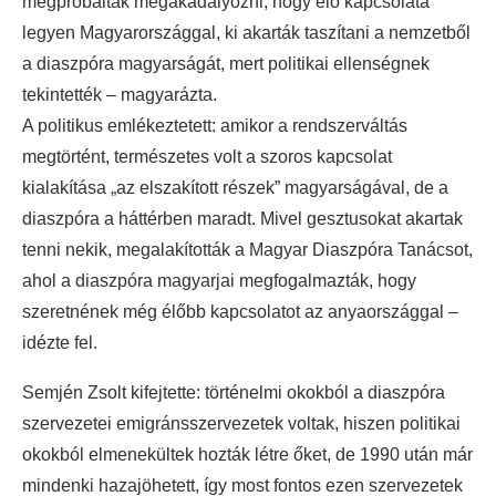
megpróbálták megakadályozni, hogy élő kapcsolata
legyen Magyarországgal, ki akarták taszítani a nemzetből
a diaszpóra magyarságát, mert politikai ellenségnek
tekintették – magyarázta.
A politikus emlékeztetett: amikor a rendszerváltás
megtörtént, természetes volt a szoros kapcsolat
kialakítása „az elszakított részek” magyarságával, de a
diaszpóra a háttérben maradt. Mivel gesztusokat akartak
tenni nekik, megalakították a Magyar Diaszpóra Tanácsot,
ahol a diaszpóra magyarjai megfogalmazták, hogy
szeretnének még élőbb kapcsolatot az anyaországgal –
idézte fel.
Semjén Zsolt kifejtette: történelmi okokból a diaszpóra
szervezetei emigránsszervezetek voltak, hiszen politikai
okokból elmenekültek hozták létre őket, de 1990 után már
mindenki hazajöhetett, így most fontos ezen szervezetek