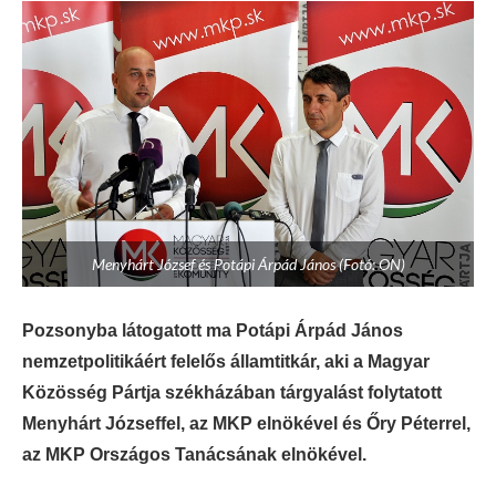
Menyhárt József és Potápi Árpád János (Fotó: ON)
Pozsonyba látogatott ma Potápi Árpád János
nemzetpolitikáért felelős államtitkár, aki a Magyar
Közösség Pártja székházában tárgyalást folytatott
Menyhárt Józseffel, az MKP elnökével és Őry Péterrel,
az MKP Országos Tanácsának elnökével.