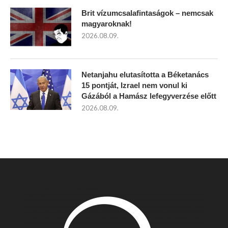
Brit vízumcsalafintaságok – nemcsak
magyaroknak!
2026.08.09.
Netanjahu elutasította a Béketanács
15 pontját, Izrael nem vonul ki
Gázából a Hamász lefegyverzése előtt
2026.08.09.