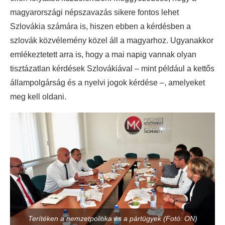
magyarországi népszavazás sikere fontos lehet
Szlovákia számára is, hiszen ebben a kérdésben a
szlovák közvélemény közel áll a magyarhoz. Ugyanakkor
emlékeztetett arra is, hogy a mai napig vannak olyan
tisztázatlan kérdések Szlovákiával – mint például a kettős
állampolgárság és a nyelvi jogok kérdése –, amelyeket
meg kell oldani.
Terítéken a nemzetpolitika és a pártügyek (Fotó: ON)