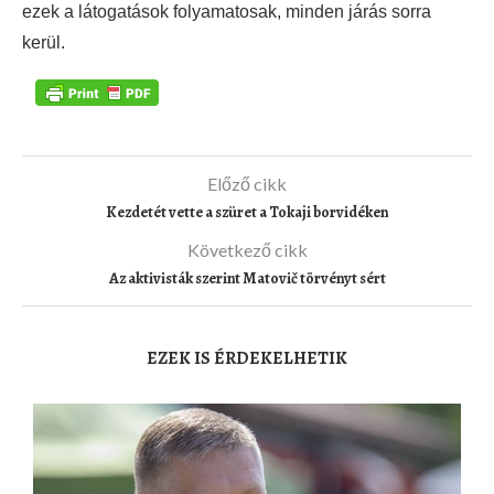
ezek a látogatások folyamatosak, minden járás sorra
kerül.
Előző cikk
Kezdetét vette a szüret a Tokaji borvidéken
Következő cikk
Az aktivisták szerint Matovič törvényt sért
EZEK IS ÉRDEKELHETIK