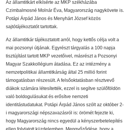
Az államtitkárt elkísérte az MKP székházába
Czimbalmosné Molnár Éva, Magyarország nagykövete is.
Potápi Árpád János és Menyhárt József közös
sajtótájékoztatót tartottak.
Az államtitkár tájékoztatott arról, hogy kettős célja volt a
mai pozsonyi útjának. Egyrészt tárgyalás a 100 napja
tisztújítást tartott MKP vezetőivel, másrészt a Pozsonyi
Magyar Szakkollégium átadása. Ez az intézmény a
nemzetpolitikai államtitkárság által 25 millió forint
támogatásban részesült. A felsőoktatásban résztvevő
diákok számára létesítették, ezzel is segítve szülőföldön
való boldogulásukat és erősítve nemzeti
identitástudatukat. Potápi Árpád János szólt az október 2-
i magyarországi népszavazásról is: örömét fejezte ki,
hogy Magyarország nincs egyedül a kényszerbetelepítés
ellen folytatott küzdelemben. Meggyőződése, hogy a