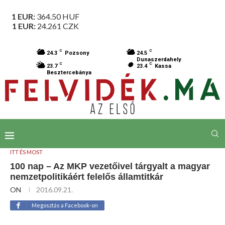
1 EUR:
364.50
HUF
1 EUR:
24.261
CZK
C
C
24.3
Pozsony
24.5
Dunaszerdahely
C
C
23.7
23.4
Kassa
Besztercebánya
ITT ÉS MOST
100 nap – Az MKP vezetőivel tárgyalt a magyar
nemzetpolitikáért felelős államtitkár
ON
2016.09.21.
Megosztás a Facebook-on