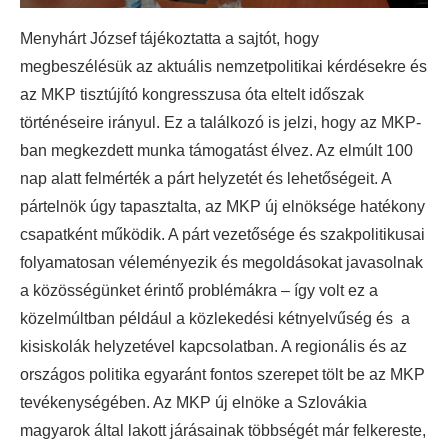
Menyhárt József tájékoztatta a sajtót, hogy
megbeszélésük az aktuális nemzetpolitikai kérdésekre és
az MKP tisztújító kongresszusa óta eltelt időszak
történéseire irányul. Ez a találkozó is jelzi, hogy az MKP-
ban megkezdett munka támogatást élvez. Az elmúlt 100
nap alatt felmérték a párt helyzetét és lehetőségeit. A
pártelnök úgy tapasztalta, az MKP új elnöksége hatékony
csapatként működik. A párt vezetősége és szakpolitikusai
folyamatosan véleményezik és megoldásokat javasolnak
a közösségünket érintő problémákra – így volt ez a
közelmúltban például a közlekedési kétnyelvűség és a
kisiskolák helyzetével kapcsolatban. A regionális és az
országos politika egyaránt fontos szerepet tölt be az MKP
tevékenységében. Az MKP új elnöke a Szlovákia
magyarok által lakott járásainak többségét már felkereste,