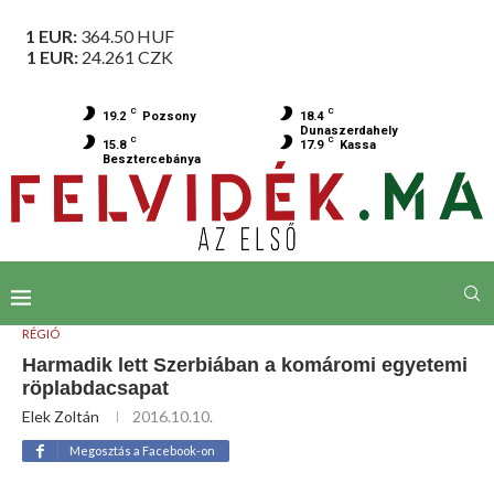
1 EUR:
364.50
HUF
1 EUR:
24.261
CZK
C
C
19.2
Pozsony
18.4
Dunaszerdahely
C
C
15.8
17.9
Kassa
Besztercebánya
RÉGIÓ
Harmadik lett Szerbiában a komáromi egyetemi
röplabdacsapat
Elek Zoltán
2016.10.10.
Megosztás a Facebook-on