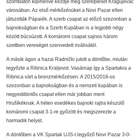
szombaton kipihenve kezdje meg szereplését Kragujevac
városában. Az első mérkőzésüket a Novi Pazar ellen
játszották Pápaiék. A szerb csapat az előző szezonban a
bajnokságban és a Szerb Kupában is a legjobb négy
között búcsúzott. A komáromi csapat sajnos három
szettben vereséget szenvedett riválisától.
A másik ágon a hazai Radnički jutott a döntőbe, miután
legyőzte a Ribnica Kraljevot. Vasárnap így a Spartakra a
Ribnica várt a bronzmérkőzésen. A 2015/2016-os
szezonban a bajnokságban és a nemzeti kupában is
negyeddöntős csapat ellen már jobban ment
Hrušíkéknak. A héten esedékes bajnoki rajtra készülő
komáromi csapat 3-1-re győzött és megszerezte a
harmadik helyet.
A döntőben a VK Spartak UJS-t legyőző Novi Pazar 3-0-