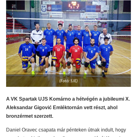
(Fotó: SJE)
A VK Spartak UJS Komárno a hétvégén a jubileumi X.
Aleksandar Gigović Emléktornán vett részt, ahol
bronzérmet szerzett.
Daniel Oravec csapata már pénteken útnak indult, hogy