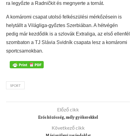
ra legyőzte a Radničkit és megnyerte a tornát.
A komáromi csapat utolsó felkészülési mérkőzésein is
helytállt a Világliga-győztes Szerbiában. A hétvégén
pedig már kezdődik is a szlovák Extraliga, az első ellenfél
szombaton a TJ Slávia Svidník csapata lesz a komáromi
sportcsarnokban.
SPORT
Előző cikk
Erős közösség, mély gyökerekkel
Következő cikk
Máriavölgyi zarándoklat