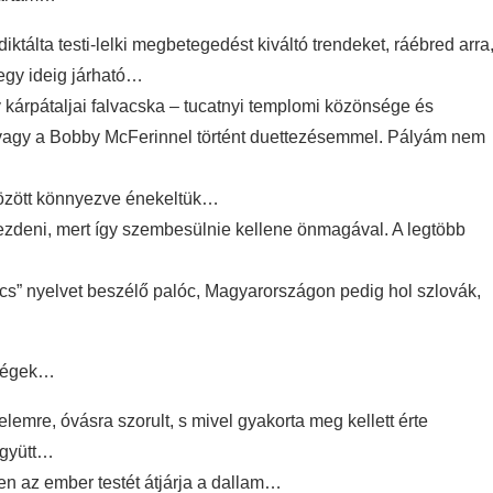
ktálta testi-lelki megbetegedést kiváltó trendeket, ráébred arra
 egy ideig járható…
 kárpátaljai falvacska – tucatnyi templomi közönsége és
, vagy a Bobby McFerinnel történt duettezésemmel. Pályám nem
között könnyezve énekeltük…
ezdeni, mert így szembesülnie kellene önmagával. A legtöbb
cs” nyelvet beszélő palóc, Magyarországon pedig hol szlovák,
iségek…
mre, óvásra szorult, s mivel gyakorta meg kellett érte
együtt…
n az ember testét átjárja a dallam…