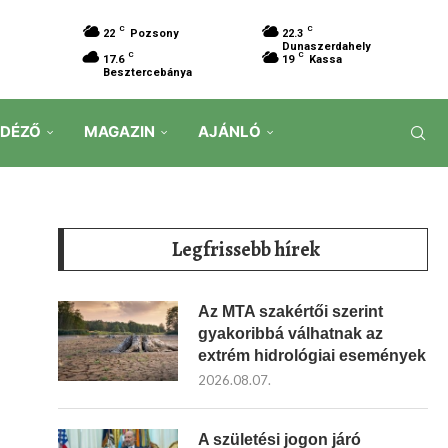
C
C
22
Pozsony
22.3
Dunaszerdahely
C
C
17.6
19
Kassa
Besztercebánya
IDÉZŐ
MAGAZIN
AJÁNLÓ
Legfrissebb hírek
Az MTA szakértői szerint
gyakoribbá válhatnak az
extrém hidrológiai események
2026.08.07.
A születési jogon járó