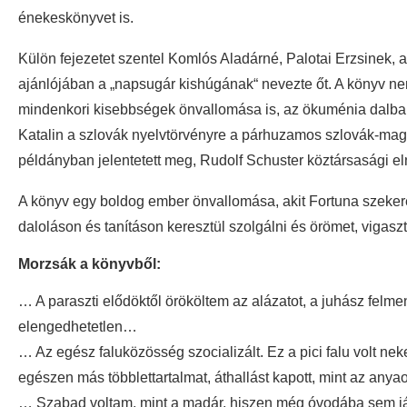
énekeskönyvet is.
Külön fejezetet szentel Komlós Aladárné, Palotai Erzsinek, 
ajánlójában a „napsugár kishúgának“ nevezte őt. A könyv ne
mindenkori kisebbségek önvallomása is, az ökuménia dalban
Katalin a szlovák nyelvtörvényre a párhuzamos szlovák-ma
példányban jelentetett meg, Rudolf Schuster köztársasági el
A könyv egy boldog ember önvallomása, akit Fortuna szekere 
daloláson és tanításon keresztül szolgálni és örömet, vigasz
Morzsák a könyvből:
… A paraszti elődöktől örököltem az alázatot, a juhász felm
elengedhetetlen…
… Az egész faluközösség szocializált. Ez a pici falu volt n
egészen más többlettartalmat, áthallást kapott, mint az an
… Szabad voltam, mint a madár, hiszen még óvodába sem 