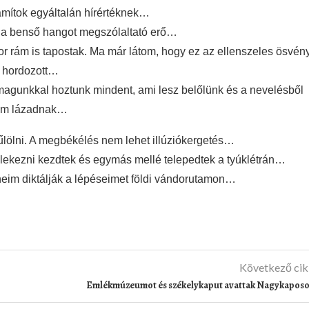
mítok egyáltalán hírértéknek…
y a benső hangot megszólaltató erő…
 rám is tapostak. Ma már látom, hogy ez az ellenszeles ösvén
t hordozott…
magunkkal hoztunk mindent, ami lesz belőlünk és a nevelésből
nem lázadnak…
gyűlölni. A megbékélés nem lehet illúziókergetés…
ülekezni kezdtek és egymás mellé telepedtek a tyúklétrán…
öneim diktálják a lépéseimet földi vándorutamon…
Következő ci
Emlékmúzeumot és székelykaput avattak Nagykapos