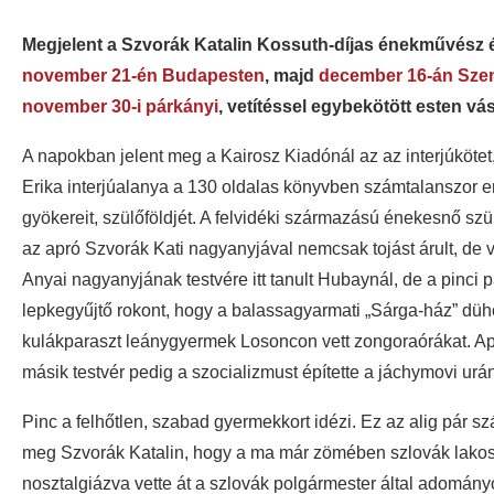
Megjelent a Szvorák Katalin Kossuth-díjas énekművész é
november 21-én Budapesten
, majd
december 16-án Sze
november 30-i párkányi
, vetítéssel egybekötött esten v
A napokban jelent meg a Kairosz Kiadónál az az interjúkötet
Erika interjúalanya a 130 oldalas könyvben számtalanszor e
gyökereit, szülőföldjét. A felvidéki származású énekesnő szülő
az apró Szvorák Kati nagyanyjával nemcsak tojást árult, de 
Anyai nagyanyjának testvére itt tanult Hubaynál, de a pinci 
lepkegyűjtő rokont, hogy a balassagyarmati „Sárga-ház” düh
kulákparaszt leánygyermek Losoncon vett zongoraórákat. Apa
másik testvér pedig a szocializmust építette a jáchymovi ur
Pinc a felhőtlen, szabad gyermekkort idézi. Ez az alig pár s
meg Szvorák Katalin, hogy a ma már zömében szlovák lakosok
nosztalgiázva vette át a szlovák polgármester által adomány