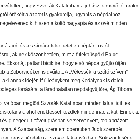
 véletlen, hogy Szvorák Katalinban a juhász felmenőitől örököl
tól örökölt alázatot is gyakorolja, ugyanis a népdalhoz
megelevenedik, hiszen a költő nagyapja és az övé minden
 tanárairól és a számára feledhetetlen néptáncosról,
drásról, akinek köszönhetően, mint a fülekpüspöki Palóc
e. Ekkortájt pattant biciklire, hogy első népdalgyűjtő útján
 a Zoborvidéken is gyűjtött. A „Vétessék ki szóló szívem”
 aki annak idején ifjú leányként még Kodálynak is dalolt.
dleges forrására, a fáradhatatlan népdalgyűjtőre, Ág Tiborra.
ol valóban megtört Szvorák Katalinban minden falusi idill és
az iskolának, ahol énekléssel kezdték mindennapjaikat. Ennek a
t évig hegedült, távolugrásban versenyt nyert, röplabdázott,
kat nyert. A Szabadság, szerelem operettben Judit szerepét
eákon, orosz népdalokat szovjet laktanyákban. Sokszor kísérte