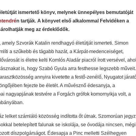
letútját ismertető könyv, melynek ünnepélyes bemutatóját
ntendré
n tartják. A könyvet első alkalommal Felvidéken a
ásárolhatják meg az érdeklődők.
, amely Szvorák Katalin rendhagyó életútját ismerteti. Simon
mlíti a szűkebb és tágabb hazát, a Kárpát-medenceiséget,
városát is életre kelti Komlós Aladár piacról írott versével, aho
vásznakat is, hogy Szabó Gyula arra festhesse legszebb műveit.
parasztközösség annyira kivetette a festő-zenélő, Nyugatot járat
öngőjében fejezte be életét. A művésznő édesanyja, a
i nagyapjának testvére a Forgách grófok komornyikja volt, a
ánbányában.
záz lelket számláló közösség indította őt útnak. Szomorúan jegyz
kal betelepített falunak se iskolája, se óvodája nincsen, mégi
ozott díszpolgárságot. Édesapja a Pinc melletti Szélhegyen