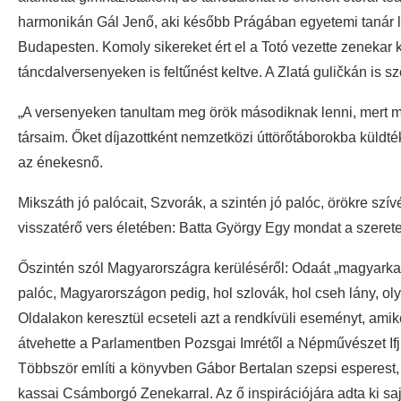
harmonikán Gál Jenő, aki később Prágában egyetemi tanár lett
Budapesten. Komoly sikereket ért el a Totó vezette zenekar 
táncdalversenyeken is feltűnést keltve. A Zlatá guličkán is sz
„A versenyeken tanultam meg örök másodiknak lenni, mert m
társaim. Őket díjazottként nemzetközi úttörőtáborokba küldté
az énekesnő.
Mikszáth jó palócait, Szvorák, a szintén jó palóc, örökre szí
visszatérő vers életében: Batta György Egy mondat a szeret
Őszintén szól Magyarországra kerüléséről: Odaát „magyarka”
palóc, Magyarországon pedig, hol szlovák, hol cseh lány, ol
Oldalakon keresztül ecseteli azt a rendkívüli eseményt, am
átvehette a Parlamentben Pozsgai Imrétől a Népművészet Ifjú
Többször említi a könyvben Gábor Bertalan szepsi esperest, 
kassai Csámborgó Zenekarral. Az ő inspirációjára adta ki s