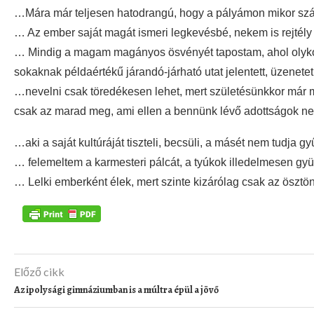
…Mára már teljesen hatodrangú, hogy a pályámon mikor szá
… Az ember saját magát ismeri legkevésbé, nekem is rejtél
… Mindig a magam magányos ösvényét tapostam, ahol olykor
sokaknak példaértékű járandó-járható utat jelentett, üzenete
…nevelni csak töredékesen lehet, mert születésünkkor már 
csak az marad meg, ami ellen a bennünk lévő adottságok 
…aki a saját kultúráját tiszteli, becsüli, a másét nem tudja 
… felemeltem a karmesteri pálcát, a tyúkok illedelmesen gy
… Lelki emberként élek, mert szinte kizárólag csak az öszt
Előző cikk
Az ipolysági gimnáziumban is a múltra épül a jövő