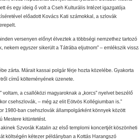
 és egy ideig ő volt a Cseh Kulturális Intézet igazgatója
kíséretével előadott Kovács Kati számokkal, a szlovák
erepelt.
inden versenyen előnyt élveztek a többségi nemzethez tartozó
k, nekem egyszer sikerült a Tátrába eljutnom” – emlékszik vissz
vébe zárta. Márait kassai polgár férje hozta közelébe. Gyakorta
etről című költeményének üzenete.
 voltam, a csallóközi magyaroknak a „korcs” nyelvet beszélő
ykor csehszlovák, – még az elit Eötvös Kollégiumban is.”
ikor 1980-ban csehszlovák állampolgárként könnyek között
 Mestere kitüntetést.
akinek Szvorák Katalin az első templomi koncertjét köszönheti
aját költségén kétezer példányban a Kottás Harangszó