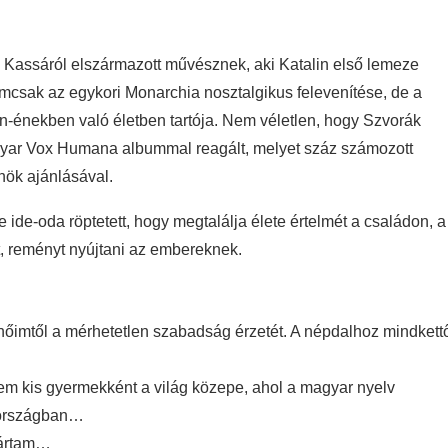
a Kassáról elszármazott művésznek, aki Katalin első lemeze
mcsak az egykori Monarchia nosztalgikus felevenítése, de a
-énekben való életben tartója. Nem véletlen, hogy Szvorák
gyar Vox Humana albummal reagált, melyet száz számozott
nök ajánlásával.
ide-oda röptetett, hogy megtalálja élete értelmét a családon, a
t, reményt nyújtani az embereknek.
enőimtől a mérhetetlen szabadság érzetét. A népdalhoz mindkett
ekem kis gyermekként a világ közepe, ahol a magyar nyelv
yaországban…
jártam…