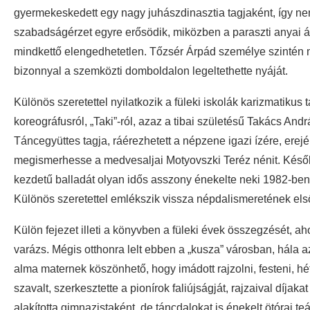
gyermekeskedett egy nagy juhászdinasztia tagjaként, így nem
szabadságérzet egyre erősödik, miközben a paraszti anyai ág
mindkettő elengedhetetlen. Tőzsér Árpád személye szintén 
bizonnyal a szemközti domboldalon legeltethette nyáját.
Különös szeretettel nyilatkozik a füleki iskolák karizmatikus
koreográfusról, „Taki”-ról, azaz a tibai születésű Takács An
Táncegyüttes tagja, ráérezhetett a népzene igazi ízére, erejér
megismerhesse a medvesaljai Motyovszki Teréz nénit. Később
kezdetű balladát olyan idős asszony énekelte neki 1982-ben,
Különös szeretettel emlékszik vissza népdalismeretének első
Külön fejezet illeti a könyvben a füleki évek összegzését, ah
varázs. Mégis otthonra lelt ebben a „kusza” városban, hála 
alma maternek köszönhető, hogy imádott rajzolni, festeni, hé
szavalt, szerkesztette a pionírok faliújságját, rajzaival díja
alakította gimnazistaként, de táncdalokat is énekelt ötórai t