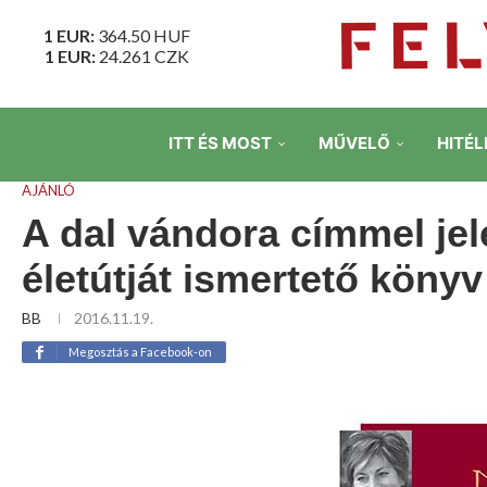
1 EUR:
364.50
HUF
1 EUR:
24.261
CZK
ITT ÉS MOST
MŰVELŐ
HITÉL
AJÁNLÓ
A dal vándora címmel jel
életútját ismertető könyv
BB
2016.11.19.
Megosztás a Facebook-on