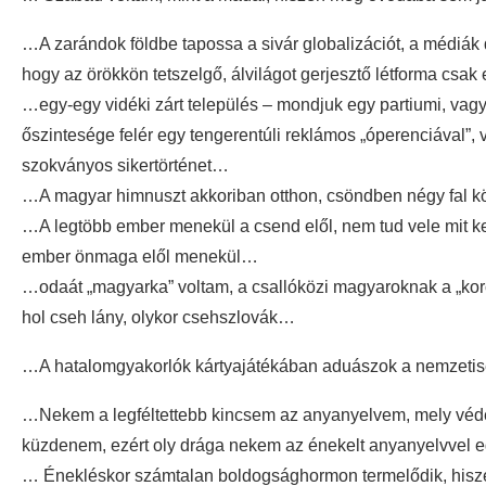
…A zarándok földbe tapossa a sivár globalizációt, a médiák di
hogy az örökkön tetszelgő, álvilágot gerjesztő létforma csak
…egy-egy vidéki zárt település – mondjuk egy partiumi, vagy
őszintesége felér egy tengerentúli reklámos „óperenciával”
szokványos sikertörténet…
…A magyar himnuszt akkoriban otthon, csöndben négy fal 
…A legtöbb ember menekül a csend elől, nem tud vele mit k
ember önmaga elől menekül…
…odaát „magyarka” voltam, a csallóközi magyaroknak a „kor
hol cseh lány, olykor csehszlovák…
…A hatalomgyakorlók kártyajátékában aduászok a nemzet
…Nekem a legféltettebb kincsem az anyanyelvem, mely védele
küzdenem, ezért oly drága nekem az énekelt anyanyelvvel 
… Énekléskor számtalan boldogsághormon termelődik, hisze