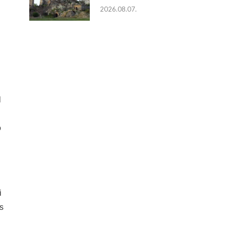
2026.08.07.
l
ó
i
s