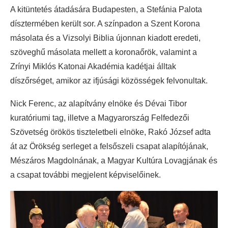
A kitüntetés átadására Budapesten, a Stefánia Palota
dísztermében került sor. A színpadon a Szent Korona
másolata és a Vizsolyi Biblia újonnan kiadott eredeti,
szöveghű másolata mellett a koronaőrök, valamint a
Zrínyi Miklós Katonai Akadémia kadétjai álltak
díszőrséget, amikor az ifjúsági közösségek felvonultak.
Nick Ferenc, az alapítvány elnöke és Dévai Tibor
kuratóriumi tag, illetve a Magyarország Felfedezői
Szövetség örökös tiszteletbeli elnöke, Rakó József adta
át az Örökség serleget a felsőszeli csapat alapítójának,
Mészáros Magdolnának, a Magyar Kultúra Lovagjának és
a csapat további megjelent képviselőinek.