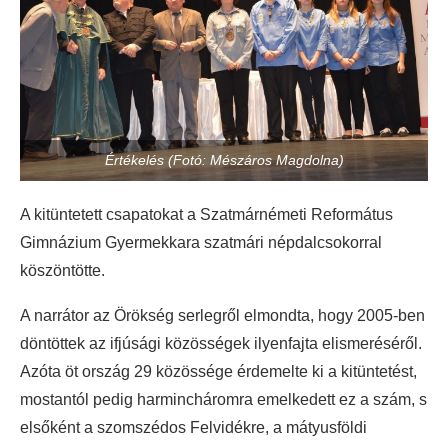
Értékelés (Fotó: Mészáros Magdolna)
A kitüntetett csapatokat a Szatmárnémeti Református
Gimnázium Gyermekkara szatmári népdalcsokorral
köszöntötte.
A narrátor az Örökség serlegről elmondta, hogy 2005-ben
döntöttek az ifjúsági közösségek ilyenfajta elismeréséről.
Azóta öt ország 29 közössége érdemelte ki a kitüntetést,
mostantól pedig harmincháromra emelkedett ez a szám, s
elsőként a szomszédos Felvidékre, a mátyusföldi