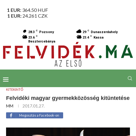
1 EUR:
364.50
HUF
1 EUR:
24.261
CZK
C
C
28.3
Pozsony
29
Dunaszerdahely
C
C
23.6
23.4
Kassa
Besztercebánya
KITEKINTŐ
Felvidéki magyar gyermekközösség kitüntetése
MM
2017.01.27.
Megosztás a Facebook-on