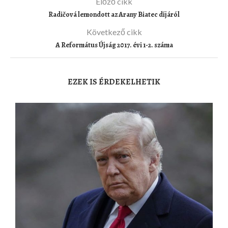
Előző cikk
Radičová lemondott az Arany Biatec díjáról
Következő cikk
A Református Újság 2017. évi 1-2. száma
EZEK IS ÉRDEKELHETIK