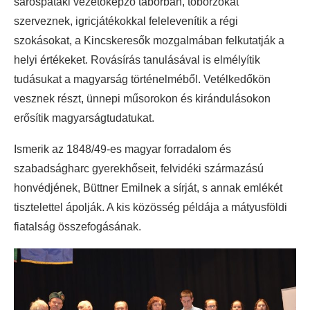
sárospataki vezetőképző táborban, toborzókat
szerveznek, igricjátékokkal felelevenítik a régi
szokásokat, a Kincskeresők mozgalmában felkutatják a
helyi értékeket. Rovásírás tanulásával is elmélyítik
tudásukat a magyarság történelméből. Vetélkedőkön
vesznek részt, ünnepi műsorokon és kirándulásokon
erősítik magyarságtudatukat.
Ismerik az 1848/49-es magyar forradalom és
szabadságharc gyerekhőseit, felvidéki származású
honvédjének, Büttner Emilnek a sírját, s annak emlékét
tisztelettel ápolják. A kis közösség példája a mátyusföldi
fiatalság összefogásának.