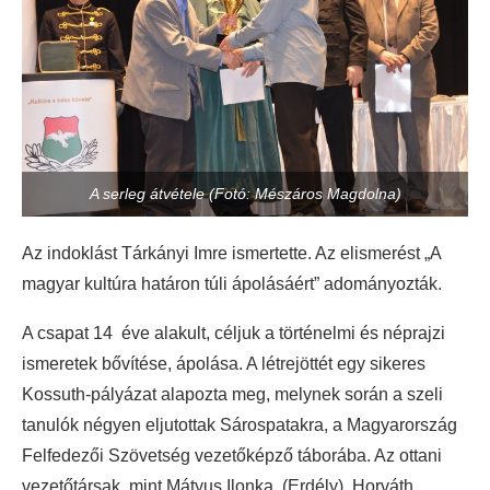
A serleg átvétele (Fotó: Mészáros Magdolna)
Az indoklást Tárkányi Imre ismertette. Az elismerést „A
magyar kultúra határon túli ápolásáért” adományozták.
A csapat 14 éve alakult, céljuk a történelmi és néprajzi
ismeretek bővítése, ápolása. A létrejöttét egy sikeres
Kossuth-pályázat alapozta meg, melynek során a szeli
tanulók négyen eljutottak Sárospatakra, a Magyarország
Felfedezői Szövetség vezetőképző táborába. Az ottani
vezetőtársak, mint Mátyus Ilonka, (Erdély), Horváth