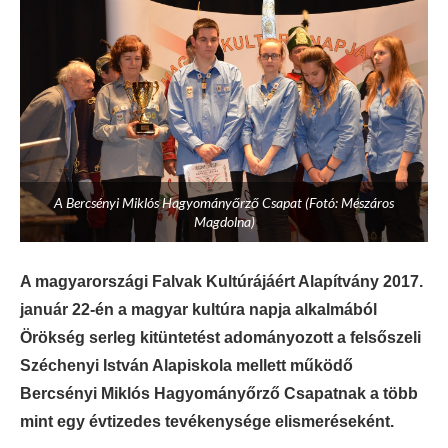
A Bercsényi Miklós Hagyományőrző Csapat (Fotó: Mészáros
Magdolna)
A magyarországi Falvak Kultúrájáért Alapítvány 2017.
január 22-én a magyar kultúra napja alkalmából
Örökség serleg kitüntetést adományozott a felsőszeli
Széchenyi István Alapiskola mellett működő
Bercsényi Miklós Hagyományőrző Csapatnak a több
mint egy évtizedes tevékenysége elismeréseként.