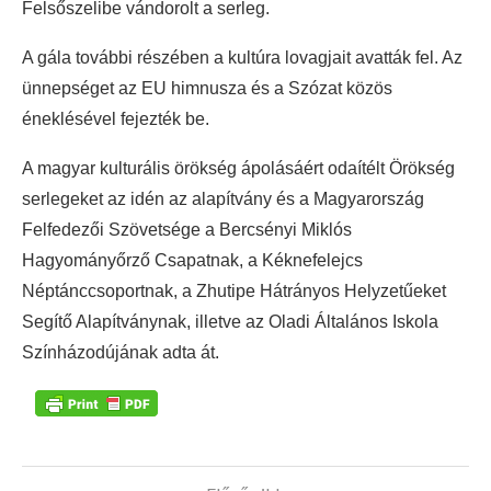
Felsőszelibe vándorolt a serleg.
A gála további részében a kultúra lovagjait avatták fel. Az
ünnepséget az EU himnusza és a Szózat közös
éneklésével fejezték be.
A magyar kulturális örökség ápolásáért odaítélt Örökség
serlegeket az idén az alapítvány és a Magyarország
Felfedezői Szövetsége a Bercsényi Miklós
Hagyományőrző Csapatnak, a Kéknefelejcs
Néptánccsoportnak, a Zhutipe Hátrányos Helyzetűeket
Segítő Alapítványnak, illetve az Oladi Általános Iskola
Színházodújának adta át.