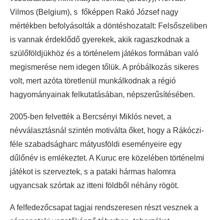
Vilmos (Belgium), s főképpen Rakó József nagy
mértékben befolyásolták a döntéshozatalt: Felsőszeliben
is vannak érdeklődő gyerekek, akik ragaszkodnak a
szülőföldjükhöz és a történelem játékos formában való
megismerése nem idegen tőlük. A próbálkozás sikeres
volt, mert azóta töretlenül munkálkodnak a régió
hagyományainak felkutatásában, népszerűsítésében.
2005-ben felvették a Bercsényi Miklós nevet, a
névválasztásnál szintén motiválta őket, hogy a Rákóczi-
féle szabadságharc mátyusföldi eseményeire egy
dűlőnév is emlékeztet. A Kuruc ere közelében történelmi
játékot is szerveztek, s a pataki hármas halomra
ugyancsak szórtak az itteni földből néhány rögöt.
A felfedezőcsapat tagjai rendszeresen részt vesznek a