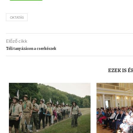
OKTATÁS
Előző cikk
Téli tanyázáson a cserkészek
EZEK IS 