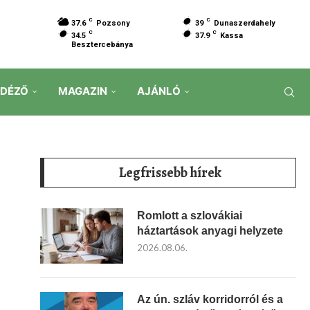
C
C
37.6
Pozsony
39
Dunaszerdahely
C
C
34.5
37.9
Kassa
Besztercebánya
IDÉZŐ
MAGAZIN
AJÁNLÓ
Legfrissebb hírek
Romlott a szlovákiai
háztartások anyagi helyzete
2026.08.06.
Az ún. szláv korridorról és a