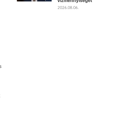
vízmennyiséget
2026.08.06.
s
k