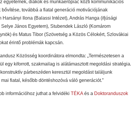
 az egyetemek, diákok és munkaerőpiac közti kommunikációs
bővítése, továbbá a fiatal generáció motivációjának
 Harsányi Ilona (Balassi Intézet), András Hanga (ifjúsági
ens, Selye János Egyetem), Stubendek László (Komárom
ynök) és Matus Tibor (Szövetség a Közös Célokért, Szlovákiai
lokat érintő problémák kapcsán.
randusz Közösség koordinátora elmondta: „Természetesen a
egy kiforrott, szakmailag is alátámasztott megoldási stratégia
 konstruktív párbeszéden keresztül megoldást találjunk
 mai fiatal, később döntéshozóvá váló generációt.”
bb információhoz juthat a felvidéki
TÉKA
és a
Doktoranduszok