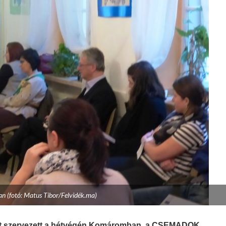
(fotó: Matus Tibor/Felvidék.ma)
zót szervezett a hétvégén Komáromban, a CSEMADOK