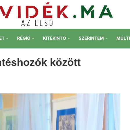
ET
RÉGIÓ
KITEKINTŐ
SZERINTEM
MÚLT
ntéshozók között