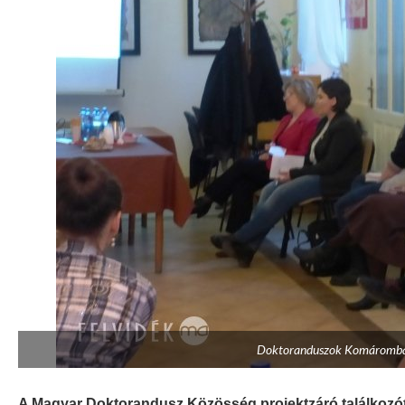
Doktoranduszok Komáromban 
A Magyar Doktorandusz Közösség projektzáró találko