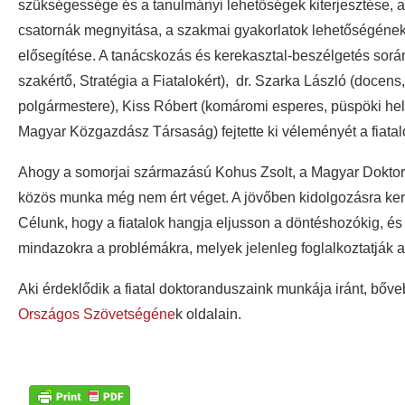
szükségessége és a tanulmányi lehetőségek kiterjesztése,
csatornák megnyitása, a szakmai gyakorlatok lehetőségének 
elősegítése. A tanácskozás és kerekasztal-beszélgetés során
szakértő, Stratégia a Fiatalokért), dr. Szarka László (doc
polgármestere), Kiss Róbert (komáromi esperes, püspöki hel
Magyar Közgazdász Társaság) fejtette ki véleményét a fiata
Ahogy a somorjai származású Kohus Zsolt, a Magyar Dokto
közös munka még nem ért véget. A jövőben kidolgozásra kerül 
Célunk, hogy a fiatalok hangja eljusson a döntéshozókig, és
mindazokra a problémákra, melyek jelenleg foglalkoztatják a
Aki érdeklődik a fiatal doktoranduszaink munkája iránt, bőve
Országos Szövetségéne
k oldalain.