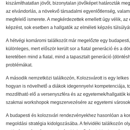
kiszámíthatatlan jövőt, bizonytalan jövőképet határozták meg
az elvándorlás, a növekvő társadalmi egyenlőtlenség, valam
megfelelő ismerete. A megkérdezettek emellett úgy vélik, az
képzést, sok esetben a hallgatók az elméleti képzés túlsúlyát
A hétvégi komáromi találkozót már megelőzte egy budapest
különleges, mert először került sor a fiatal generáció és a 
keretében mind a fiatal, mind a tapasztalt generáció (döntés
problémákat.
A második nemzetközi találkozón, Kolozsvárott is egy lelkes fi
hogyan is növelhető a diákok idegennyelvi kompetenciája, t
mozdítható elő a versenyszféra és az egyetemek/hallgatók k
szakmai workshopok megszervezésére az egyetemi városokban
A budapesti és kolozsvári rendezvényekhez hasonlóan a kom
megoldási stratégia kidolgozásába. A felvidéki találkozón ol