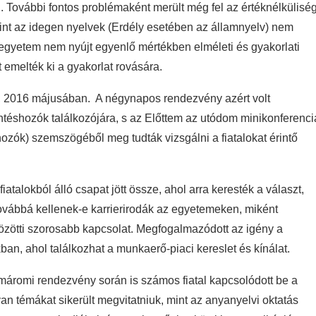
. További fontos problémaként merült még fel az értéknélküliség
int az idegen nyelvek (Erdély esetében az államnyelv) nem
 egyetem nem nyújt egyenlő mértékben elméleti és gyakorlati
 emelték ki a gyakorlat rovására.
i, 2016 májusában. A négynapos rendezvény azért volt
döntéshozók találkozójára, s az Előttem az utódom minikonferenci
hozók) szemszögéből meg tudták vizsgálni a fiatalokat érintő
atalokból álló csapat jött össze, ahol arra keresték a választ,
ovábbá kellenek-e karrierirodák az egyetemeken, miként
özötti szorosabb kapcsolat. Megfogalmazódott az igény a
, ahol találkozhat a munkaerő-piaci kereslet és kínálat.
áromi rendezvény során is számos fiatal kapcsolódott be a
yan témákat sikerült megvitatniuk, mint az anyanyelvi oktatás