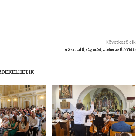
Következő ci
A Szabad Újság utódja lehet az Élő Vidé
ÉRDEKELHETIK