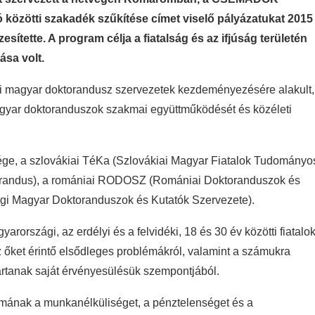
ó közötti szakadék szűkítése címet viselő pályázatukat 2015
ette. A program célja a fiatalság és az ifjúság területén
sa volt.
 magyar doktorandusz szervezetek kezdeményezésére alakult,
agyar doktoranduszok szakmai együttműködését és közéleti
ge, a szlovákiai TéKa (Szlovákiai Magyar Fiatalok Tudományo
torandus), a romániai RODOSZ (Romániai Doktoranduszok és
gi Magyar Doktoranduszok és Kutatók Szervezete).
yarországi, az erdélyi és a felvidéki, 18 és 30 év közötti fiatalo
z őket érintő elsődleges problémákról, valamint a számukra
artanak saját érvényesülésük szempontjából.
lémának a munkanélküliséget, a pénztelenséget és a