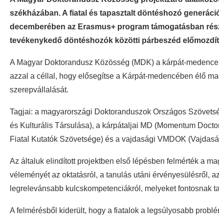
székházában. A fiatal és tapasztalt döntéshozó generáci
decemberében az Erasmus+ program támogatásban részesít
tevékenykedő döntéshozók közötti párbeszéd előmozdítá
A Magyar Doktorandusz Közösség (MDK) a kárpát-medencei
azzal a céllal, hogy elősegítse a Kárpát-medencében élő m
szerepvállalását.
Tagjai: a magyarországi Doktoranduszok Országos Szövetsé
és Kulturális Társulása), a kárpátaljai MD (Momentum Doc
Fiatal Kutatók Szövetsége) és a vajdasági VMDOK (Vajdasá
Az általuk elindított projektben első lépésben felmérték a mag
véleményét az oktatásról, a tanulás utáni érvényesülésről, a
legrelevánsabb kulcskompetenciákról, melyeket fontosnak t
A felmérésből kiderült, hogy a fiatalok a legsúlyosabb prob