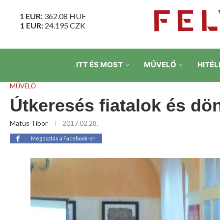
1 EUR:
362.08
HUF
1 EUR:
24.195
CZK
ITT ÉS MOST
MŰVELŐ
HITÉL
MŰVELŐ
Útkeresés fiatalok és dö
Matus Tibor
2017.02.28.
Megosztás a Facebook-on