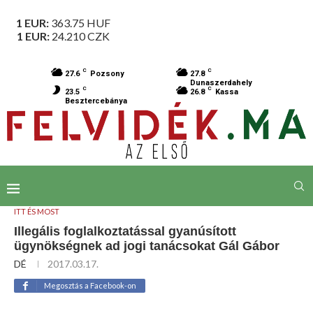
1 EUR:
363.75
HUF
1 EUR:
24.210
CZK
C
C
27.6
Pozsony
27.8
Dunaszerdahely
C
C
23.5
26.8
Kassa
Besztercebánya
ITT ÉS MOST
Illegális foglalkoztatással gyanúsított
ügynökségnek ad jogi tanácsokat Gál Gábor
DÉ
2017.03.17.
Megosztás a Facebook-on