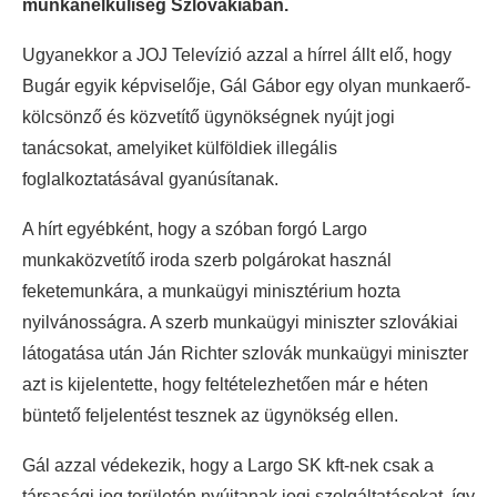
munkanélküliség Szlovákiában.
Ugyanekkor a JOJ Televízió azzal a hírrel állt elő, hogy
Bugár egyik képviselője, Gál Gábor egy olyan munkaerő-
kölcsönző és közvetítő ügynökségnek nyújt jogi
tanácsokat, amelyiket külföldiek illegális
foglalkoztatásával gyanúsítanak.
A hírt egyébként, hogy a szóban forgó Largo
munkaközvetítő iroda szerb polgárokat használ
feketemunkára, a munkaügyi minisztérium hozta
nyilvánosságra. A szerb munkaügyi miniszter szlovákiai
látogatása után Ján Richter szlovák munkaügyi miniszter
azt is kijelentette, hogy feltételezhetően már e héten
büntető feljelentést tesznek az ügynökség ellen.
Gál azzal védekezik, hogy a Largo SK kft-nek csak a
társasági jog területén nyújtanak jogi szolgáltatásokat, így