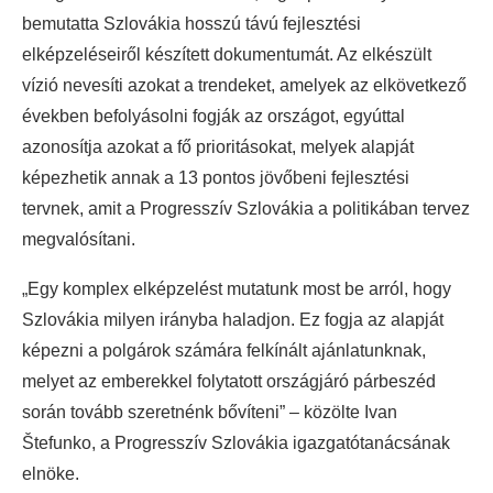
bemutatta Szlovákia hosszú távú fejlesztési
elképzeléseiről készített dokumentumát. Az elkészült
vízió nevesíti azokat a trendeket, amelyek az elkövetkező
években befolyásolni fogják az országot, egyúttal
azonosítja azokat a fő prioritásokat, melyek alapját
képezhetik annak a 13 pontos jövőbeni fejlesztési
tervnek, amit a Progresszív Szlovákia a politikában tervez
megvalósítani.
„Egy komplex elképzelést mutatunk most be arról, hogy
Szlovákia milyen irányba haladjon. Ez fogja az alapját
képezni a polgárok számára felkínált ajánlatunknak,
melyet az emberekkel folytatott országjáró párbeszéd
során tovább szeretnénk bővíteni” – közölte Ivan
Štefunko, a Progresszív Szlovákia igazgatótanácsának
elnöke.