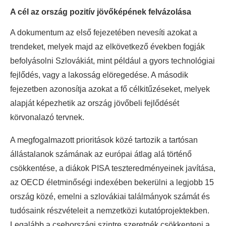
A cél az ország pozitív jövőképének felvázolása
A dokumentum az első fejezetében nevesíti azokat a
trendeket, melyek majd az elkövetkező években fogják
befolyásolni Szlovákiát, mint például a gyors technológiai
fejlődés, vagy a lakosság elöregedése. A második
fejezetben azonosítja azokat a fő célkitűzéseket, melyek
alapját képezhetik az ország jövőbeli fejlődését
körvonalazó tervnek.
A megfogalmazott prioritások közé tartozik a tartósan
állástalanok számának az európai átlag alá történő
csökkentése, a diákok PISA teszteredményeinek javítása,
az OECD életminőségi indexében bekerülni a legjobb 15
ország közé, emelni a szlovákiai találmányok számát és
tudósaink részvételeit a nemzetközi kutatóprojektekben.
Legalább a csehországi szintre szeretnék csökkenteni a