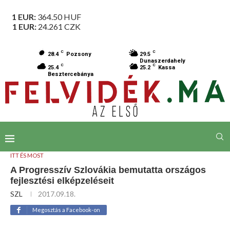
1 EUR:
364.50
HUF
1 EUR:
24.261
CZK
C
C
28.4
Pozsony
29.5
Dunaszerdahely
C
C
25.4
25.2
Kassa
Besztercebánya
ITT ÉS MOST
A Progresszív Szlovákia bemutatta országos
fejlesztési elképzeléseit
SZL
2017.09.18.
Megosztás a Facebook-on