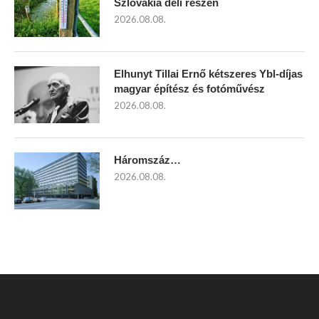
Szlovákia déli részén
2026.08.08.
Elhunyt Tillai Ernő kétszeres Ybl-díjas
magyar építész és fotóművész
2026.08.08.
Háromszáz…
2026.08.08.