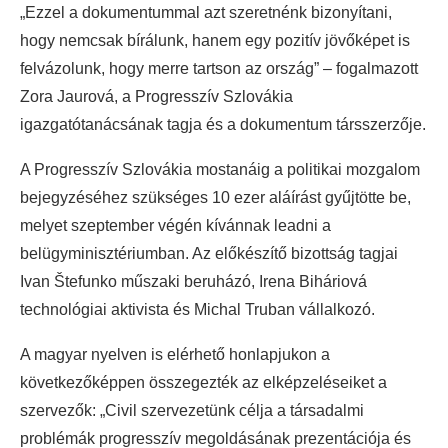
„Ezzel a dokumentummal azt szeretnénk bizonyítani,
hogy nemcsak bírálunk, hanem egy pozitív jövőképet is
felvázolunk, hogy merre tartson az ország” – fogalmazott
Zora Jaurová, a Progresszív Szlovákia
igazgatótanácsának tagja és a dokumentum társszerzője.
A Progresszív Szlovákia mostanáig a politikai mozgalom
bejegyzéséhez szükséges 10 ezer aláírást gyűjtötte be,
melyet szeptember végén kívánnak leadni a
belügyminisztériumban. Az előkészítő bizottság tagjai
Ivan Štefunko műszaki beruházó, Irena Biháriová
technológiai aktivista és Michal Truban vállalkozó.
A magyar nyelven is elérhető honlapjukon a
következőképpen összegezték az elképzeléseiket a
szervezők: „Civil szervezetünk célja a társadalmi
problémák progresszív megoldásának prezentációja és