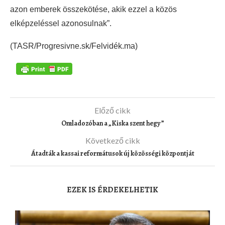
azon emberek összekötése, akik ezzel a közös
elképzeléssel azonosulnak”.
(TASR/Progresivne.sk/Felvidék.ma)
Előző cikk
Omladozóban a „Kiska szent hegy”
Következő cikk
Átadták a kassai reformátusok új közösségi központját
EZEK IS ÉRDEKELHETIK