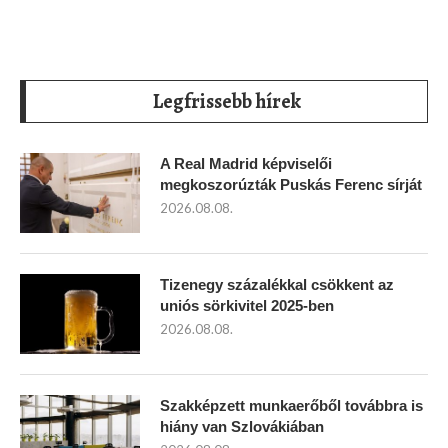
Legfrissebb hírek
A Real Madrid képviselői
megkoszorúzták Puskás Ferenc sírját
2026.08.08.
Tizenegy százalékkal csökkent az
uniós sörkivitel 2025-ben
2026.08.08.
Szakképzett munkaerőből továbbra is
hiány van Szlovákiában