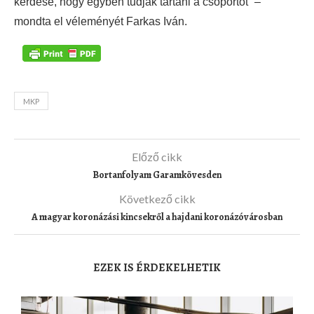
kérdése, hogy egyben tudják tartani a csoportot” –
mondta el véleményét Farkas Iván.
MKP
Előző cikk
Bortanfolyam Garamkövesden
Következő cikk
A magyar koronázási kincsekről a hajdani koronázóvárosban
EZEK IS ÉRDEKELHETIK