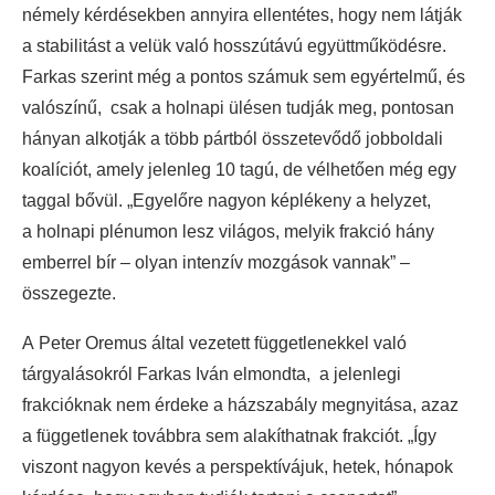
némely kérdésekben annyira ellentétes, hogy nem látják
a stabilitást a velük való hosszútávú együttműködésre.
Farkas szerint még a pontos számuk sem egyértelmű, és
valószínű, csak a holnapi ülésen tudják meg, pontosan
hányan alkotják a több pártból összetevődő jobboldali
koalíciót, amely jelenleg 10 tagú, de vélhetően még egy
taggal bővül. „Egyelőre nagyon képlékeny a helyzet,
a holnapi plénumon lesz világos, melyik frakció hány
emberrel bír – olyan intenzív mozgások vannak” –
összegezte.
A Peter Oremus által vezetett függetlenekkel való
tárgyalásokról Farkas Iván elmondta, a jelenlegi
frakcióknak nem érdeke a házszabály megnyitása, azaz
a függetlenek továbbra sem alakíthatnak frakciót. „Így
viszont nagyon kevés a perspektívájuk, hetek, hónapok