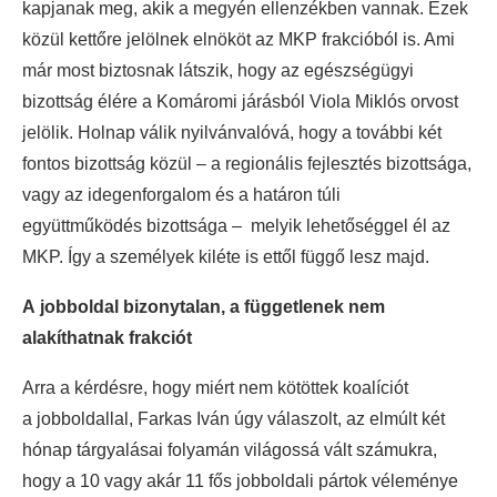
kapjanak meg, akik a megyén ellenzékben vannak. Ezek
közül kettőre jelölnek elnököt az MKP frakcióból is. Ami
már most biztosnak látszik, hogy az egészségügyi
bizottság élére a Komáromi járásból Viola Miklós orvost
jelölik. Holnap válik nyilvánvalóvá, hogy a további két
fontos bizottság közül – a regionális fejlesztés bizottsága,
vagy az idegenforgalom és a határon túli
együttműködés bizottsága – melyik lehetőséggel él az
MKP. Így a személyek kiléte is ettől függő lesz majd.
A jobboldal bizonytalan, a függetlenek nem
alakíthatnak frakciót
Arra a kérdésre, hogy miért nem kötöttek koalíciót
a jobboldallal, Farkas Iván úgy válaszolt, az elmúlt két
hónap tárgyalásai folyamán világossá vált számukra,
hogy a 10 vagy akár 11 fős jobboldali pártok véleménye