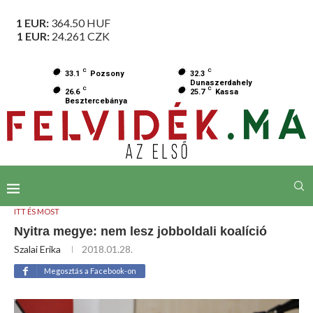
1 EUR:
364.50
HUF
1 EUR:
24.261
CZK
C
C
33.1
Pozsony
32.3
Dunaszerdahely
C
C
26.6
25.7
Kassa
Besztercebánya
ITT ÉS MOST
Nyitra megye: nem lesz jobboldali koalíció
Szalai Erika
2018.01.28.
Megosztás a Facebook-on