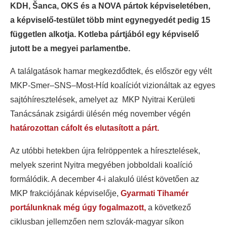
KDH, Šanca, OKS és a NOVA pártok képviseletében,
a képviselő-testület több mint egynegyedét pedig 15
független alkotja. Kotleba pártjából egy képviselő
jutott be a megyei parlamentbe.
A találgatások hamar megkezdődtek, és először egy vélt
MKP-Smer–SNS–Most-Híd koalíciót vizionáltak az egyes
sajtóhíresztelések, amelyet az MKP Nyitrai Kerületi
Tanácsának zsigárdi ülésén még november végén
határozottan cáfolt és elutasított a párt.
Az utóbbi hetekben újra felröppentek a híresztelések,
melyek szerint Nyitra megyében jobboldali koalíció
formálódik. A december 4-i alakuló ülést követően az
MKP frakciójának képviselője,
Gyarmati Tihamér
portálunknak még úgy fogalmazott,
a következő
ciklusban jellemzően nem szlovák-magyar síkon