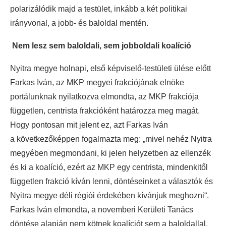
polarizálódik majd a testület, inkább a két politikai
irányvonal, a jobb- és baloldal mentén.
Nem lesz sem baloldali, sem jobboldali koalíció
Nyitra megye holnapi, első képviselő-testületi ülése előtt
Farkas Iván, az MKP megyei frakciójának elnöke
portálunknak nyilatkozva elmondta, az MKP frakciója
független, centrista frakcióként határozza meg magát.
Hogy pontosan mit jelent ez, azt Farkas Iván
a következőképpen fogalmazta meg: „mivel nehéz Nyitra
megyében megmondani, ki jelen helyzetben az ellenzék
és ki a koalíció, ezért az MKP egy centrista, mindenkitől
független frakció kíván lenni, döntéseinket a választók és
Nyitra megye déli régiói érdekében kívánjuk meghozni“.
Farkas Iván elmondta, a novemberi Kerületi Tanács
döntése alapján nem kötnek koalíciót sem a baloldallal,