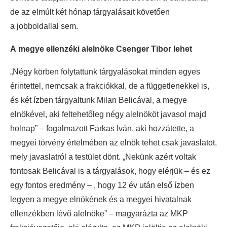
de az elmúlt két hónap tárgyalásait követően
a jobboldallal sem.
A megye ellenzéki alelnöke Csenger Tibor lehet
„Négy körben folytattunk tárgyalásokat minden egyes
érintettel, nemcsak a frakciókkal, de a függetlenekkel is,
és két ízben tárgyaltunk Milan Belicával, a megye
elnökével, aki feltehetőleg négy alelnököt javasol majd
holnap” – fogalmazott Farkas Iván, aki hozzátette, a
megyei törvény értelmében az elnök tehet csak javaslatot,
mely javaslatról a testület dönt. „Nekünk azért voltak
fontosak Belicával is a tárgyalások, hogy elérjük – és ez
egy fontos eredmény – , hogy 12 év után első ízben
legyen a megye elnökének és a megyei hivatalnak
ellenzékben lévő alelnöke” – magyarázta az MKP