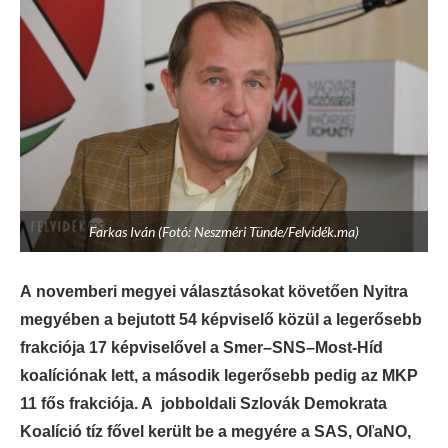
Farkas Iván (Fotó: Neszméri Tünde/Felvidék.ma)
A novemberi megyei választásokat követően Nyitra
megyében a bejutott 54 képviselő közül a legerősebb
frakciója 17 képviselővel a Smer–SNS–Most-Híd
koalíciónak lett, a második legerősebb pedig az MKP
11 fős frakciója. A jobboldali Szlovák Demokrata
Koalíció tíz fővel került be a megyére a SAS, OľaNO,