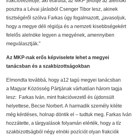
frakcióvezetője, aki elárulta, az MKP jelöltje az alelnöki
posztra a Lévai járásból Csenger Tibor lesz, akinek
tisztségéről szólva Farkas úgy fogalmazott, „javasoljuk,
hogy a megye déli régiója és a nemzeti kisebbségekért
felelős alelnöke legyen a megyének, amennyiben
megválasztják.”
Az MKP-nak erős képviselete lehet a megyei
tanácsban és a szakbizottságokban
Elmondta továbbá, hogy a12 tagú megyei tanácsban
a Magyar Közösség Pártjának várhatóan három tagja
lesz: Farkas Iván, mint frakcióvezető és újdonsült
helyettese, Becse Norbert. A harmadik személy kiléte
még kérdéses, holnap döntik el – tudtuk meg. Farkas Iván
hozzátette, a tárgyalások folyamán elérték, hogy a tíz
szakbizottságból négy elnöki pozíciót olyan frakciók