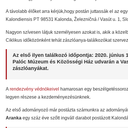
A távolabb élőket arra kérjük,hogy postán juttassák el az 
Kalondiensis PT 98531 Kalonda, Železničná / Vasút u. 1, Sl
Nagyon szívesen látjuk személyesen azokat is, akik a közel
Ciklikus időközönként tehát zászlóanya-találkozókat szerve
Az első ilyen találkozó időpontja: 2020. június 
Palóc Múzeum és Közösségi Ház udvarán a Vasút 
zászlóanyákat.
A
rendezvény védnökeivel
hamarosan egy beszélgetéssorozat
legyen részese a kezdeményezésünknek.
Az első adományozó már postázta számunkra az adományát, 
Aranka
egy száz éve szőtt ingváll darabot postázott Kalondá