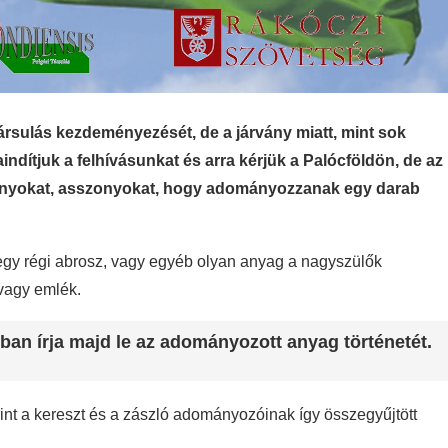
ársulás kezdeményezését, de a járvány miatt, mint sok
indítjuk a felhívásunkat és arra kérjük a Palócföldön, de az
 lányokat, asszonyokat, hogy adományozzanak egy darab
egy régi abrosz, vagy egyéb olyan anyag a nagyszülők
 vagy emlék.
n írja majd le az adományozott anyag történetét.
erint a kereszt és a zászló adományozóinak így összegyűjtött