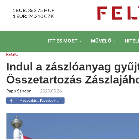
1 EUR:
363.75
HUF
1 EUR:
24.210
CZK
ITT ÉS MOST
MŰVELŐ
HITÉL
RÉGIÓ
Indul a zászlóanyag gyű
Összetartozás Zászlajáh
Papp Sándor
2020.05.26.
Megosztás a Facebook-on