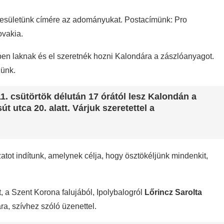
egyesületünk címére az adományukat. Postacímünk: Pro
ovakia.
ben laknak és el szeretnék hozni Kalondára a zászlóanyagot.
zünk.
11. csütörtök délután 17 órától lesz Kalondán a
utca 20. alatt. Várjuk szeretettel a
ot indítunk, amelynek célja, hogy ösztökéljünk mindenkit,
a Szent Korona falujából, Ipolybalogról
Lőrincz Sarolta
ra, szívhez szóló üzenettel.