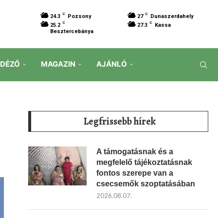
C
C
24.3
Pozsony
27
Dunaszerdahely
C
C
25.2
27.3
Kassa
Besztercebánya
IDÉZŐ
MAGAZIN
AJÁNLÓ
Legfrissebb hírek
A támogatásnak és a
megfelelő tájékoztatásnak
fontos szerepe van a
csecsemők szoptatásában
2026.08.07.