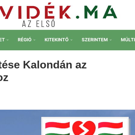
ET
RÉGIÓ
KITEKINTŐ
SZERINTEM
MÚLT
jtése Kalondán az
oz