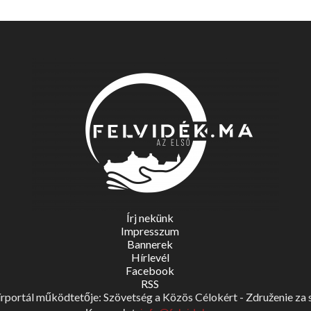
Írj nekünk
Impresszum
Bannerek
Hírlevél
Facebook
RSS
portál működtetője: Szövetség a Közös Célokért - Združenie za spo