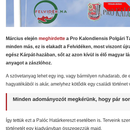
Március elején
meghirdette
a Pro Kalondiensis Polgári T
minden más, ez is elakadt a Felvidéken, most viszont újra
egész Kárpát-hazában, sőt az azon kívül is élő magyar
anyagot a zászlóhoz.
A szövetanyag lehet egy ing, vagy bármilyen ruhadarab, de 
hagyatékából is akár, amelyhez kötődik egy családi történet
Minden adományozót megkérünk, hogy pár sorba
Így tettük ezt a Palóc Határkereszt esetében is. Terveink sz
történetét egy kiadványban összegezzük majd.