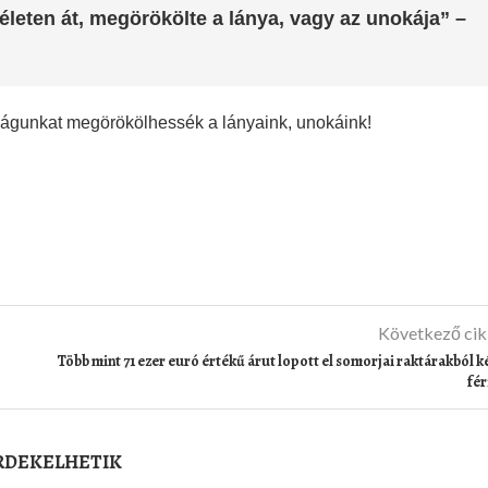
életen át, megörökölte a lánya, vagy az unokája” –
ságunkat megörökölhessék a lányaink, unokáink!
Következő ci
Több mint 71 ezer euró értékű árut lopott el somorjai raktárakból k
fér
ÉRDEKELHETIK