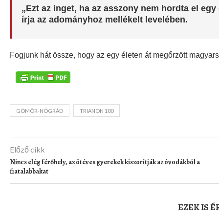
„Ezt az inget, ha az asszony nem hordta el egy 
írja az adományhoz mellékelt levelében.
Fogjunk hát össze, hogy az egy életen át megőrzött magyar
GÖMÖR-NÓGRÁD
TRIANON 100
Előző cikk
Nincs elég férőhely, az ötéves gyerekek kiszorítják az óvodákból a
fiatalabbakat
EZEK IS 