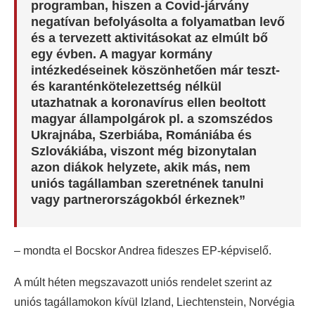
programban, hiszen a Covid-járvány
negatívan befolyásolta a folyamatban levő
és a tervezett aktivitásokat az elmúlt bő
egy évben. A magyar kormány
intézkedéseinek köszönhetően már teszt-
és karanténkötelezettség nélkül
utazhatnak a koronavírus ellen beoltott
magyar állampolgárok pl. a szomszédos
Ukrajnába, Szerbiába, Romániába és
Szlovákiába, viszont még bizonytalan
azon diákok helyzete, akik más, nem
uniós tagállamban szeretnének tanulni
vagy partnerországokból érkeznek”
– mondta el Bocskor Andrea fideszes EP-képviselő.
A múlt héten megszavazott uniós rendelet szerint az
uniós tagállamokon kívül Izland, Liechtenstein, Norvégia