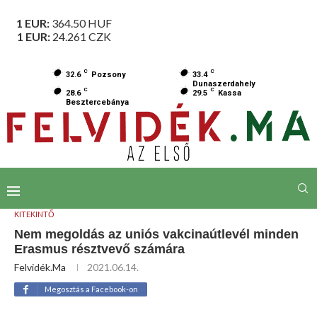
1 EUR:
364.50
HUF
1 EUR:
24.261
CZK
C
C
32.6
Pozsony
33.4
Dunaszerdahely
C
C
28.6
29.5
Kassa
Besztercebánya
KITEKINTŐ
Nem megoldás az uniós vakcinaútlevél minden
Erasmus résztvevő számára
Felvidék.ma
2021.06.14.
Megosztás a Facebook-on