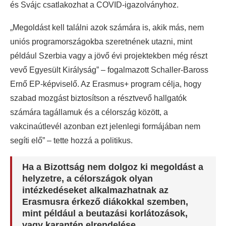
és Svájc csatlakozhat a COVID-igazolványhoz.
„Megoldást kell találni azok számára is, akik más, nem
uniós programországokba szeretnének utazni, mint
például Szerbia vagy a jövő évi projektekben még részt
vevő Egyesült Királyság” – fogalmazott Schaller-Baross
Ernő EP-képviselő. Az Erasmus+ program célja, hogy
szabad mozgást biztosítson a résztvevő hallgatók
számára tagállamuk és a célország között, a
vakcinaútlevél azonban ezt jelenlegi formájában nem
segíti elő” – tette hozzá a politikus.
Ha a Bizottság nem dolgoz ki megoldást a
helyzetre, a célországok olyan
intézkedéseket alkalmazhatnak az
Erasmusra érkező diákokkal szemben,
mint például a beutazási korlátozások,
vagy karantén elrendelése.