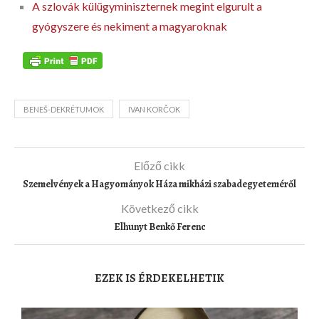
A szlovák külügyminiszternek megint elgurult a
gyógyszere és nekiment a magyaroknak
BENEŠ-DEKRÉTUMOK
IVAN KORČOK
Előző cikk
Szemelvények a Hagyományok Háza mikházi szabadegyeteméről
Következő cikk
Elhunyt Benkő Ferenc
EZEK IS ÉRDEKELHETIK