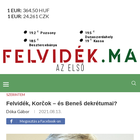
1 EUR:
364.50
HUF
1 EUR:
24.261
CZK
C
C
19.2
Pozsony
19.5
Dunaszerdahely
C
C
18.5
19
Kassa
Besztercebánya
SZERINTEM
Felvidék, Korčok – és Beneš dekrétumai?
Dóka Gábor
2021.08.13.
Megosztás a Facebook-on