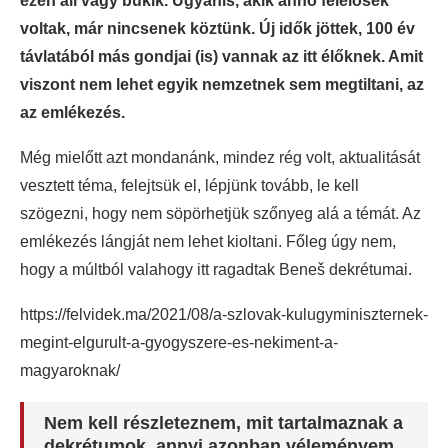
ezen áll vagy bukik. Ugyanis, akik anno felelősek
voltak, már nincsenek köztünk. Új idők jöttek, 100 év
távlatából más gondjai (is) vannak az itt élőknek. Amit
viszont nem lehet egyik nemzetnek sem megtiltani, az
az emlékezés.
Még mielőtt azt mondanánk, mindez rég volt, aktualitását
vesztett téma, felejtsük el, lépjünk tovább, le kell
szögezni, hogy nem söpörhetjük szőnyeg alá a témát. Az
emlékezés lángját nem lehet kioltani. Főleg úgy nem,
hogy a múltból valahogy itt ragadtak Beneš dekrétumai.
https://felvidek.ma/2021/08/a-szlovak-kulugyminiszternek-
megint-elgurult-a-gyogyszere-es-nekiment-a-
magyaroknak/
Nem kell részleteznem, mit tartalmaznak a
dekrétumok, annyi azonban véleményem