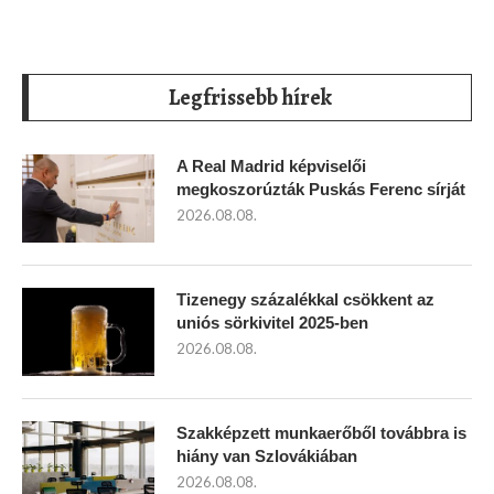
Legfrissebb hírek
A Real Madrid képviselői
megkoszorúzták Puskás Ferenc sírját
2026.08.08.
Tizenegy százalékkal csökkent az
uniós sörkivitel 2025-ben
2026.08.08.
Szakképzett munkaerőből továbbra is
hiány van Szlovákiában
2026.08.08.