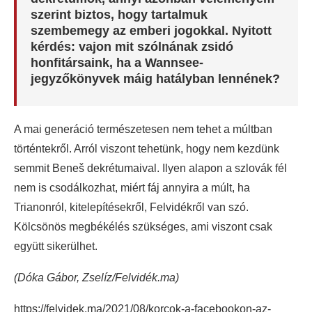
szerint biztos, hogy tartalmuk
szembemegy az emberi jogokkal. Nyitott
kérdés: vajon mit szólnának zsidó
honfitársaink, ha a Wannsee-
jegyzőkönyvek máig hatályban lennének?
A mai generáció természetesen nem tehet a múltban
történtekről. Arról viszont tehetünk, hogy nem kezdünk
semmit Beneš dekrétumaival. Ilyen alapon a szlovák fél
nem is csodálkozhat, miért fáj annyira a múlt, ha
Trianonról, kitelepítésekről, Felvidékről van szó.
Kölcsönös megbékélés szükséges, ami viszont csak
együtt sikerülhet.
(Dóka Gábor, Zselíz/Felvidék.ma)
https://felvidek.ma/2021/08/korcok-a-facebookon-az-