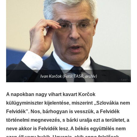
Ivan Korčok (Fotó: TASR, archív)
A napokban nagy vihart kavart Korčok
külügyminiszter kijelentése, miszerint ,,Szlovákia nem
Felvidék”. Nos, bárhogyan is vesszük, a Felvidék
történelmi megnevezés, s bárki uralja ezt a területet, a
neve akkor is Felvidék lesz. A békés együttélés nem