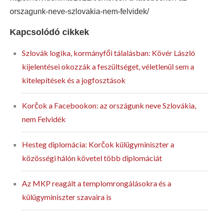
orszagunk-neve-szlovakia-nem-felvidek/
Kapcsolódó cikkek
Szlovák logika, kormányfői tálalásban: Kövér László
kijelentései okozzák a feszültséget, véletlenül sem a
kitelepítések és a jogfosztások
Korčok a Facebookon: az országunk neve Szlovákia,
nem Felvidék
Hesteg diplomácia: Korčok külügyminiszter a
közösségi hálón követel több diplomáciát
Az MKP reagált a templomrongálásokra és a
külügyminiszter szavaira is