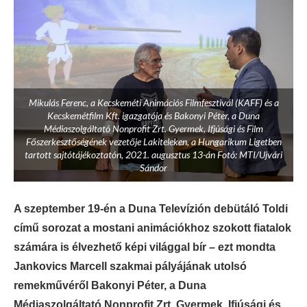
Mikulás Ferenc, a Kecskeméti Animációs Filmfesztivál (KAFF) és a
Kecskemétfilm Kft. igazgatója és Bakonyi Péter, a Duna
Médiaszolgáltató Nonprofit Zrt. Gyermek, Ifjúsági és Film
Főszerkesztőségének vezetője Lakiteleken, a Hungarikum Ligetben
tartott sajtótájékoztatón, 2021. augusztus 13-án Fotó: MTI/Ujvári
Sándor
A szeptember 19-én a Duna Televízión debütáló Toldi
című sorozat a mostani animációkhoz szokott fiatalok
számára is élvezhető képi világgal bír – ezt mondta
Jankovics Marcell szakmai pályájának utolsó
remekművéről Bakonyi Péter, a Duna
Médiaszolgáltató Nonprofit Zrt. Gyermek, Ifjúsági és