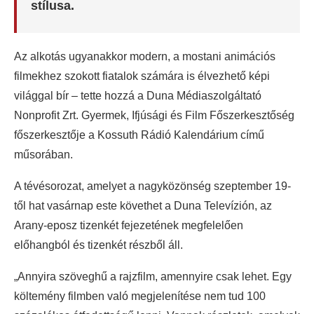
stílusa.
Az alkotás ugyanakkor modern, a mostani animációs
filmekhez szokott fiatalok számára is élvezhető képi
világgal bír – tette hozzá a Duna Médiaszolgáltató
Nonprofit Zrt. Gyermek, Ifjúsági és Film Főszerkesztőség
főszerkesztője a Kossuth Rádió Kalendárium című
műsorában.
A tévésorozat, amelyet a nagyközönség szeptember 19-
től hat vasárnap este követhet a Duna Televízión, az
Arany-eposz tizenkét fejezetének megfelelően
előhangból és tizenkét részből áll.
„Annyira szöveghű a rajzfilm, amennyire csak lehet. Egy
költemény filmben való megjelenítése nem tud 100