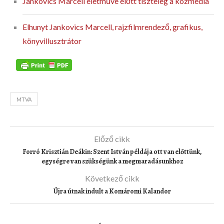
Jankovics Marcell életműve előtt tiszteleg a közmédia
Elhunyt Jankovics Marcell, rajzfilmrendező, grafikus,
könyvillusztrátor
MTVA
Előző cikk
Forró Krisztián Deákin: Szent István példája ott van előttünk,
egységre van szükségünk a megmaradásunkhoz
Következő cikk
Újra útnak indult a Komáromi Kalandor