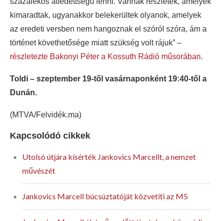
százalékos átfedettségű lenni. Vannak részletek, amelyek
kimaradtak, ugyanakkor belekerültek olyanok, amelyek
az eredeti versben nem hangoznak el szóról szóra, ám a
történet követhetősége miatt szükség volt rájuk” –
részletezte Bakonyi Péter a Kossuth Rádió műsorában
.
Toldi – szeptember 19-től vasárnaponként 19:40-től a
Dunán.
(MTVA/Felvidék.ma)
Kapcsolódó cikkek
Utolsó útjára kísérték Jankovics Marcellt, a nemzet
művészét
Jankovics Marcell búcsúztatóját közvetíti az M5