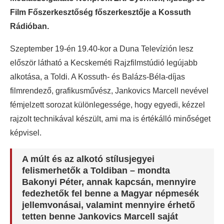
Film Főszerkesztőség főszerkesztője a Kossuth
Rádióban.
Szeptember 19-én 19.40-kor a Duna Televízión lesz
először látható a Kecskeméti Rajzfilmstúdió legújabb
alkotása, a Toldi. A Kossuth- és Balázs-Béla-díjas
filmrendező, grafikusművész, Jankovics Marcell nevével
fémjelzett sorozat különlegessége, hogy egyedi, kézzel
rajzolt technikával készült, ami ma is értékálló minőséget
képvisel.
A múlt és az alkotó stílusjegyei
felismerhetők a Toldiban – mondta
Bakonyi Péter, annak kapcsán, mennyire
fedezhetők fel benne a Magyar népmesék
jellemvonásai, valamint mennyire érhető
tetten benne Jankovics Marcell saját