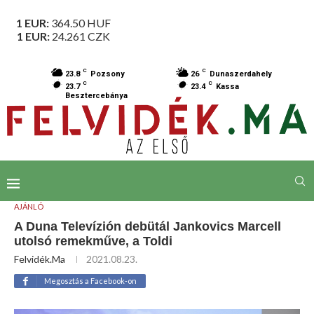
1 EUR:
364.50
HUF
1 EUR:
24.261
CZK
C
C
23.8
Pozsony
26
Dunaszerdahely
C
C
23.7
23.4
Kassa
Besztercebánya
AJÁNLÓ
A Duna Televízión debütál Jankovics Marcell
utolsó remekműve, a Toldi
Felvidék.ma
2021.08.23.
Megosztás a Facebook-on