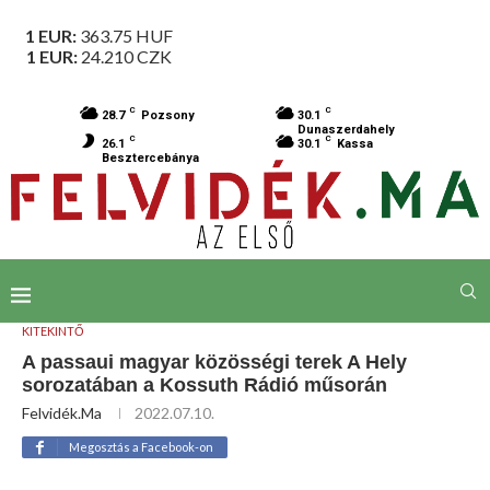
1 EUR:
363.75
HUF
1 EUR:
24.210
CZK
C
C
28.7
Pozsony
30.1
Dunaszerdahely
C
C
26.1
30.1
Kassa
Besztercebánya
KITEKINTŐ
A passaui magyar közösségi terek A Hely
sorozatában a Kossuth Rádió műsorán
Felvidék.ma
2022.07.10.
Megosztás a Facebook-on