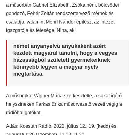
a műsorban Gabriel Elizabeth, Zsóka néni, bölcsődei
gondozó, Fehér Zoltán rendszertervező mérnök és
családja, valamint Mehrl Nándor építész, az intézet
igazgatója és felesége, Nina, aki
német anyanyelvű anyukaként azért
kezdett magyarul tanulni, hogy a vegyes
házasságból született gyermekeiknek
könnyebb legyen a magyar nyelv
megtartása.
A műsorokat Vágner Mária szerkesztette, a sokat ígérő
helyszíneken Farkas Erika műsorvezető vezeti végig a
rádióhallgatókat.
Adás: Kossuth Rádió, 2022. július 12., 19. (kedd) és
augusztus 20.(szombat), 11.03-11.30.