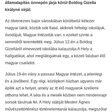
államalapítás ünnepén járja körül Boldog Gizella
királyné sírját.
Az ötvenezres bajor városkában körülbelül kétezer
magyar lakik, köztük sok fiatal, akiknek hétvégi iskolájuk,
óvodájuk, Magyar Intézetük van, s ezeket szinte a
semmiből teremtették meg. Július 12-én a Boldog
Gizelláról elnevezett iskolába kalauzolja A Hely a
hallgatókat, ahol meglátogatnak egy, a közeli faluban élő
magyar családot.
Július 19-én irány a passaui Magyar Intézet, a jelenlegi
és a jövőbeni. Egy régi, középkori házban ugyanis már
építik azt a helyet, amely az itt élő magyarok szellemi
otthona lehet. A séta és a mesék közben nem mindennapi
sorsok tárulnak fel. A Hely stábját Mesteri Ágnes
művészettörténész-történelemtanár kalauzolja, megszólal