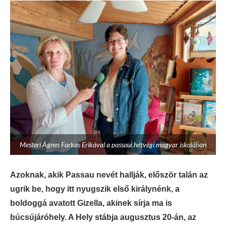
Mesteri Ágnes Farkas Erikával a passaui hétvégi magyar iskolában
Azoknak, akik Passau nevét hallják, először talán az
ugrik be, hogy itt nyugszik első királynénk, a
boldoggá avatott Gizella, akinek sírja ma is
búcsújáróhely. A Hely stábja augusztus 20-án, az