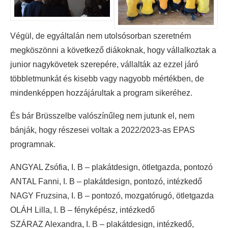
Végül, de egyáltalán nem utolsósorban szeretném
megköszönni a következő diákoknak, hogy vállalkoztak a
junior nagykövetek szerepére, vállalták az ezzel járó
többletmunkát és kisebb vagy nagyobb mértékben, de
mindenképpen hozzájárultak a program sikeréhez.
És bár Brüsszelbe valószínűleg nem jutunk el, nem
bánják, hogy részesei voltak a 2022/2023-as EPAS
programnak.
ANGYAL Zsófia, I. B – plakátdesign, ötletgazda, pontozó
ANTAL Fanni, I. B – plakátdesign, pontozó, intézkedő
NAGY Fruzsina, I. B – pontozó, mozgatórugó, ötletgazda
OLÁH Lilla, I. B – fényképész, intézkedő
SZÁRAZ Alexandra, I. B – plakátdesign, intézkedő,