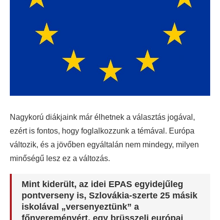
Nagykorú diákjaink már élhetnek a választás jogával,
ezért is fontos, hogy foglalkozzunk a témával. Európa
változik, és a jövőben egyáltalán nem mindegy, milyen
minőségű lesz ez a változás.
Mint kiderült, az idei EPAS egyidejűleg
pontverseny is, Szlovákia-szerte 25 másik
iskolával „versenyeztünk” a
főnyereményért, egy brüsszeli európai