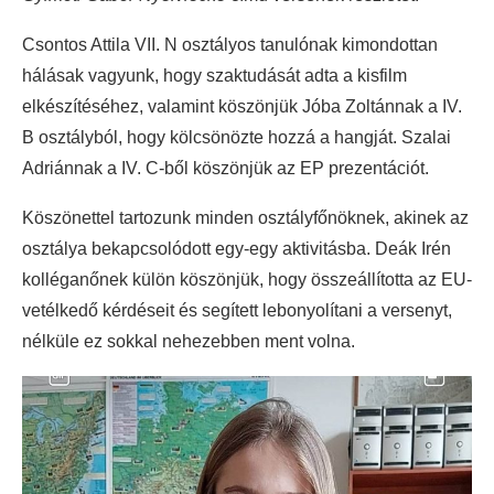
Csontos Attila VII. N osztályos tanulónak kimondottan
hálásak vagyunk, hogy szaktudását adta a kisfilm
elkészítéséhez, valamint köszönjük Jóba Zoltánnak a IV.
B osztályból, hogy kölcsönözte hozzá a hangját. Szalai
Adriánnak a IV. C-ből köszönjük az EP prezentációt.
Köszönettel tartozunk minden osztályfőnöknek, akinek az
osztálya bekapcsolódott egy-egy aktivitásba. Deák Irén
kolléganőnek külön köszönjük, hogy összeállította az EU-
vetélkedő kérdéseit és segített lebonyolítani a versenyt,
nélküle ez sokkal nehezebben ment volna.