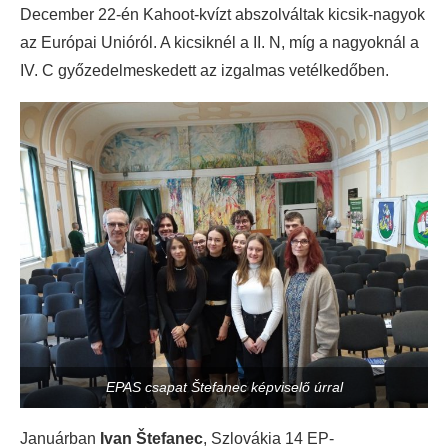
December 22-én Kahoot-kvízt abszolváltak kicsik-nagyok
az Európai Unióról. A kicsiknél a II. N, míg a nagyoknál a
IV. C győzedelmeskedett az izgalmas vetélkedőben.
EPAS csapat Štefanec képviselő úrral
Januárban
Ivan Štefanec
, Szlovákia 14 EP-