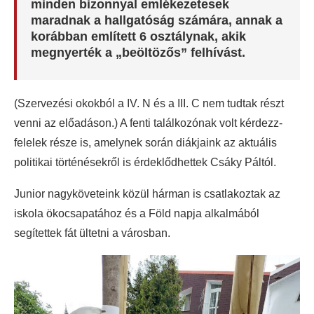
minden bizonnyal emlékezetesek
maradnak a hallgatóság számára, annak a
korábban említett 6 osztálynak, akik
megnyerték a „beöltözős” felhívást.
(Szervezési okokból a IV. N és a III. C nem tudtak részt
venni az előadáson.) A fenti találkozónak volt kérdezz-
felelek része is, amelynek során diákjaink az aktuális
politikai történésekről is érdeklődhettek Csáky Páltól.
Junior nagyköveteink közül hárman is csatlakoztak az
iskola ökocsapatához és a Föld napja alkalmából
segítettek fát ültetni a városban.