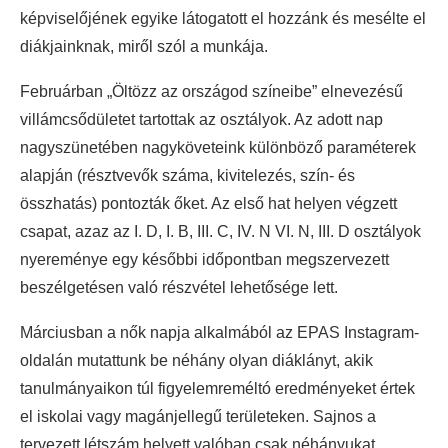
képviselőjének egyike látogatott el hozzánk és mesélte el
diákjainknak, miről szól a munkája.
Februárban „Öltözz az országod színeibe” elnevezésű
villámcsődületet tartottak az osztályok. Az adott nap
nagyszünetében nagyköveteink különböző paraméterek
alapján (résztvevők száma, kivitelezés, szín- és
összhatás) pontozták őket. Az első hat helyen végzett
csapat, azaz az I. D, I. B, III. C, IV. N VI. N, III. D osztályok
nyereménye egy későbbi időpontban megszervezett
beszélgetésen való részvétel lehetősége lett.
Márciusban a nők napja alkalmából az EPAS Instagram-
oldalán mutattunk be néhány olyan diáklányt, akik
tanulmányaikon túl figyelemreméltó eredményeket értek
el iskolai vagy magánjellegű területeken. Sajnos a
tervezett létszám helyett valóban csak néhányukat