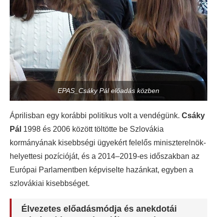
EPAS_Csáky Pál előadás közben
Áprilisban egy korábbi politikus volt a vendégünk.
Csáky
Pál
1998 és 2006 között töltötte be Szlovákia
kormányának kisebbségi ügyekért felelős miniszterelnök-
helyettesi pozícióját, és a 2014–2019-es időszakban az
Európai Parlamentben képviselte hazánkat, egyben a
szlovákiai kisebbséget.
Élvezetes előadásmódja és anekdotái