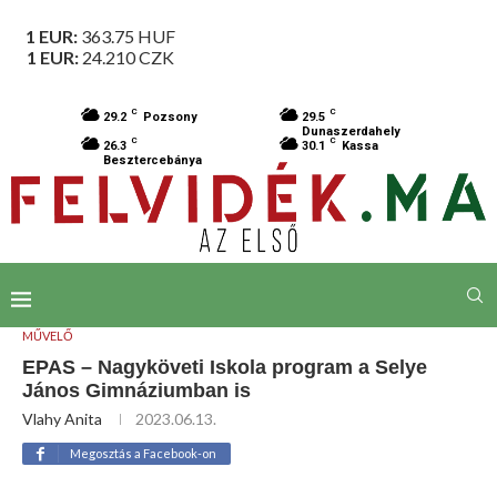
1 EUR:
363.75
HUF
1 EUR:
24.210
CZK
C
C
29.2
Pozsony
29.5
Dunaszerdahely
C
C
26.3
30.1
Kassa
Besztercebánya
MŰVELŐ
EPAS – Nagyköveti Iskola program a Selye
János Gimnáziumban is
Vlahy Anita
2023.06.13.
Megosztás a Facebook-on