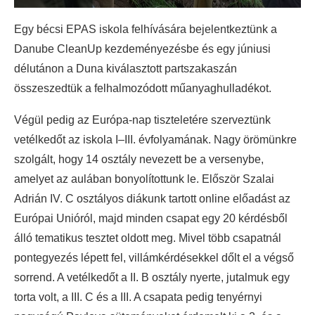
Egy bécsi EPAS iskola felhívására bejelentkeztünk a
Danube CleanUp kezdeményezésbe és egy júniusi
délutánon a Duna kiválasztott partszakaszán
összeszedtük a felhalmozódott műanyaghulladékot.
Végül pedig az Európa-nap tiszteletére szerveztünk
vetélkedőt az iskola I–III. évfolyamának. Nagy örömünkre
szolgált, hogy 14 osztály nevezett be a versenybe,
amelyet az aulában bonyolítottunk le. Először Szalai
Adrián IV. C osztályos diákunk tartott online előadást az
Európai Unióról, majd minden csapat egy 20 kérdésből
álló tematikus tesztet oldott meg. Mivel több csapatnál
pontegyezés lépett fel, villámkérdésekkel dőlt el a végső
sorrend. A vetélkedőt a II. B osztály nyerte, jutalmuk egy
torta volt, a III. C és a III. A csapata pedig tenyérnyi