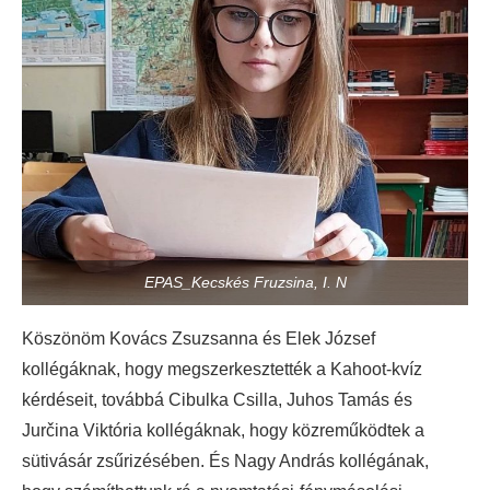
EPAS_Kecskés Fruzsina, I. N
Köszönöm Kovács Zsuzsanna és Elek József
kollégáknak, hogy megszerkesztették a Kahoot-kvíz
kérdéseit, továbbá Cibulka Csilla, Juhos Tamás és
Jurčina Viktória kollégáknak, hogy közreműködtek a
sütivásár zsűrizésében. És Nagy András kollégának,