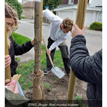
EPAS_Bogár Ábel munka közben