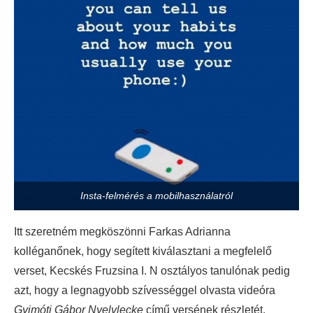
Insta-felmérés a mobilhasználatról
Itt szeretném megköszönni Farkas Adrianna
kolléganőnek, hogy segített kiválasztani a megfelelő
verset, Kecskés Fruzsina I. N osztályos tanulónak pedig
azt, hogy a legnagyobb szívességgel olvasta videóra
Gyimóti Gábor Nyelvlecke
című versének részletét.