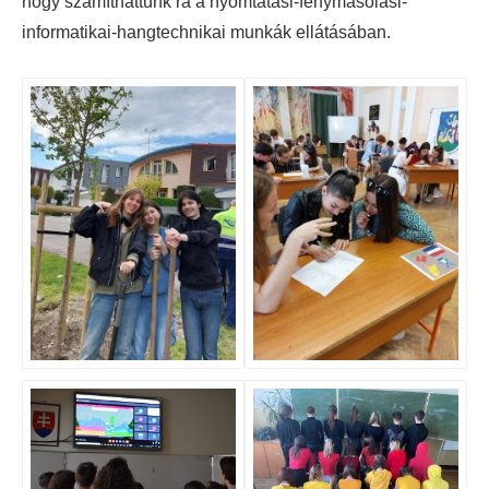
hogy számíthattunk rá a nyomtatási-fénymásolási-
informatikai-hangtechnikai munkák ellátásában.