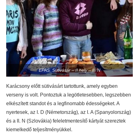
EPAS_Sütivásár – II.hely – II. N
Karácsony előtt sütivásárt tartottunk, amely egyben
verseny is volt. Pontoztuk a legötletesebben, legszebben
elkészített standot és a legfinomabb édességeket. A
nyertesek, az I. D (Németország), az I. A (Spanyolország)
és a II. N (Szlovákia) feleletmentesítő kártyát szereztek
kiemelkedő teljesítményükkel.