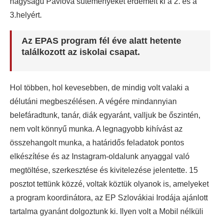
nagyságú Pavlova süteményeket érdemelt ki a 2. és a
3.helyért.
Az EPAS program fél éve alatt hetente
találkozott az iskolai csapat.
Hol többen, hol kevesebben, de mindig volt valaki a
délutáni megbeszélésen. A végére mindannyian
belefáradtunk, tanár, diák egyaránt, valljuk be őszintén,
nem volt könnyű munka. A legnagyobb kihívást az
összehangolt munka, a határidős feladatok pontos
elkészítése és az Instagram-oldalunk anyaggal való
megtöltése, szerkesztése és kivitelezése jelentette. 15
posztot tettünk közzé, voltak köztük olyanok is, amelyeket
a program koordinátora, az EP Szlovákiai Irodája ajánlott
tartalma gyanánt dolgoztunk ki. Ilyen volt a Mobil nélküli