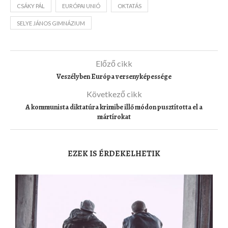
CSÁKY PÁL
EURÓPAI UNIÓ
OKTATÁS
SELYE JÁNOS GIMNÁZIUM
Előző cikk
Veszélyben Európa versenyképessége
Következő cikk
A kommunista diktatúra krimibe illő módon pusztította el a
mártírokat
EZEK IS ÉRDEKELHETIK