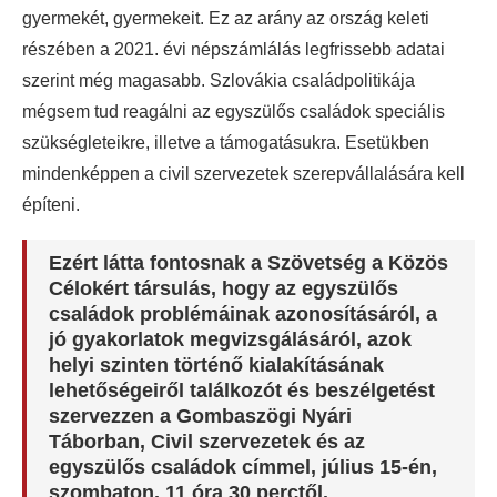
gyermekét, gyermekeit. Ez az arány az ország keleti
részében a 2021. évi népszámlálás legfrissebb adatai
szerint még magasabb. Szlovákia családpolitikája
mégsem tud reagálni az egyszülős családok speciális
szükségleteikre, illetve a támogatásukra. Esetükben
mindenképpen a civil szervezetek szerepvállalására kell
építeni.
Ezért látta fontosnak a Szövetség a Közös
Célokért társulás, hogy az egyszülős
családok problémáinak azonosításáról, a
jó gyakorlatok megvizsgálásáról, azok
helyi szinten történő kialakításának
lehetőségeiről találkozót és beszélgetést
szervezzen a Gombaszögi Nyári
Táborban, Civil szervezetek és az
egyszülős családok címmel, július 15-én,
szombaton, 11 óra 30 perctől.