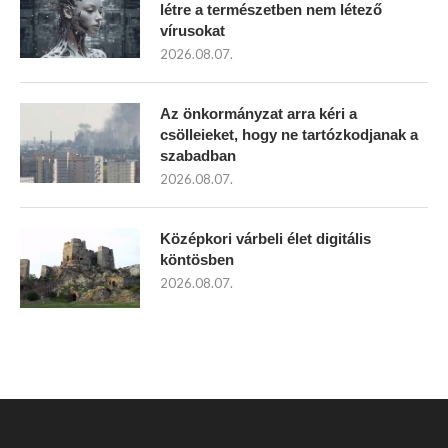
létre a természetben nem létező
vírusokat
2026.08.07.
Az önkormányzat arra kéri a
csölleieket, hogy ne tartózkodjanak a
szabadban
2026.08.07.
Középkori várbeli élet digitális
köntösben
2026.08.07.