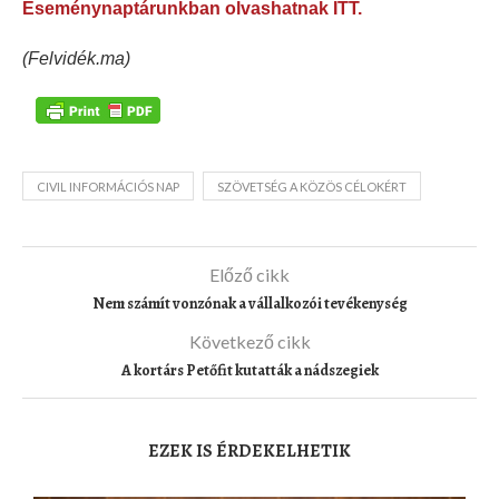
Eseménynaptárunkban olvashatnak ITT.
(Felvidék.ma)
CIVIL INFORMÁCIÓS NAP
SZÖVETSÉG A KÖZÖS CÉLOKÉRT
Előző cikk
Nem számít vonzónak a vállalkozói tevékenység
Következő cikk
A kortárs Petőfit kutatták a nádszegiek
EZEK IS ÉRDEKELHETIK