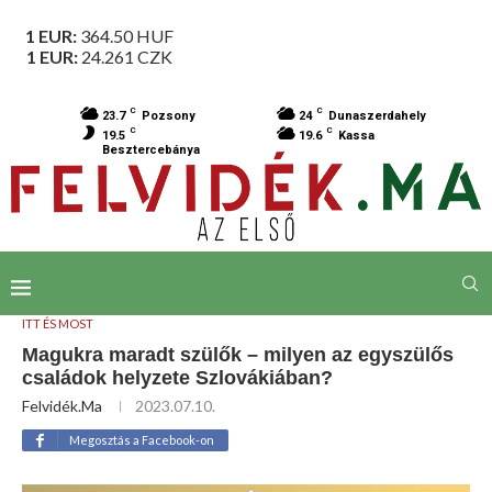
1 EUR:
364.50
HUF
1 EUR:
24.261
CZK
C
C
23.7
Pozsony
24
Dunaszerdahely
C
C
19.5
19.6
Kassa
Besztercebánya
ITT ÉS MOST
Magukra maradt szülők – milyen az egyszülős
családok helyzete Szlovákiában?
Felvidék.ma
2023.07.10.
Megosztás a Facebook-on