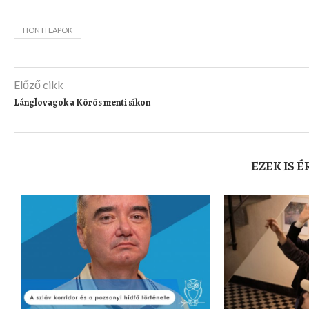
HONTI LAPOK
Előző cikk
Lánglovagok a Körös menti síkon
EZEK IS 