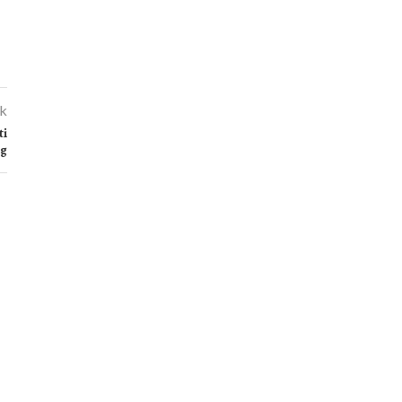
kk
ti
ág