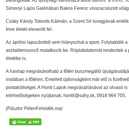
barangoltak. Az ipolysági városháza adott otthont a XXXI. T
Simonyi Lajos Galériában Bakos Ferenc visszacsiszolt világa
Csáky Károly Totovits Kálmán, a Szent Sír lovagjának emlékeit
Imre életét eleveníti fel.
Az áprilisi lapszámból sem hiányozhat a sport. Folytatódik a f
asztaliteniszező mutatkozik be. Röplabdatornát rendeztek a p
életébe is.
A havilap megvásárolható a főtéri buszmegálló újságárudájáb
irodában a főtéren. Emellett újdonságként már elő is fizethe
postaköltséget. A Honti Lapok megvásárlásával az olvasó is
elérhetőségeken nyújtanak: hontil@sahy.sk, 0918 964 705.
(Pásztor Péter/Felvidék.ma)