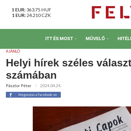
1 EUR:
363.75
HUF
1 EUR:
24.210
CZK
ITT ÉS MOST
MŰVELŐ
HITÉL
AJÁNLÓ
Helyi hírek széles válasz
számában
Pásztor Péter
2024.04.24.
Megosztás a Facebook-on