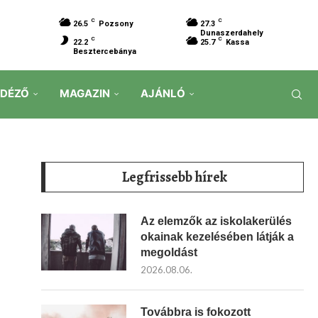
C
C
26.5
Pozsony
27.3
Dunaszerdahely
C
C
22.2
25.7
Kassa
Besztercebánya
IDÉZŐ
MAGAZIN
AJÁNLÓ
Legfrissebb hírek
Az elemzők az iskolakerülés
okainak kezelésében látják a
megoldást
2026.08.06.
Továbbra is fokozott