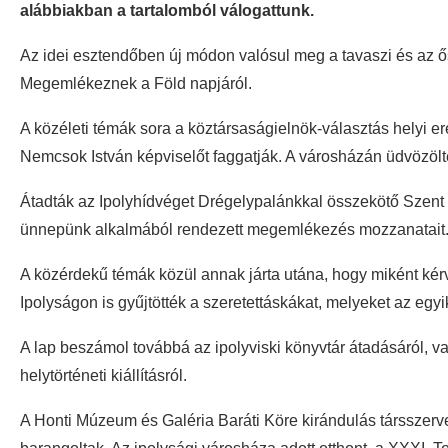
alábbiakban a tartalomból válogattunk.
Az idei esztendőben új módon valósul meg a tavaszi és az ősz
Megemlékeznek a Föld napjáról.
A közéleti témák sora a köztársaságielnök-választás helyi 
Nemcsok István képviselőt faggatják. A városházán üdvözölté
Átadták az Ipolyhídvéget Drégelypalánkkal összekötő Szent B
ünnepünk alkalmából rendezett megemlékezés mozzanatait. B
A közérdekű témák közül annak járta utána, hogy miként ké
Ipolyságon is gyűjtötték a szeretettáskákat, melyeket az egy
A lap beszámol továbbá az ipolyviski könyvtár átadásáról, v
helytörténeti kiállításról.
A Honti Múzeum és Galéria Baráti Köre kirándulás társszerv