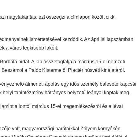
i nagytakarítás, ezt összegzi a címlapon közölt cikk.
eredményeinek ismertetésével kezdődik. Az áprilisi lapszámban
k a város legkisebb lakóit.
orbála hidat. A lap összefoglalja a március 15-ei nemzeti
eszámol a Palóc Kistermelői Piactér húsvéti kínálatáról.
rvényezhető átmeneti ápolás egy idős személy balesete kapcsán
ik helyi tanintézmény hátrányos helyzetű leányai kaptak meg.
alamint a lontói március 15-ei megemlékezésről és a lévai
ezője volt, magyarországi barátaikkal Zólyom környékén