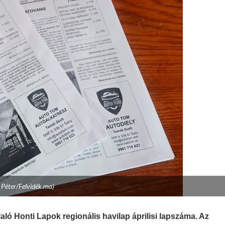
 Péter/Felvidék.ma)
ló Honti Lapok regionális havilap áprilisi lapszáma. Az