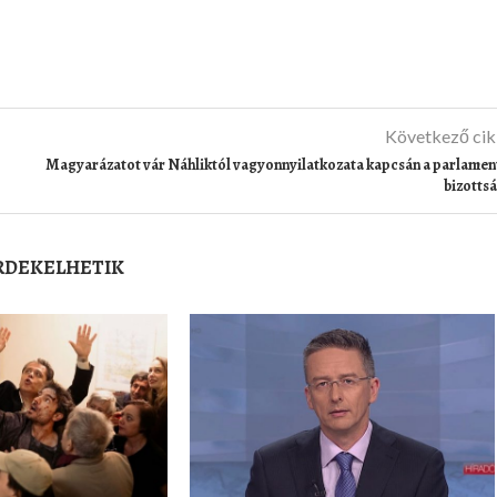
Következő ci
Magyarázatot vár Náhliktól vagyonnyilatkozata kapcsán a parlamen
bizotts
ÉRDEKELHETIK