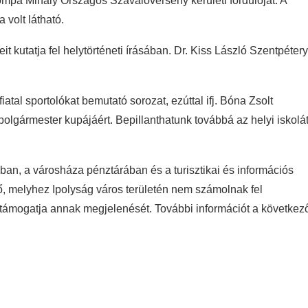
ompa Mihály Országos Szavalóverseny kerületi fordulóját. A
 volt látható.
 kutatja fel helytörténeti írásában. Dr. Kiss László Szentpétery
iatal sportolókat bemutató sorozat, ezúttal ifj. Bóna Zsolt
olgármester kupájáért. Bepillanthatunk továbbá az helyi iskolá
an, a városháza pénztárában és a turisztikai és információs
tő, melyhez Ipolyság város területén nem számolnak fel
 támogatja annak megjelenését. További információt a következ