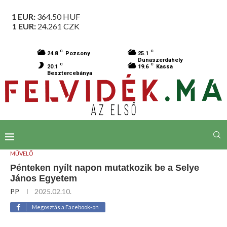
1 EUR:
364.50
HUF
1 EUR:
24.261
CZK
C
C
24.8
Pozsony
25.1
Dunaszerdahely
C
C
20.1
19.6
Kassa
Besztercebánya
MŰVELŐ
Pénteken nyílt napon mutatkozik be a Selye
János Egyetem
PP
2025.02.10.
Megosztás a Facebook-on