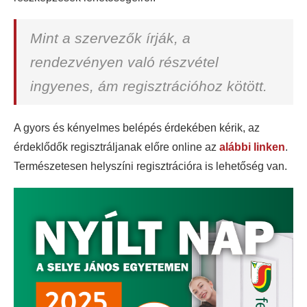
Mint a szervezők írják, a
rendezvényen való részvétel
ingyenes, ám regisztrációhoz kötött.
A gyors és kényelmes belépés érdekében kérik, az
érdeklődők regisztráljanak előre online az
alábbi linken
.
Természetesen helyszíni regisztrációra is lehetőség van.