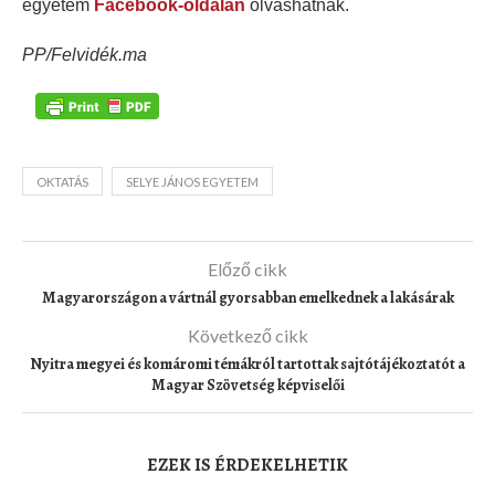
egyetem
Facebook-oldalán
olvashatnak.
PP/Felvidék.ma
OKTATÁS
SELYE JÁNOS EGYETEM
Előző cikk
Magyarországon a vártnál gyorsabban emelkednek a lakásárak
Következő cikk
Nyitra megyei és komáromi témákról tartottak sajtótájékoztatót a
Magyar Szövetség képviselői
EZEK IS ÉRDEKELHETIK