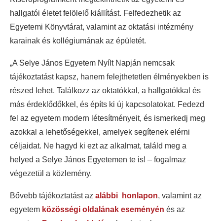
hallgatói életet felölelő kiállítást. Felfedezhetik az
Egyetemi Könyvtárat, valamint az oktatási intézmény
karainak és kollégiumának az épületét.
„A Selye János Egyetem Nyílt Napján nemcsak
tájékoztatást kapsz, hanem felejthetetlen élményekben is
részed lehet. Találkozz az oktatókkal, a hallgatókkal és
más érdeklődőkkel, és építs ki új kapcsolatokat. Fedezd
fel az egyetem modern létesítményeit, és ismerkedj meg
azokkal a lehetőségekkel, amelyek segítenek elérni
céljaidat. Ne hagyd ki ezt az alkalmat, találd meg a
helyed a Selye János Egyetemen te is! – fogalmaz
végezetül a közlemény.
Bővebb tájékoztatást az
alábbi honlapon
, valamint az
egyetem
közösségi oldalának eseményén
és az