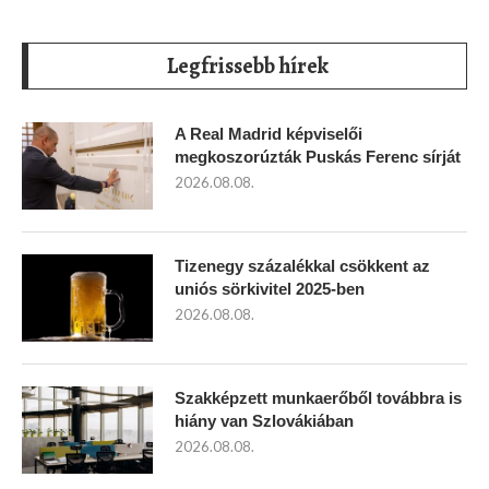
Legfrissebb hírek
A Real Madrid képviselői
megkoszorúzták Puskás Ferenc sírját
2026.08.08.
Tizenegy százalékkal csökkent az
uniós sörkivitel 2025-ben
2026.08.08.
Szakképzett munkaerőből továbbra is
hiány van Szlovákiában
2026.08.08.