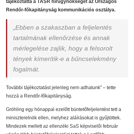
tájékoztatta a TASR hírügynökséget az Országos
Rendőr-főkapitányság kommunikációs osztálya.
„Ebben a szakaszban a feljelentés
tartalmának ellenőrzése és annak
mérlegelése zajlik, hogy a felsorolt
tények kimerítik-e a bűncselekmény
fogalmát.
További tájékoztatást jelenleg nem adhatunk” – tette
hozzá a Rendőr-főkapitányság.
Gröhling egy hónappal ezelőtt büntetőfeljelentést tett a
miniszterelnök ellen, melyhez aláírásokat is gyűjtöttek.
Mindezek mellett az ellenzéki SaS képviselői február