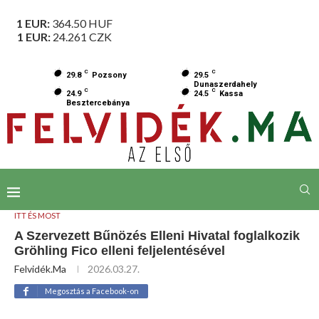
1 EUR:
364.50
HUF
1 EUR:
24.261
CZK
C
C
29.8
Pozsony
29.5
Dunaszerdahely
C
C
24.9
24.5
Kassa
Besztercebánya
ITT ÉS MOST
A Szervezett Bűnözés Elleni Hivatal foglalkozik
Gröhling Fico elleni feljelentésével
Felvidék.ma
2026.03.27.
Megosztás a Facebook-on