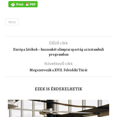
FICO
Előző cikk
Európa Játékok – huszonkét olimpiai sportág az isztambuli
programban
Következő cikk
Megszervezik a XVII. Felvidéki Túrát
EZEK IS ÉRDEKELHETIK