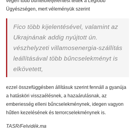
végén több büntetőfeljelentést tettek a Legfőbb
Ügyészségen, mert véleményük szerint
Fico több kijelentésével, valamint az
Ukrajnának addig nyújtott ún.
vészhelyzeti villamosenergia-szállítás
leállításával több bűncselekményt is
elkövetett,
ezzel összefüggésben állításuk szerint fennáll a gyanúja
a hatásköri visszaélésnek, a hazaárulásnak, az
emberiesség elleni bűncselekménynek, idegen vagyon
hűtlen kezelésének és terrorcselekménynek is.
TASR/Felvidék.ma