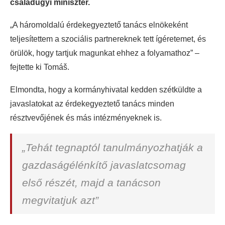
családügyi miniszter.
„A háromoldalú érdekegyeztető tanács elnökeként
teljesítettem a szociális partnereknek tett ígéretemet, és
örülök, hogy tartjuk magunkat ehhez a folyamathoz” –
fejtette ki Tomáš.
Elmondta, hogy a kormányhivatal kedden szétküldte a
javaslatokat az érdekegyeztető tanács minden
résztvevőjének és más intézményeknek is.
„Tehát tegnaptól tanulmányozhatják a
gazdaságélénkítő javaslatcsomag
első részét, majd a tanácson
megvitatjuk azt”