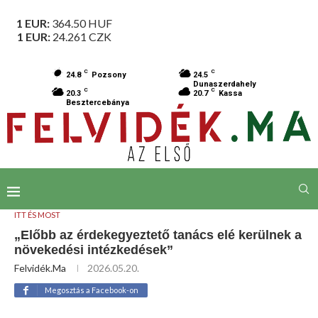
1 EUR:
364.50
HUF
1 EUR:
24.261
CZK
C
C
24.8
Pozsony
24.5
Dunaszerdahely
C
C
20.3
20.7
Kassa
Besztercebánya
ITT ÉS MOST
„Előbb az érdekegyeztető tanács elé kerülnek a
növekedési intézkedések”
Felvidék.ma
2026.05.20.
Megosztás a Facebook-on