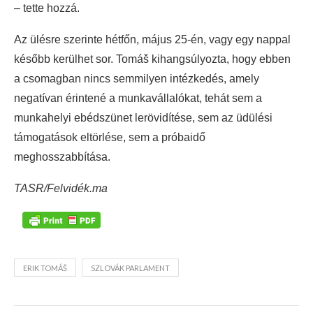
– tette hozzá.
Az ülésre szerinte hétfőn, május 25-én, vagy egy nappal
később kerülhet sor. Tomáš kihangsúlyozta, hogy ebben
a csomagban nincs semmilyen intézkedés, amely
negatívan érintené a munkavállalókat, tehát sem a
munkahelyi ebédszünet lerövidítése, sem az üdülési
támogatások eltörlése, sem a próbaidő
meghosszabbítása.
TASR/Felvidék.ma
ERIK TOMÁŠ
SZLOVÁK PARLAMENT