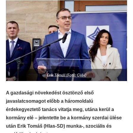
Erik Tomáš (Fotó: GVH)
A gazdasági növekedést ösztönző első
javaslatcsomagot előbb a háromoldalú
érdekegyeztető tanács vitatja meg, utána kerül a
kormány elé – jelentette be a kormány szerdai ülése
után Erik Tomáš (Hlas-SD) munka-, szociális és