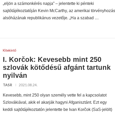
„eljön a számonkérés napja” – jelentette ki pénteki
sajtótájékoztatóján Kevin McCarthy, az amerikai törvényhozá
alsóházának republikánus vezetője. „Ha a szabad …
Kitekintő
I. Korčok: Kevesebb mint 250
szlovák kötődésű afgánt tartunk
nyilván
TASR
2021.08.24.
Kevesebb, mint 250 olyan személy vette fel a kapcsolatot
Szlovákiával, akik el akarják hagyni Afganisztánt. Ezt egy
keddi sajtótájékoztatón jelentette be Ivan Korčok (SaS-jelölt)