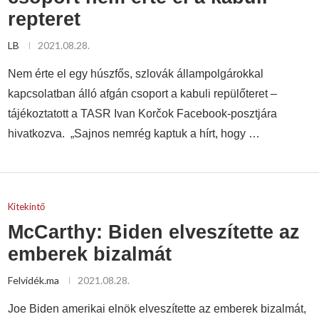
repteret
LB
2021.08.28.
Nem érte el egy húszfős, szlovák állampolgárokkal
kapcsolatban álló afgán csoport a kabuli repülőteret –
tájékoztatott a TASR Ivan Korčok Facebook-posztjára
hivatkozva. „Sajnos nemrég kaptuk a hírt, hogy …
Kitekintő
McCarthy: Biden elveszítette az
emberek bizalmát
Felvidék.ma
2021.08.28.
Joe Biden amerikai elnök elveszítette az emberek bizalmát,