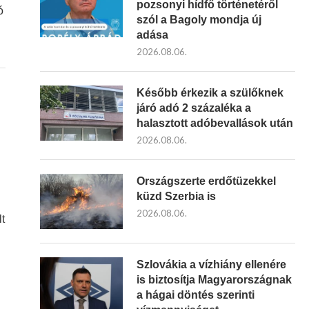
pozsonyi hídfő történetéről
ó
szól a Bagoly mondja új
adása
2026.08.06.
Később érkezik a szülőknek
járó adó 2 százaléka a
halasztott adóbevallások után
2026.08.06.
Országszerte erdőtüzekkel
küzd Szerbia is
2026.08.06.
t
Szlovákia a vízhiány ellenére
is biztosítja Magyarországnak
a hágai döntés szerinti