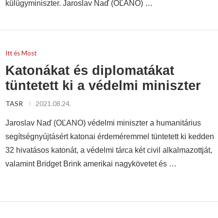
külügyminiszter. Jaroslav Naď (OĽANO) …
Itt és Most
Katonákat és diplomatákat
tüntetett ki a védelmi miniszter
TASR
2021.08.24.
Jaroslav Naď (OĽANO) védelmi miniszter a humanitárius
segítségnyújtásért katonai érdeméremmel tüntetett ki kedden
32 hivatásos katonát, a védelmi tárca két civil alkalmazottját,
valamint Bridget Brink amerikai nagykövetet és …