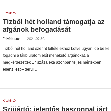
Kitekintő
Tízből hét holland támogatja az
afgánok befogadását
Felvidék.ma
2021.09.30.
Tízből hét holland szerint feltételekhez kötve ugyan, de be kel
fogadni a tálib uralom elől menekülő afgánokat, a
megkérdezettek 17 százaléka azonban teljes mértékben
ellenzi ezt – derül …
Kitekintő
Szijjártó: jelentős haszonnal járt