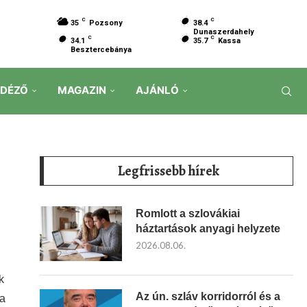
C
C
35
Pozsony
38.4
Dunaszerdahely
C
C
34.1
35.7
Kassa
Besztercebánya
IDÉZŐ
MAGAZIN
AJÁNLÓ
Legfrissebb hírek
Romlott a szlovákiai
háztartások anyagi helyzete
2026.08.06.
k
Az ún. szláv korridorról és a
ta