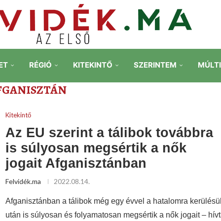
ET
RÉGIÓ
KITEKINTŐ
SZERINTEM
MÚLT
FGANISZTÁN
Kitekintő
Az EU szerint a tálibok továbbra
is súlyosan megsértik a nők
jogait Afganisztánban
Felvidék.ma
2022.08.14.
Afganisztánban a tálibok még egy évvel a hatalomra kerülésü
után is súlyosan és folyamatosan megsértik a nők jogait – hív