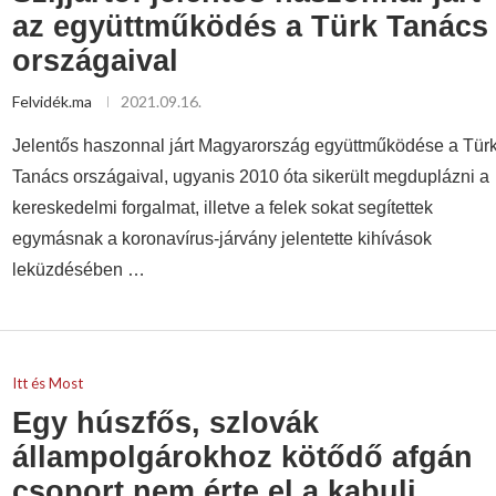
az együttműködés a Türk Tanács
országaival
Felvidék.ma
2021.09.16.
Jelentős haszonnal járt Magyarország együttműködése a Tür
Tanács országaival, ugyanis 2010 óta sikerült megduplázni a
kereskedelmi forgalmat, illetve a felek sokat segítettek
egymásnak a koronavírus-járvány jelentette kihívások
leküzdésében …
Itt és Most
Egy húszfős, szlovák
állampolgárokhoz kötődő afgán
csoport nem érte el a kabuli