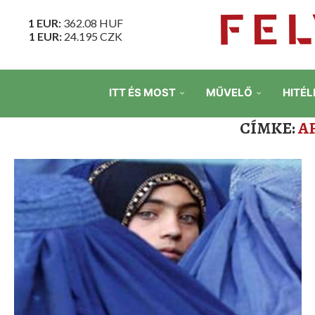
1 EUR:
362.08
HUF
1 EUR:
24.195
CZK
ITT ÉS MOST
MŰVELŐ
HITÉL
CÍMKE:
A