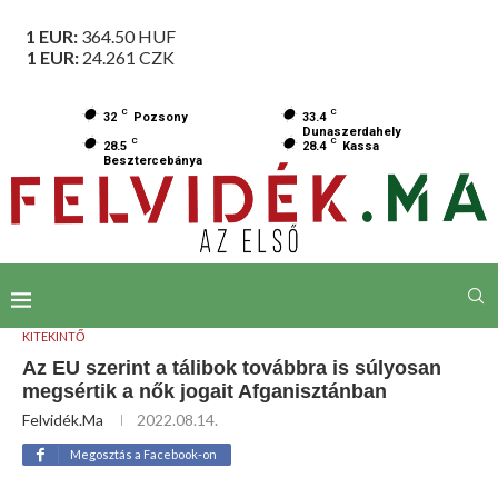
1 EUR:
364.50
HUF
1 EUR:
24.261
CZK
C
C
32
Pozsony
33.4
Dunaszerdahely
C
C
28.5
28.4
Kassa
Besztercebánya
KITEKINTŐ
Az EU szerint a tálibok továbbra is súlyosan
megsértik a nők jogait Afganisztánban
Felvidék.ma
2022.08.14.
Megosztás a Facebook-on