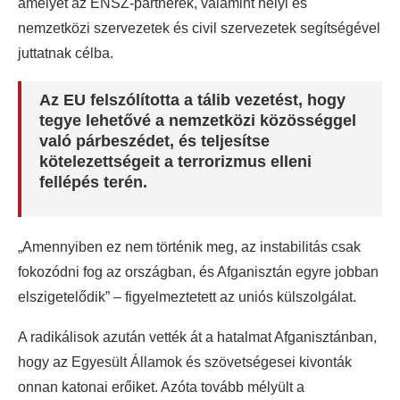
amelyet az ENSZ-partnerek, valamint helyi és
nemzetközi szervezetek és civil szervezetek segítségével
juttatnak célba.
Az EU felszólította a tálib vezetést, hogy
tegye lehetővé a nemzetközi közösséggel
való párbeszédet, és teljesítse
kötelezettségeit a terrorizmus elleni
fellépés terén.
„Amennyiben ez nem történik meg, az instabilitás csak
fokozódni fog az országban, és Afganisztán egyre jobban
elszigetelődik” – figyelmeztetett az uniós külszolgálat.
A radikálisok azután vették át a hatalmat Afganisztánban,
hogy az Egyesült Államok és szövetségesei kivonták
onnan katonai erőiket. Azóta tovább mélyült a