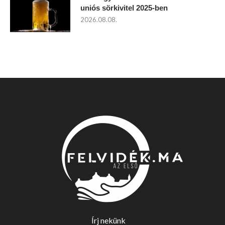
uniós sörkivitel 2025-ben
2026.08.08.
Írj nekünk