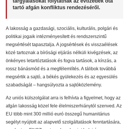
tárgyalásokat folytatnak az évtizedek óta
tartó afgán konfliktus rendezéséről.
A lakosság a gazdasági, szociális, kulturális, polgári és
politikai jogaik intézményesített és rendszerszintű
megsértését tapasztalja. A jogsértések és visszaélések
közé tartoznak a bírósági eljárás nélküli kivégzések, az
önkényes letartóztatások és fogva tartások, a kínzás, a
rossz bánásmód és a megfélemlítés. A tálibok továbbá
megsértik a sajtó, a békés gyülekezés és az egyesülés
szabadságát – hangsúlyozta a sajtóközlemény.
Az uniós külszolgálat arra is felhívta a figyelmet, hogy az
afgán lakosság közel fele élelmiszerhiánytól szenved. Az
EU több mint 300 millió euró összegű humanitárius
segélyt nyújtott az alapvető szolgáltatások fenntartására,