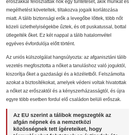
erőszakkal feloszlatták nők egy tüntetését, akik munkát és
megélhetést követeltek, tiltakozva jogaik korlátozása
miatt. A tálib biztonsági erők a levegőbe lőttek, több nőt
közeli üzlethelyiségekbe űztek, és ott puskatussal, bottal
ütlegelték őket. Ez két nappal a tálib hatalomvétel
egyéves évfordulója előtt történt.
Az uniós külszolgálat hangsúlyozta: az afganisztáni tálib
vezetés megfosztotta a nőket a tanuláshoz való joguktól,
kiszorítja őket a gazdasági és a közéletből. Felszámolta
azokat a biztosítékokat, amelyek védeni voltak hivatottak
a nőket az erőszaktól és a kényszerházasságtól, és újra
egyre több esetben fordul elő családon belüli erőszak.
Az EU szerint a tálibok megszegték az
afgán népnek és a nemzetközi
közösségnek tett ígéreteiket, hogy