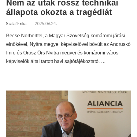
Nem az utak rossz technikai
állapota okozta a tragédiát
Szalai Erika
2025.06.24.
Becse Norberttel, a Magyar Szövetség komáromi járási
elnökével, Nyitra megyei képviselővel bővült az Andruskó
Imre és Orosz Örs Nyitra megyei és komáromi városi
képviselők által tartott havi sajtótájékoztató. …