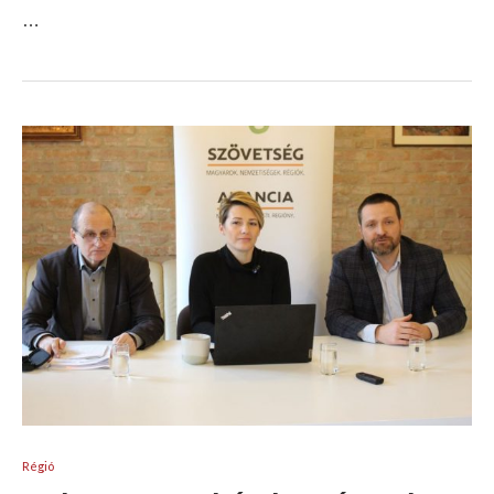
…
Régió