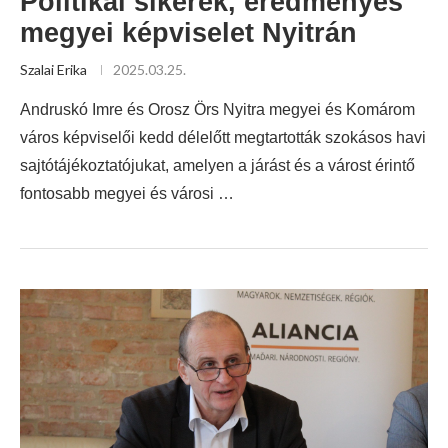
Politikai sikerek, eredményes
megyei képviselet Nyitrán
Szalai Erika
2025.03.25.
Andruskó Imre és Orosz Örs Nyitra megyei és Komárom
város képviselői kedd délelőtt megtartották szokásos havi
sajtótájékoztatójukat, amelyen a járást és a várost érintő
fontosabb megyei és városi …