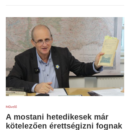
Művelő
A mostani hetedikesek már
kötelezően érettségizni fognak