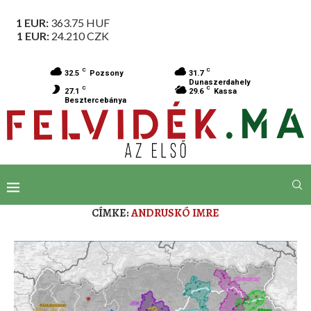
1 EUR:
363.75
HUF
1 EUR:
24.210
CZK
C
C
32.5
Pozsony
31.7
Dunaszerdahely
C
C
27.1
29.6
Kassa
Besztercebánya
CÍMKE:
ANDRUSKÓ IMRE