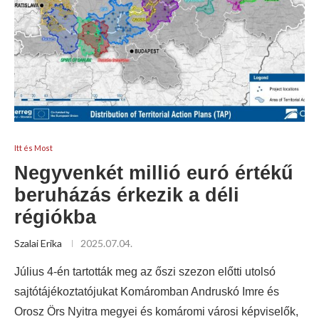
Itt és Most
Negyvenkét millió euró értékű
beruházás érkezik a déli
régiókba
Szalai Erika
2025.07.04.
Július 4-én tartották meg az őszi szezon előtti utolsó
sajtótájékoztatójukat Komáromban Andruskó Imre és
Orosz Örs Nyitra megyei és komáromi városi képviselők,