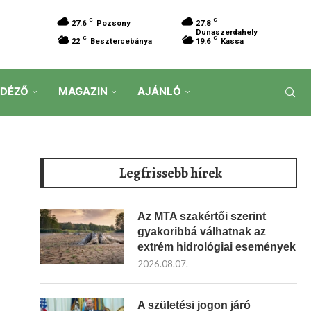
C
C
27.6
Pozsony
27.8
Dunaszerdahely
C
C
22
Besztercebánya
19.6
Kassa
IDÉZŐ
MAGAZIN
AJÁNLÓ
Legfrissebb hírek
Az MTA szakértői szerint
gyakoribbá válhatnak az
extrém hidrológiai események
2026.08.07.
A születési jogon járó