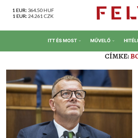
1 EUR:
364.50
HUF
1 EUR:
24.261
CZK
ITT ÉS MOST
MŰVELŐ
HITÉL
CÍMKE:
B