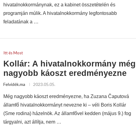
hivatalnokkormánynak, ez a kabinet összetételén és
programján múlik. A hivatalnokkormány legfontosabb
feladatának a …
Itt és Most
Kollár: A hivatalnokkormány még
nagyobb káoszt eredményezne
Felvidék.ma
2023.05.05.
Még nagyobb káoszt eredményezne, ha Zuzana Čaputová
államfő hivatalnokkormányt nevezne ki – véli Boris Kollár
(Sme rodina) házelnök. Az államfővel kedden (május 9.) fog
tárgyalni, azt állítja, nem …