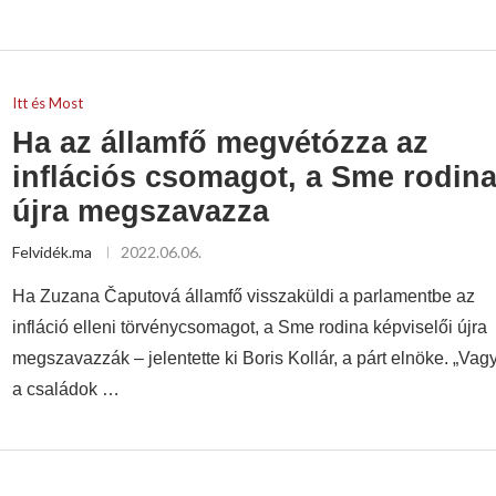
Itt és Most
Ha az államfő megvétózza az
inflációs csomagot, a Sme rodin
újra megszavazza
Felvidék.ma
2022.06.06.
Ha Zuzana Čaputová államfő visszaküldi a parlamentbe az
infláció elleni törvénycsomagot, a Sme rodina képviselői újra
megszavazzák – jelentette ki Boris Kollár, a párt elnöke. „Vag
a családok …