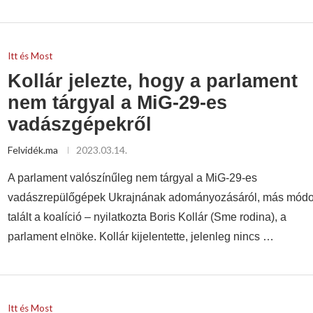
Itt és Most
Kollár jelezte, hogy a parlament
nem tárgyal a MiG-29-es
vadászgépekről
Felvidék.ma
2023.03.14.
A parlament valószínűleg nem tárgyal a MiG-29-es
vadászrepülőgépek Ukrajnának adományozásáról, más módo
talált a koalíció – nyilatkozta Boris Kollár (Sme rodina), a
parlament elnöke. Kollár kijelentette, jelenleg nincs …
Itt és Most