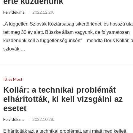
érte küzdenünk
Felvidék.ma
2022.12.29.
„A független Szlovák Köztársaság sikertörténet, és hosszú uta
tett meg 30 év alatt. Büszke állam vagyunk, de folyamatosan
küzdenünk kell a függetlenségünkért” – mondta Boris Kollár, 
szlovák …
Itt és Most
Kollár: a technikai problémát
elhárították, ki kell vizsgálni az
esetet
Felvidék.ma
2022.10.28.
Elhárították azt a technikai problémát, ami miatt meg kellett