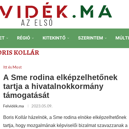
ET
RÉGIÓ
KITEKINTŐ
SZERINTEM
MÚLT
ORIS KOLLÁR
Itt és Most
A Sme rodina elképzelhetőnek
tartja a hivatalnokkormány
támogatását
Felvidék.ma
2023.05.09.
Boris Kollár házelnök, a Sme rodina elnöke elképzelhetőnek
tartja, hogy mozgalmának képviselői bizalmat szavazzanak a