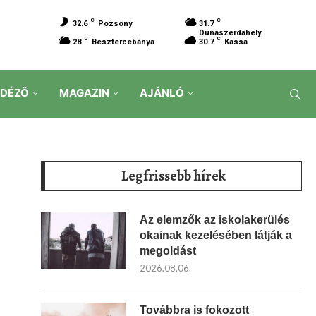
C
C
32.6
Pozsony
31.7
Dunaszerdahely
C
C
28
Besztercebánya
30.7
Kassa
IDÉZŐ
MAGAZIN
AJÁNLÓ
Legfrissebb hírek
Az elemzők az iskolakerülés
okainak kezelésében látják a
megoldást
2026.08.06.
Továbbra is fokozott