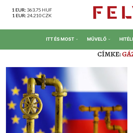
1 EUR:
363.75
HUF
1 EUR:
24.210
CZK
ITT ÉS MOST
MŰVELŐ
HITÉL
CÍMKE:
GÁ