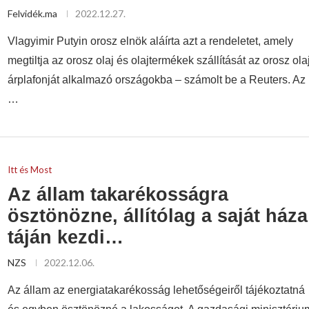
Felvidék.ma
2022.12.27.
Vlagyimir Putyin orosz elnök aláírta azt a rendeletet, amely
megtiltja az orosz olaj és olajtermékek szállítását az orosz ola
árplafonját alkalmazó országokba – számolt be a Reuters. Az
…
Itt és Most
Az állam takarékosságra
ösztönözne, állítólag a saját háza
táján kezdi…
NZS
2022.12.06.
Az állam az energiatakarékosság lehetőségeiről tájékoztatná