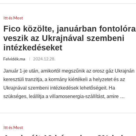
Itt és Most
Fico közölte, januárban fontolóra
veszik az Ukrajnával szembeni
intézkedéseket
Felvidék.ma
2024.12.28.
Január 1-je után, amikortól megszűnik az orosz gáz Ukrajnán
keresztüli tranzitja, a kormány kiértékeli a helyzetet és az
Ukrajnával szembeni intézkedések lehetőségeit. Ha
szükséges, leállítja a villamosenergia-szállítást, amire …
Itt és Most