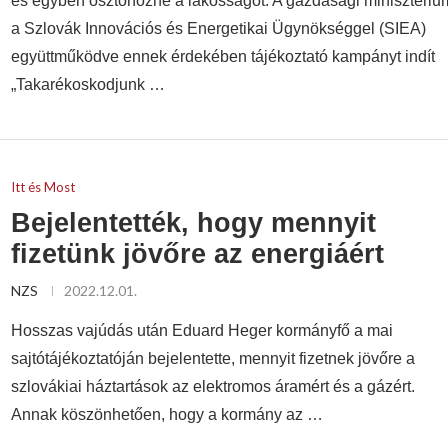
és egyben ösztönözné a lakosságot. A gazdasági minisztériu
a Szlovák Innovációs és Energetikai Ügynökséggel (SIEA)
együttműködve ennek érdekében tájékoztató kampányt indít
„Takarékoskodjunk …
Itt és Most
Bejelentették, hogy mennyit
fizetünk jövőre az energiáért
NZS
2022.12.01.
Hosszas vajúdás után Eduard Heger kormányfő a mai
sajtótájékoztatóján bejelentette, mennyit fizetnek jövőre a
szlovákiai háztartások az elektromos áramért és a gázért.
Annak köszönhetően, hogy a kormány az …