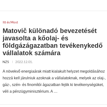
Itt és Most
Matovič különadó bevezetését
javasolta a kőolaj- és
földgázágazatban tevékenykedő
vállalatok számára
NZS
2022.12.01.
A növekvő energiaárak miatt kialakult helyzet megoldásához
hozzá kell járulniuk azoknak a vállalatoknak, melyek az olaj-,
gáz-, szén- és finomítói ágazatban fejtik ki tevékenységüket,
véli a pénzügyminisztérium. A …