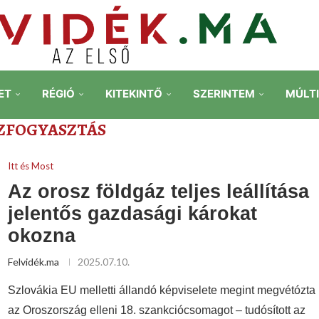
ET
RÉGIÓ
KITEKINTŐ
SZERINTEM
MÚLT
ZFOGYASZTÁS
Itt és Most
Az orosz földgáz teljes leállítása
jelentős gazdasági károkat
okozna
Felvidék.ma
2025.07.10.
Szlovákia EU melletti állandó képviselete megint megvétózta
az Oroszország elleni 18. szankciócsomagot – tudósított az