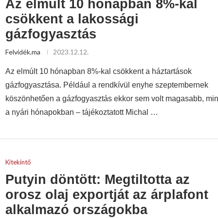
Az elmúlt 10 hónapban 8%-kal
csökkent a lakossági
gázfogyasztás
Felvidék.ma
2023.12.12.
Az elmúlt 10 hónapban 8%-kal csökkent a háztartások
gázfogyasztása. Például a rendkívül enyhe szeptembernek
köszönhetően a gázfogyasztás ekkor sem volt magasabb, min
a nyári hónapokban – tájékoztatott Michal …
Kitekintő
Putyin döntött: Megtiltotta az
orosz olaj exportját az árplafont
alkalmazó országokba