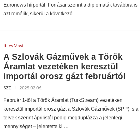
Euronews hírportál. Forrásai szerint a diplomaták továbbra is
azt remélik, sikerül a következő …
Itt és Most
A Szlovák Gázművek a Török
Áramlat vezetéken keresztül
importál orosz gázt februártól
SZE
2025.02.06.
Február 1-től a Török Áramlat (TurkStream) vezetéken
keresztül importál orosz gázt a Szlovák Gázművek (SPP), s a
tervek szerint áprilistól pedig megduplázza a jelenlegi
mennyiséget – jelentette ki …