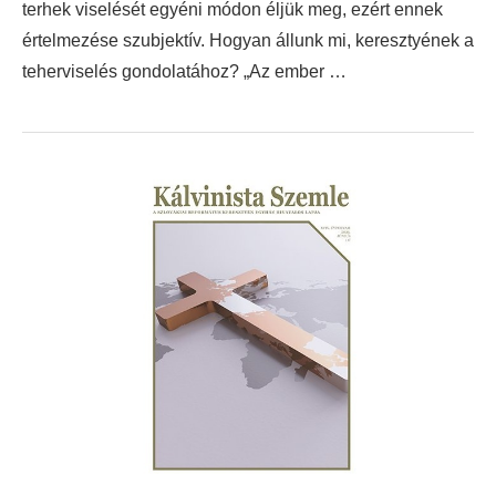
terhek viselését egyéni módon éljük meg, ezért ennek
értelmezése szubjektív. Hogyan állunk mi, keresztyének a
teherviselés gondolatához? „Az ember …