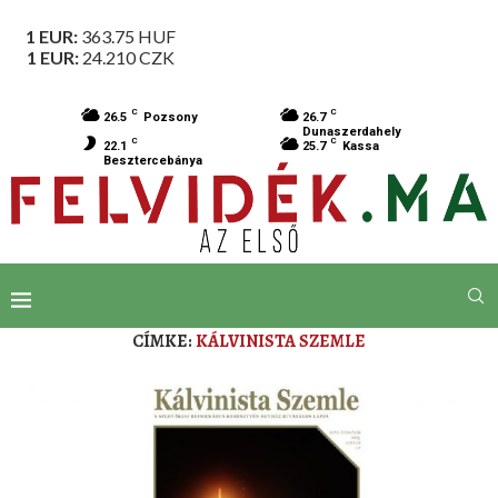
1 EUR:
363.75
HUF
1 EUR:
24.210
CZK
C
C
26.5
Pozsony
26.7
Dunaszerdahely
C
C
22.1
25.7
Kassa
Besztercebánya
CÍMKE:
KÁLVINISTA SZEMLE