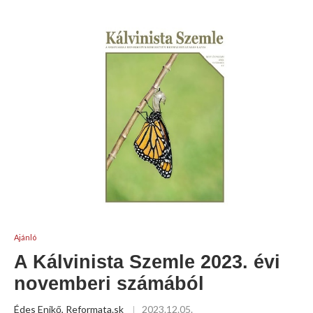
Ajánló
A Kálvinista Szemle 2023. évi
novemberi számából
Édes Enikő, Reformata.sk
2023.12.05.