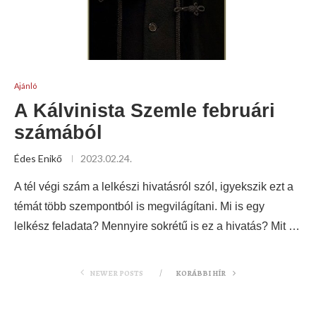
Ajánló
A Kálvinista Szemle februári
számából
Édes Enikő
2023.02.24.
A tél végi szám a lelkészi hivatásról szól, igyekszik ezt a
témát több szempontból is megvilágítani. Mi is egy
lelkész feladata? Mennyire sokrétű is ez a hivatás? Mit …
NEWER POSTS
KORÁBBI HÍR