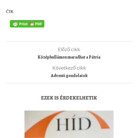
ČTK
Előző cikk
Középhullámon maradhat a Pátria
Következő cikk
Adventi gondolatok
EZEK IS ÉRDEKELHETIK