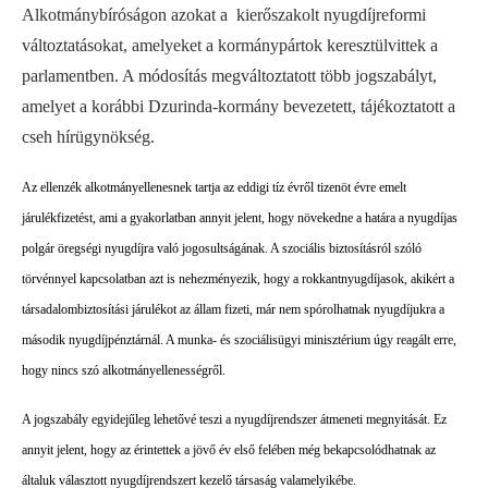
Alkotmánybíróságon azokat a kierőszakolt nyugdíjreformi
változtatásokat, amelyeket a kormánypártok keresztülvittek a
parlamentben. A módosítás megváltoztatott több jogszabályt,
amelyet a korábbi Dzurinda-kormány bevezetett, tájékoztatott a
cseh hírügynökség.
Az ellenzék alkotmányellenesnek tartja az eddigi tíz évről tizenöt évre emelt
járulékfizetést, ami a gyakorlatban annyit jelent, hogy növekedne a határa a nyugdíjas
polgár öregségi nyugdíjra való jogosultságának. A szociális biztosításról szóló
törvénnyel kapcsolatban azt is nehezményezik, hogy a rokkantnyugdíjasok, akikért a
társadalombiztosítási járulékot az állam fizeti, már nem spórolhatnak nyugdíjukra a
második nyugdíjpénztárnál
. A munka- és szociálisügyi minisztérium úgy reagált erre,
hogy nincs szó alkotmányellenességről.
A jogszabály egyidejűleg lehetővé teszi a nyugdíjrendszer átmeneti megnyitását. Ez
annyit jelent, hogy az érintettek a jövő év első felében még bekapcsolódhatnak az
általuk választott nyugdíjrendszert kezelő társaság valamelyikébe.