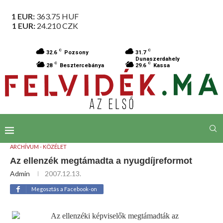
1 EUR:
363.75
HUF
1 EUR:
24.210
CZK
C
C
32.6
Pozsony
31.7
Dunaszerdahely
C
C
28
Besztercebánya
29.6
Kassa
ARCHÍVUM - KÖZÉLET
Az ellenzék megtámadta a nyugdíjreformot
Admin
2007.12.13.
Megosztás a Facebook-on
Az ellenzéki képviselők megtámadták az