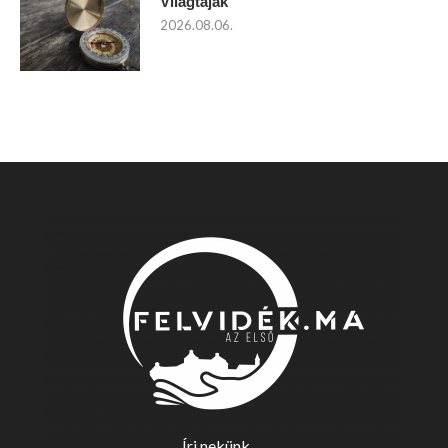
Világtájak
2026.08.06.
Írj nekünk