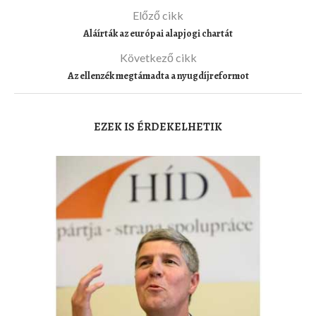
Előző cikk
Aláírták az európai alapjogi chartát
Következő cikk
Az ellenzék megtámadta a nyugdíjreformot
EZEK IS ÉRDEKELHETIK