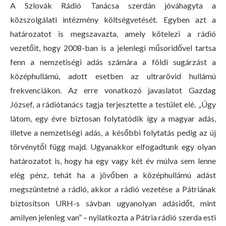
A Szlovák Rádió Tanácsa szerdán jóváhagyta a
közszolgálati intézmény költségvetését. Egyben azt a
határozatot is megszavazta, amely kötelezi a rádió
vezetőit, hogy 2008-ban is a jelenlegi műsoridővel tartsa
fenn a nemzetiségi adás számára a földi sugárzást a
középhullámú, adott esetben az ultrarövid hullámú
frekvenciákon. Az erre vonatkozó javaslatot Gazdag
József, a rádiótanács tagja terjesztette a testület elé. „Úgy
látom, egy évre biztosan folytatódik így a magyar adás,
illetve a nemzetiségi adás, a későbbi folytatás pedig az új
törvénytől függ majd. Ugyanakkor elfogadtunk egy olyan
határozatot is, hogy ha egy vagy két év múlva sem lenne
elég pénz, tehát ha a jövőben a középhullámú adást
megszüntetné a rádió, akkor a rádió vezetése a Pátriának
biztosítson URH-s sávban ugyanolyan adásidőt, mint
amilyen jelenleg van” – nyilatkozta a Pátria rádió szerda esti