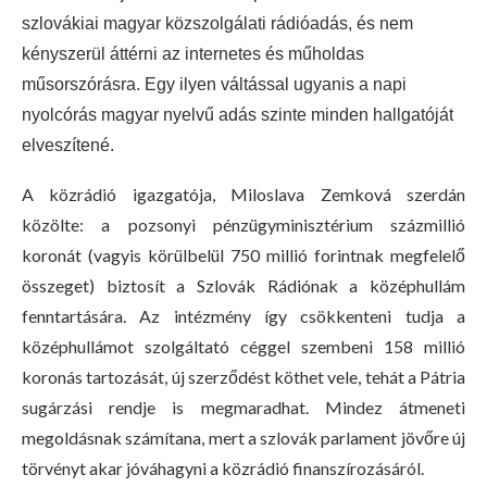
szlovákiai magyar közszolgálati rádióadás, és nem
kényszerül áttérni az internetes és műholdas
műsorszórásra. Egy ilyen váltással ugyanis a napi
nyolcórás magyar nyelvű adás szinte minden hallgatóját
elveszítené.
A közrádió igazgatója, Miloslava Zemková szerdán
közölte: a pozsonyi pénzügyminisztérium százmillió
koronát (vagyis körülbelül 750 millió forintnak megfelelő
összeget) biztosít a Szlovák Rádiónak a középhullám
fenntartására. Az intézmény így csökkenteni tudja a
középhullámot szolgáltató céggel szembeni 158 millió
koronás tartozását, új szerződést köthet vele, tehát a Pátria
sugárzási rendje is megmaradhat. Mindez átmeneti
megoldásnak számítana, mert a szlovák parlament jövőre új
törvényt akar jóváhagyni a közrádió finanszírozásáról.