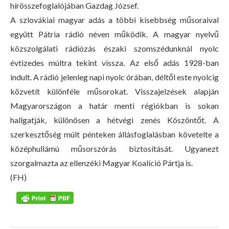
hírösszefoglalójában Gazdag József.
A szlovákiai magyar adás a többi kisebbség műsoraival
együtt Pátria rádió néven működik. A magyar nyelvű
közszolgálati rádiózás északi szomszédunknál nyolc
évtizedes múltra tekint vissza. Az első adás 1928-ban
indult. A rádió jelenleg napi nyolc órában, déltől este nyolcig
közvetít különféle műsorokat. Visszajelzések alapján
Magyarországon a határ menti régiókban is sokan
hallgatják, különösen a hétvégi zenés Köszöntőt. A
szerkesztőség múlt pénteken állásfoglalásban követelte a
középhullámú műsorszórás biztosítását. Ugyanezt
szorgalmazta az ellenzéki Magyar Koalíció Pártja is.
(FH)