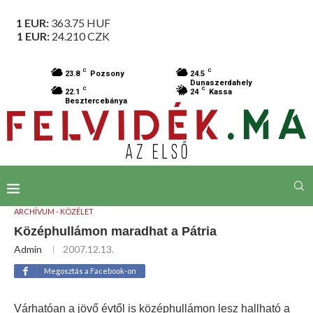
1 EUR:
363.75
HUF
1 EUR:
24.210
CZK
C
C
23.8
Pozsony
24.5
Dunaszerdahely
C
C
22.1
24
Kassa
Besztercebánya
ARCHÍVUM - KÖZÉLET
Középhullámon maradhat a Pátria
Admin
2007.12.13.
Megosztás a Facebook-on
Várhatóan a jövő évtől is középhullámon lesz hallható a